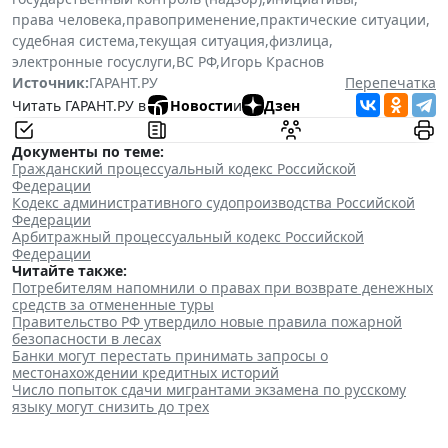
права человека
,
правоприменение
,
практические ситуации
,
судебная система
,
текущая ситуация
,
физлица
,
электронные госуслуги
,
ВС РФ
,
Игорь Краснов
Источник:
ГАРАНТ.РУ
Перепечатка
Читать ГАРАНТ.РУ в
Новости
и
Дзен
Документы по теме:
Гражданский процессуальный кодекс Российской
Федерации
Кодекс административного судопроизводства Российской
Федерации
Арбитражный процессуальный кодекс Российской
Федерации
Читайте также:
Потребителям напомнили о правах при возврате денежных
средств за отмененные туры
Правительство РФ утвердило новые правила пожарной
безопасности в лесах
Банки могут перестать принимать запросы о
местонахождении кредитных историй
Число попыток сдачи мигрантами экзамена по русскому
языку могут снизить до трех