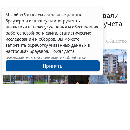
Депутаты Госдумы инициировали
Мы обрабатываем локальные данные
браузера и используем инструменты
ужесточение миграционного учета
аналитики в целях улучшения и обеспечения
в регионах
работоспособности сайта, статистических
исследований и обзоров. Вы можете
6 августа 2026 17:20
Общество
запретить обработку указанных данных в
настройках браузера. Пожалуйста,
ознакомьтесь с условиями их обработки
.
Принять
© haritonoff / Фотобанк 123RF.com