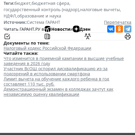
Теги:
бюджет
,
бюджетная сфера
,
государственный контроль (надзор)
,
налоговые вычеты
,
НДФЛ
,
образование и наука
Источник:
Система ГАРАНТ
Перепечатка
Читать ГАРАНТ.РУ в
Новости
и
Дзен
Документы по теме:
Налоговый кодекс Российской Федерации
Читайте также:
Что изменится в приемной кампании в высшие учебные
заведения в 2026 году
Участник ВсОШ оспорил дисквалификацию из-за
подозрений в использовании смартфона
Лимит вычета на обучение каждого ребенка в год
составляет 110 тыс. руб.
Демонстрационный экзамен в колледжах зачтут как
независимую оценку квалификации