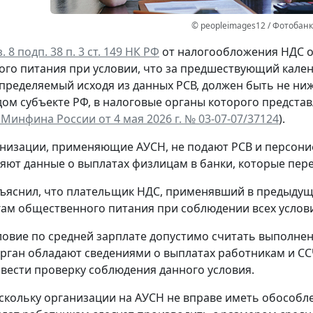
© peopleimages12 / Фотобанк
. 8 подп. 38 п. 3 ст. 149 НК РФ
от налогообложения НДС о
го питания при условии, что за предшествующий кале
пределяемый исходя из данных РСВ, должен быть не н
дом субъекте РФ, в налоговые органы которого предст
Минфина России от 4 мая 2026 г. № 03-07-07/37124
).
низации, применяющие АУСН, не подают РСВ и персони
яют данные о выплатах физлицам в банки, которые пере
яснил, что плательщик НДС, применявший в предыдуще
гам общественного питания при соблюдении всех услови
ловие по средней зарплате допустимо считать выполнен
рган обладают сведениями о выплатах работникам и СС
вести проверку соблюдения данного условия.
скольку организации на АУСН не вправе иметь обособл