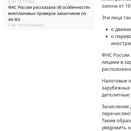
6 авг 16:19
Труд
закона от 10
ФАС России рассказала об особенностях
внеплановых проверок заказчиков по
Эти лица та
44-ФЗ
6 авг 16:00
Проверки
о движе
о перев
иностра
ФНС России 
лицами в за
расположенн
Налоговые о
зарубежных 
депозитные 
Зачисление 
перечисляют
Таким образ
уведомить н