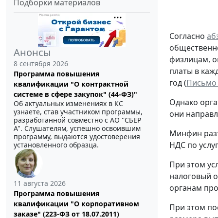
Подборки материалов
Согласно
абз
общественно
Анонсы
физлицам, о
8 сентября 2026
платы в каж
Программа повышения
год (
Письмо 
квалификации "О контрактной
системе в сфере закупок" (44-ФЗ)"
Однако орга
Об актуальных изменениях в КС
узнаете, став участником программы,
они направл
разработанной совместно с АО ''СБЕР
А". Слушателям, успешно освоившим
Минфин разъ
программу, выдаются удостоверения
НДС по услу
установленного образца.
При этом ус
налоговый о
11 августа 2026
органам про
Программа повышения
квалификации "О корпоративном
При этом по
заказе" (223-ФЗ от 18.07.2011)