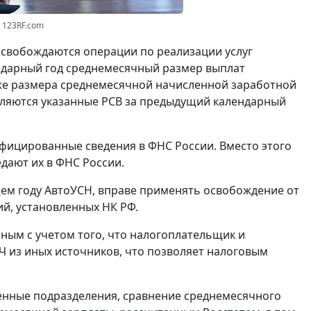
 123RF.com
свобождаются операции по реализации услуг
ндарный год среднемесячный размер выплат
иже размера среднемесячной начисленной заработной
авляются указанные РСВ за предыдущий календарный
фицированные сведения в ФНС России. Вместо этого
дают их в ФНС России.
м году АвтоУСН, вправе применять освобождение от
й, установленных НК РФ.
ным с учетом того, что налогоплательщик и
Ч из иных источников, что позволяет налоговым
енные подразделения, сравнение среднемесячного