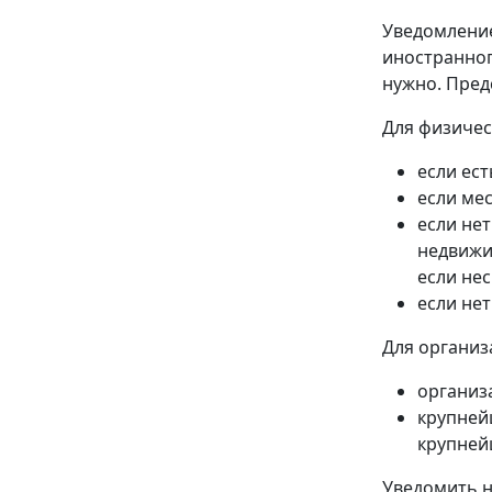
Уведомление
иностранног
нужно. Пред
Для физичес
если ест
если мес
если нет
недвижи
если не
если не
Для организ
организ
крупней
крупней
Уведомить н