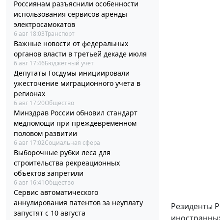
Россиянам разъяснили особенности
использования сервисов аренды
электросамокатов
6 авг 18:03
Транспорт
Важные новости от федеральных
органов власти в третьей декаде июля
6 авг 17:46
Бюджетный учет
Депутаты Госдумы инициировали
ужесточение миграционного учета в
регионах
6 авг 17:20
Общество
Минздрав России обновил стандарт
медпомощи при преждевременном
половом развитии
6 авг 17:02
Социальная сфера
Выборочные рубки леса для
строительства рекреационных
объектов запретили
6 авг 16:41
Общество
Сервис автоматического
аннулирования патентов за неуплату
Резиденты Р
запустят с 10 августа
иностранных