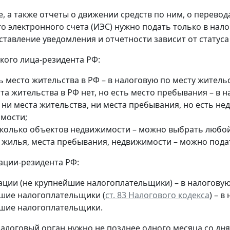
, а также отчеты о движении средств по ним, о перевод
о электронного счета (ИЭС) нужно подать только в нал
ставление уведомления и отчетности зависит от статуса
кого лица-резидента РФ:
ь место жительства в РФ – в налоговую по месту жительс
та жительства в РФ нет, но есть место пребывания – в 
 ни места жительства, ни места пребывания, но есть н
мости;
сколько объектов недвижимости – можно выбрать любой 
т жилья, места пребывания, недвижимости – можно пода
ации-резидента РФ:
ации (не крупнейшие налогоплательщики) – в налогову
шие налогоплательщики (
ст. 83 Налогового кодекса
) – 
шие налогоплательщики.
алоговый орган нужно не позднее одного месяца со дня 