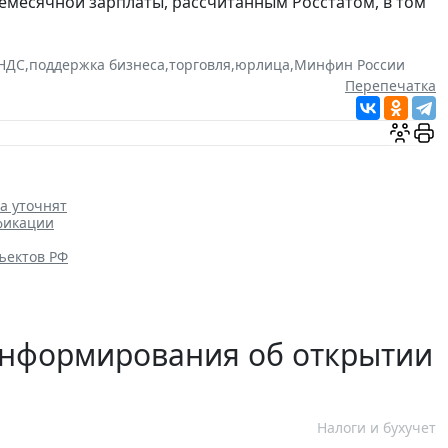
емесячной зарплаты, рассчитанным Росстатом, в том
НДС
,
поддержка бизнеса
,
торговля
,
юрлица
,
Минфин России
Перепечатка
а уточнят
фикации
ъектов РФ
информирования об открытии
Налоги и бухучет