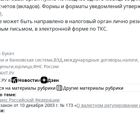
счетов (вкладов). Формы и форматы уведомлений утве
@
.
 может быть направлено в налоговый орган лично рез
ным письмом, в электронной форме по ТКС.
 Букач
ки и банковская система
,
ВЭД
,
международные договоры
,
налоги,
деньги
,
юрлица
,
ФНС России
АНТ.РУ
.РУ в
Новости
и
Дзен
ся на материалы рубрики
Другие материалы рубрики
о теме:
декс Российской Федерации
акон от 10 декабря 2003 г. № 173 «
О валютном регулировании 
е: