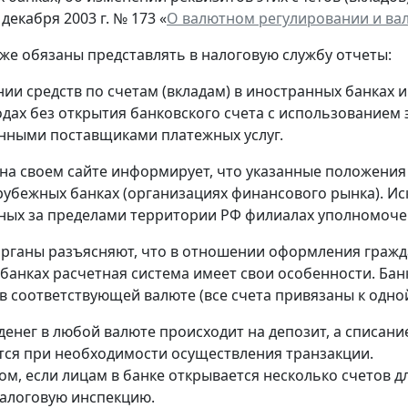
 декабря 2003 г. № 173 «
О валютном регулировании и ва
кже обязаны представлять в налоговую службу отчеты:
нии средств по счетам (вкладам) в иностранных банках 
одах без открытия банковского счета с использованием
нными поставщиками платежных услуг.
на своем сайте информирует, что указанные положения
рубежных банках (организациях финансового рынка). Ис
ых за пределами территории РФ филиалах уполномоче
рганы разъясняют, что в отношении оформления гражд
банках расчетная система имеет свои особенности. Банк
в соответствующей валюте (все счета привязаны к одной
денег в любой валюте происходит на депозит, а списание
ся при необходимости осуществления транзакции.
ом, если лицам в банке открывается несколько счетов д
алоговую инспекцию.