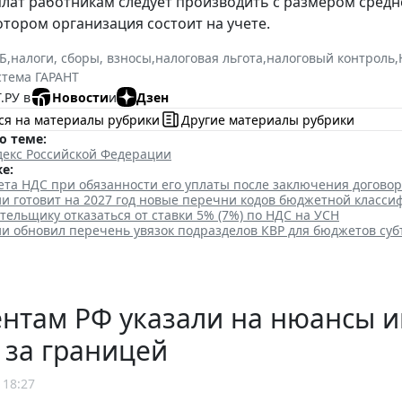
лат работникам следует производить с размером средн
котором организация состоит на учете.
Б
,
налоги, сборы, взносы
,
налоговая льгота
,
налоговый контроль
,
стема ГАРАНТ
.РУ в
Новости
и
Дзен
ся на материалы рубрики
Другие материалы рубрики
о теме:
декс Российской Федерации
е:
та НДС при обязанности его уплаты после заключения договор
и готовит на 2027 год новые перечни кодов бюджетной класси
тельщику отказаться от ставки 5% (7%) по НДС на УСН
и обновил перечень увязок подразделов КВР для бюджетов суб
ентам РФ указали на нюансы 
 за границей
 18:27