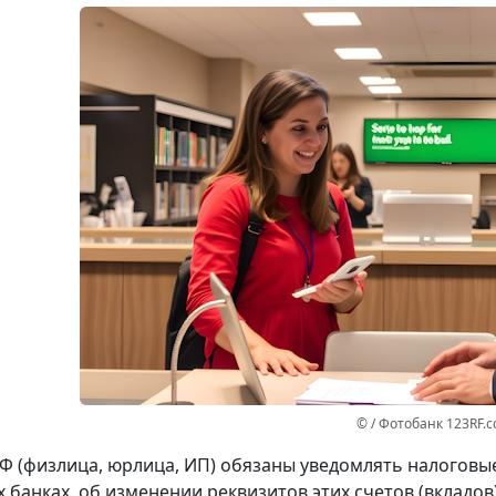
© / Фотобанк 123RF.
Ф (физлица, юрлица, ИП) обязаны уведомлять налоговые 
 банках, об изменении реквизитов этих счетов (вкладов