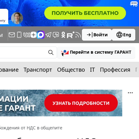
м
Войти
Eng
Перейти в систему ГАРАНТ
ование
Транспорт
Общество
IT
Профессия
П
бождения от НДС в общепите