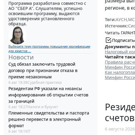
размера вып
Программа разработана совместно с
регионе, в 
АО ''СБЕР А". Слушателям, успешно
освоившим программу, выдаются
удостоверения установленного
Теги:
АУСН
,
МС
образца.
Источник:
Си
Читать ГАРАНТ
Подписать
Документы п
Выберите тему программы повышения квалификации
для юристов ...
Налоговый ко
Новости
Читайте такж
Правила расче
Суд обязал заключить трудовой
Минфин Росси
договор при признании отказа в
Как налогопла
приеме незаконным
Минфин Росси
6 авг 18:38
Судебная практика
Резидентам РФ указали на нюансы
информирования об открытии счетов
за границей
Резид
6 авг 18:27
Налоги и бухучет
Племенные свидетельства и паспорта
счетов
решено перевести в электронный
формат
6 августа 2026
6 авг 18:16
IT