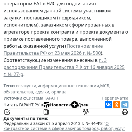
оператором ЕАТ в ЕИС для подписания с
использованием данной системы участником
закупки, поставщиком (подрядчиком,
исполнителем), заказчиком сформированных в
агрегаторе проекта контракта и проекта документа о
приемке поставленного товара, выполненной
работы, оказанной услуги (
Постановление
Правительства РФ от 23 мая 2026 г. № 590
).
Соответствующие изменения внесены в
п. 3
распоряжения Правительства РФ от 16 января 2025
г. № 27-р
.
Теги:
госзакупки
,
информационные технологии
,
МСБ
,
обязательства, сделки
,
юрлица
Источник:
Система ГАРАНТ
Перепечатка
Читать ГАРАНТ.РУ в
Новости
и
Дзен
Документы по теме:
Федеральный закон от 5 апреля 2013 г. № 44-ФЗ "
О
контрактной системе в сфере закупок товаров, работ, услуг