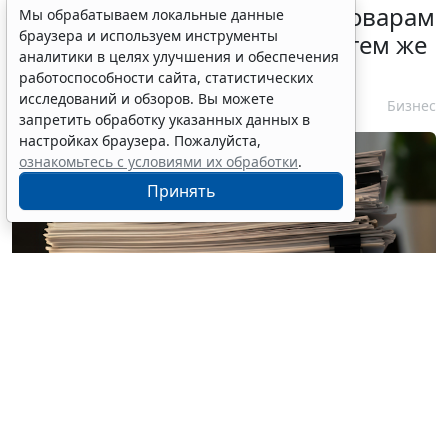
Контракты по однородным товарам
Мы обрабатываем локальные данные
браузера и используем инструменты
можно заключать с одним и тем же
аналитики в целях улучшения и обеспечения
едпоставщиком
работоспособности сайта, статистических
исследований и обзоров. Вы можете
6 августа 2026 12:39
Бизнес
запретить обработку указанных данных в
настройках браузера. Пожалуйста,
ознакомьтесь с условиями их обработки
.
Принять
© eros77 / Фотобанк 123RF.com
С 4 августа соответствующим положением