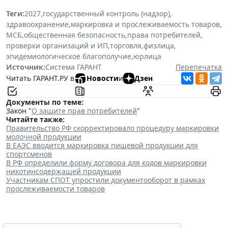
Теги:
2027
,
государственный контроль (надзор)
,
здравоохранение
,
маркировка и прослеживаемость товаров
,
МСБ
,
общественная безопасность
,
права потребителей
,
проверки организаций и ИП
,
торговля
,
физлица
,
эпидемиологическое благополучие
,
юрлица
Источник:
Система ГАРАНТ
Перепечатка
Читать ГАРАНТ.РУ в
Новости
и
Дзен
Документы по теме:
Закон "
О защите прав потребителей
"
Читайте также:
Правительство РФ скорректировало процедуру маркировки
молочной продукции
В ЕАЭС вводится маркировка пищевой продукции для
спортсменов
В РФ определили форму договора для кодов маркировки
никотинсодержащей продукции
Участникам СПОТ упростили документооборот в рамках
прослеживаемости товаров