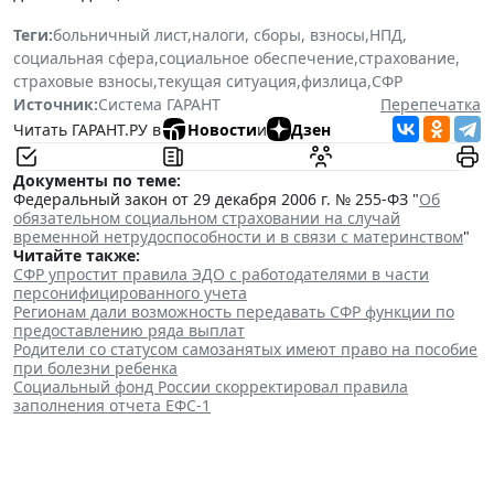
Теги:
больничный лист
,
налоги, сборы, взносы
,
НПД
,
социальная сфера
,
социальное обеспечение
,
страхование
,
страховые взносы
,
текущая ситуация
,
физлица
,
СФР
Источник:
Система ГАРАНТ
Перепечатка
Читать ГАРАНТ.РУ в
Новости
и
Дзен
Документы по теме:
Федеральный закон от 29 декабря 2006 г. № 255-ФЗ "
Об
обязательном социальном страховании на случай
временной нетрудоспособности и в связи с материнством
"
Читайте также:
СФР упростит правила ЭДО с работодателями в части
персонифицированного учета
Регионам дали возможность передавать СФР функции по
предоставлению ряда выплат
Родители со статусом самозанятых имеют право на пособие
при болезни ребенка
Социальный фонд России скорректировал правила
заполнения отчета ЕФС-1