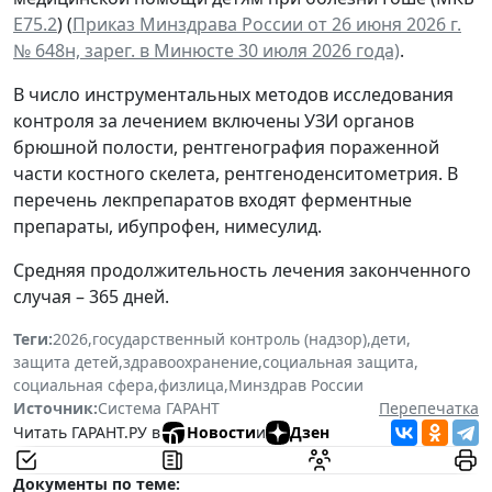
Е75.2
) (
Приказ Минздрава России от 26 июня 2026 г.
№ 648н, зарег. в Минюсте 30 июля 2026 года)
.
В число инструментальных методов исследования
контроля за лечением включены УЗИ органов
брюшной полости, рентгенография пораженной
части костного скелета, рентгеноденситометрия. В
перечень лекпрепаратов входят ферментные
препараты, ибупрофен, нимесулид.
Средняя продолжительность лечения законченного
случая – 365 дней.
Теги:
2026
,
государственный контроль (надзор)
,
дети
,
защита детей
,
здравоохранение
,
социальная защита
,
социальная сфера
,
физлица
,
Минздрав России
Источник:
Система ГАРАНТ
Перепечатка
Читать ГАРАНТ.РУ в
Новости
и
Дзен
Документы по теме: