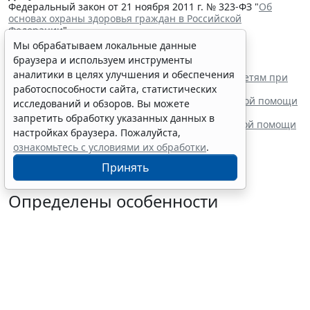
Федеральный закон от 21 ноября 2011 г. № 323-ФЗ "
Об
основах охраны здоровья граждан в Российской
Федерации
"
Читайте также:
Мы обрабатываем локальные данные
В РФ утвердили стандарт медпомощи детям при
браузера и используем инструменты
наследственной тирозинемии 1 типа
аналитики в целях улучшения и обеспечения
Вступил в силу стандарт медицинской помощи детям при
иммунной тромбоцитопении
работоспособности сайта, статистических
Минздрав России выпустил стандарт медицинской помощи
исследований и обзоров. Вы можете
детям при туберкулезе
запретить обработку указанных данных в
Минздрав России утвердил стандарт медицинской помощи
настройках браузера. Пожалуйста,
детям с анемией при ХБП
ознакомьтесь с условиями их обработки
.
Принять
Определены особенности
включения частных
медорганизаций в реестр системы
ОМС
7 августа 2026 13:19
Социальная сфера