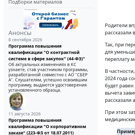
Подборки материалов
Родители вп
Анонсы
рассказали 
8 сентября 2026
Так, при пе
Программа повышения
для уменьше
квалификации "О контрактной
переплату м
системе в сфере закупок" (44-ФЗ)"
Об актуальных изменениях в КС
узнаете, став участником программы,
В частности
разработанной совместно с АО ''СБЕР
2024 года со
А". Слушателям, успешно освоившим
программу, выдаются удостоверения
будет равен
установленного образца.
вычета завис
рассказали 
При этом за
11 августа 2026
медицинские 
Программа повышения
квалификации "О корпоративном
Пример
заказе" (223-ФЗ от 18.07.2011)