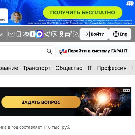
м
Войти
Eng
Перейти в систему ГАРАНТ
ование
Транспорт
Общество
IT
Профессия
П
а в год составляет 110 тыс. руб.