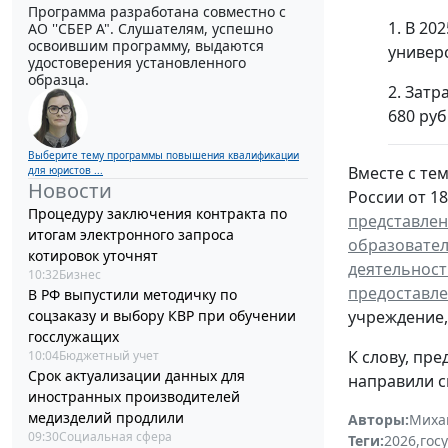
Программа разработана совместно с
1. В 20
АО ''СБЕР А". Слушателям, успешно
освоившим программу, выдаются
универс
удостоверения установленного
образца.
2. Затр
680 руб
Выберите тему программы повышения квалификации
Вместе с те
для юристов ...
Новости
России от 18
Процедуру заключения контракта по
представлен
итогам электронного запроса
образовате
котировок уточнят
деятельност
10:32
Бизнес
предоставле
В РФ выпустили методичку по
учреждение,
соцзаказу и выбору КВР при обучении
госслужащих
К слову, пр
10:04
Бюджетный учет
Срок актуализации данных для
направили с
иностранных производителей
медизделий продлили
Авторы:
Миха
09:30
Социальная сфера
Теги:
2026
,
гос