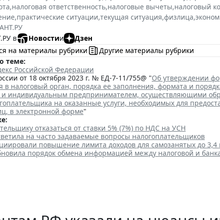
ота
,
налоговая ответственность
,
налоговые вычеты
,
налоговый к
ение
,
практические ситуации
,
текущая ситуация
,
физлица
,
эконом
АНТ.РУ
.РУ в
Новости
и
Дзен
ся на материалы рубрики
Другие материалы рубрики
о теме:
декс Российской Федерации
ссии от 18 октября 2023 г. № ЕД-7-11/755@ "
Об утверждении фор
 в налоговый орган, порядка ее заполнения, формата и поряд
 и индивидуальным предпринимателем, осуществляющими обра
гоплательщика на оказанные услуги, необходимых для предост
иц, в электронной форме
"
е:
тельщику отказаться от ставки 5% (7%) по НДС на УСН
тветила на часто задаваемые вопросы налогоплательщиков
циировали повышение лимита доходов для самозанятых до 3,4 
бновила порядок обмена информацией между налоговой и банк