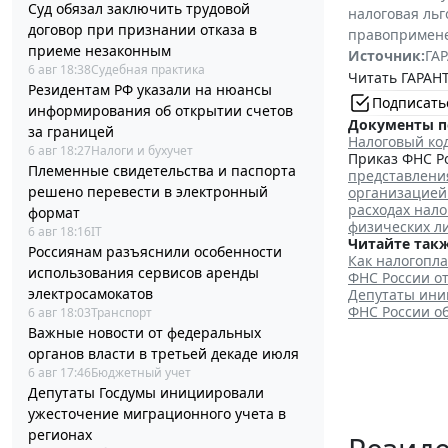
Суд обязал заключить трудовой
налоговая льг
договор при признании отказа в
правопримен
приеме незаконным
Источник:
ГАР
6 авг 18:38
Судебная практика
Читать ГАРАНТ
Резидентам РФ указали на нюансы
Подписать
информирования об открытии счетов
Документы п
за границей
Налоговый ко
6 авг 18:27
Налоги и бухучет
Приказ ФНС Ро
Племенные свидетельства и паспорта
представления
решено перевести в электронный
организацией
расходах нало
формат
физических л
6 авг 18:16
IT
Читайте такж
Россиянам разъяснили особенности
Как налогопла
использования сервисов аренды
ФНС России о
электросамокатов
Депутаты ини
ФНС России о
6 авг 18:03
Транспорт
Важные новости от федеральных
органов власти в третьей декаде июля
6 авг 17:46
Бюджетный учет
Депутаты Госдумы инициировали
ужесточение миграционного учета в
регионах