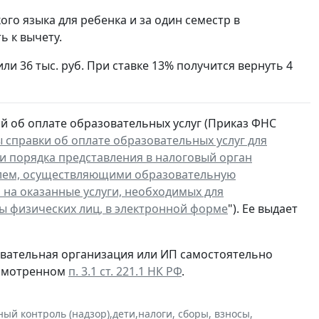
кого языка для ребенка и за один семестр в
ь к вычету.
или 36 тыс. руб. При ставке 13% получится вернуть 4
й об оплате образовательных услуг (Приказ ФНС
справки об оплате образовательных услуг для
 и порядка представления в налоговый орган
лем, осуществляющими образовательную
 на оказанные услуги, необходимых для
ы физических лиц, в электронной форме
"). Ее выдает
зовательная организация или ИП самостоятельно
дусмотренном
п. 3.1 ст. 221.1 НК РФ
.
ный контроль (надзор)
,
дети
,
налоги, сборы, взносы
,