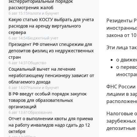
экстерриториальный порядок
рассмотрения жалоб
6 авг 15:15
Налоги и бухучет
Какую статью КОСГУ выбрать для учета
Резиденты Р
расходов на аренду виртуального
иностранных
сервера
закона от 10
6 авг 14:54
Бюджетный учет
Президент РФ отменил спецрежим для
Эти лица та
депозитов физлиц из недружественных
стран
о движе
6 авг 14:31
Общество
о перев
Социальный вычет на лечение
иностра
неработающему пенсионеру зависит от
облагаемого дохода
ФНС России 
6 авг 14:07
Налоги и бухучет
лицами в за
В РФ введут особый порядок закупок
товаров для образовательных
расположенн
организаций
6 авг 13:41
Образование
Налоговые о
Отчет о выполнении квоты для приема
зарубежных 
на работу инвалидов надо сдать до 12
депозитные 
октября