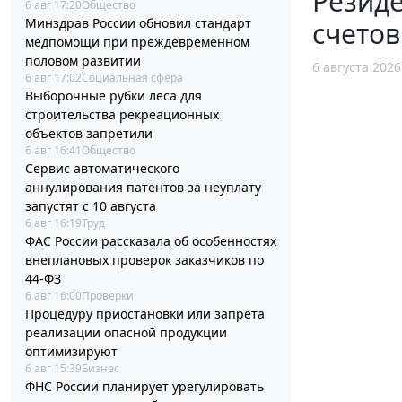
Резид
6 авг 17:20
Общество
Минздрав России обновил стандарт
счетов
медпомощи при преждевременном
половом развитии
6 августа 2026
6 авг 17:02
Социальная сфера
Выборочные рубки леса для
строительства рекреационных
объектов запретили
6 авг 16:41
Общество
Сервис автоматического
аннулирования патентов за неуплату
запустят с 10 августа
6 авг 16:19
Труд
ФАС России рассказала об особенностях
внеплановых проверок заказчиков по
44-ФЗ
6 авг 16:00
Проверки
Процедуру приостановки или запрета
реализации опасной продукции
оптимизируют
6 авг 15:39
Бизнес
ФНС России планирует урегулировать