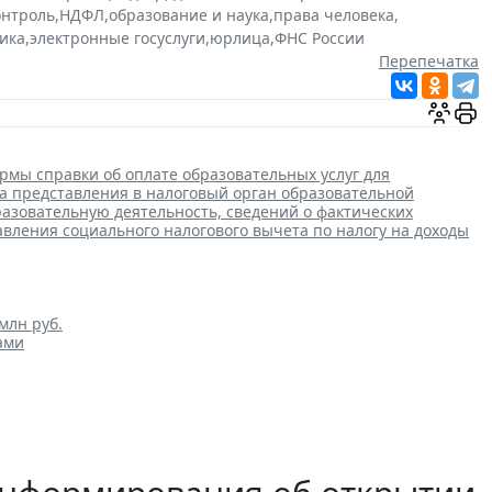
онтроль
,
НДФЛ
,
образование и наука
,
права человека
,
ика
,
электронные госуслуги
,
юрлица
,
ФНС России
Перепечатка
мы справки об оплате образовательных услуг для
ка представления в налоговый орган образовательной
зовательную деятельность, сведений о фактических
авления социального налогового вычета по налогу на доходы
млн руб.
ами