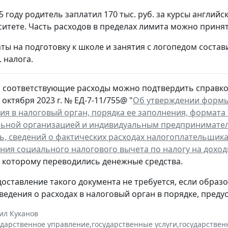
25 году родитель заплатил 170 тыс. руб. за курсы английс
итете. Часть расходов в пределах лимита можно принят
аты на подготовку к школе и занятия с логопедом состав
. налога.
м соответствующие расходы можно подтвердить справко
 октября 2023 г. № ЕД-7-11/755@ "
Об утверждении формы 
ия в налоговый орган, порядка ее заполнения, формата
льной организацией и индивидуальным предпринимате
ь, сведений о фактических расходах налогоплательщика
ния социального налогового вычета по налогу на доход
 которому переводились денежные средства.
едоставление такого документа не требуется, если обра
ведения о расходах в налоговый орган в порядке, пре
ил Куканов
ударственное управление
,
государственные услуги
,
государствен