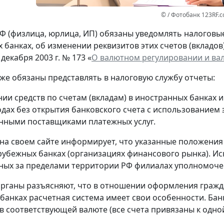
© / Фотобанк 123RF.
Ф (физлица, юрлица, ИП) обязаны уведомлять налоговые 
 банках, об изменении реквизитов этих счетов (вкладов
 декабря 2003 г. № 173 «
О валютном регулировании и ва
кже обязаны представлять в налоговую службу отчеты:
нии средств по счетам (вкладам) в иностранных банках 
одах без открытия банковского счета с использованием
нными поставщиками платежных услуг.
на своем сайте информирует, что указанные положения
рубежных банках (организациях финансового рынка). Ис
ых за пределами территории РФ филиалах уполномоче
рганы разъясняют, что в отношении оформления гражд
банках расчетная система имеет свои особенности. Банк
в соответствующей валюте (все счета привязаны к одной