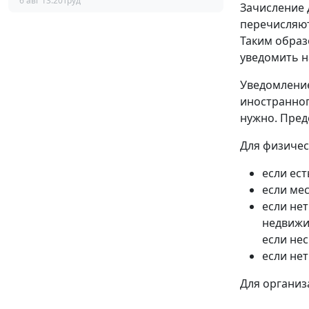
6 авг 13:20
Труд
Зачисление 
перечисляют
Таким образ
уведомить н
Уведомление
иностранног
нужно. Пред
Для физичес
если ест
если мес
если нет
недвижи
если не
если не
Для организ