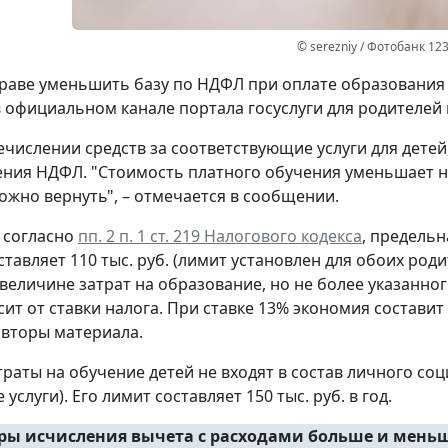
© serezniy / Фотобанк 12
раве уменьшить базу по НДФЛ при оплате образования д
в официальном канале портала госуслуги для родителей
речислении средств за соответствующие услуги для дете
ния НДФЛ. "Стоимость платного обучения уменьшает на
ожно вернуть", – отмечается в сообщении.
, согласно
пп. 2 п. 1 ст. 219 Налогового кодекса
, предельн
ставляет 110 тыс. руб. (лимит установлен для обоих ро
 величине затрат на образование, но не более указанно
ит от ставки налога. При ставке 13% экономия составит до 
авторы материала.
траты на обучение детей не входят в состав личного соц
услуги). Его лимит составляет 150 тыс. руб. в год.
ы исчисления вычета с расходами больше и мень