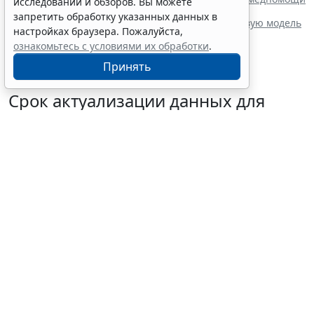
исследований и обзоров. Вы можете
при легочной гипертензии
запретить обработку указанных данных в
Правительство РФ собирается сформировать новую модель
настройках браузера. Пожалуйста,
охраны здоровья граждан
ознакомьтесь с условиями их обработки
.
Принять
Срок актуализации данных для
иностранных производителей
медизделий продлили
7 августа 2026 09:30
Социальная сфера