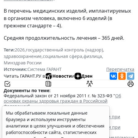
В перечень медицинских изделий, имплантируемых
в организм человека, включено 6 изделий (в
прежнем стандарте – 4).
Средняя продолжительность лечения – 365 дней.
Теги:
2026
,
государственный контроль (надзор)
,
здравоохранение
,
социальная сфера
,
физлица
,
Минздрав России
Источник:
Система ГАРАНТ
Перепечатка
Читать ГАРАНТ.РУ в
Новости
и
Дзен
Документы по теме:
Федеральный закон от 21 ноября 2011 г. № 323-ФЗ "
Об
основах охраны здоровья граждан в Российской
Федерации
"
Читайте также:
Мы обрабатываем локальные данные
Минздрав России выпустил стандарт медпомощи при
браузера и используем инструменты
вторичной глаукоме у взрослых
аналитики в целях улучшения и обеспечения
В РФ утвержден "взрослый" стандарт медпомощи при
открытом артериальном протоке
работоспособности сайта, статистических
В России утвердили новый "взрослый" стандарт медпомощи