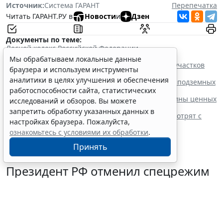
Источник:
Система ГАРАНТ
Перепечатка
Читать ГАРАНТ.РУ в
Новости
и
Дзен
Документы по теме:
Лесной кодекс Российской Федерации
Читайте также:
Мы обрабатываем локальные данные
Признаки для проектирования особо защитных участков
браузера и используем инструменты
лесов скорректировали
аналитики в целях улучшения и обеспечения
Отдельные правила разработки месторождений подземных
вод заработают в РФ
работоспособности сайта, статистических
Порядок передачи данных о маркировке древесины ценных
исследований и обзоров. Вы можете
пород изменят с осени
запретить обработку указанных данных в
Правила пожарной безопасности в лесах пересмотрят с
настройках браузера. Пожалуйста,
сентября 2026 года
ознакомьтесь с условиями их обработки
.
Принять
Президент РФ отменил спецрежим
для депозитов физлиц из
недружественных стран
6 августа 2026 14:31
Общество