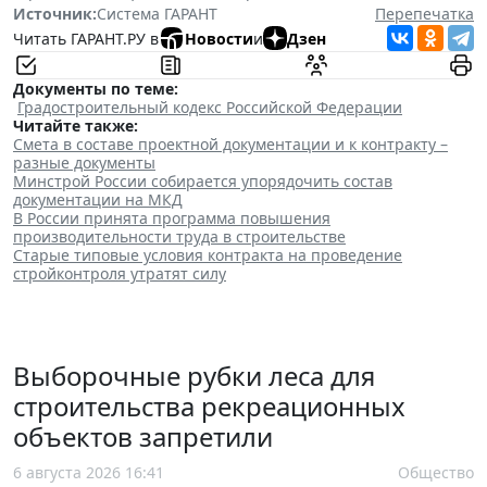
Источник:
Система ГАРАНТ
Перепечатка
Читать ГАРАНТ.РУ в
Новости
и
Дзен
Документы по теме:
Градостроительный кодекс Российской Федерации
Читайте также:
Смета в составе проектной документации и к контракту –
разные документы
Минстрой России собирается упорядочить состав
документации на МКД
В России принята программа повышения
производительности труда в строительстве
Старые типовые условия контракта на проведение
стройконтроля утратят силу
Выборочные рубки леса для
строительства рекреационных
объектов запретили
6 августа 2026 16:41
Общество