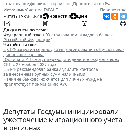
страхование
,
физлица
,
эскроу-счет
,
Правительство РФ
Источник:
Система ГАРАНТ
Перепечатка
Читать ГАРАНТ.РУ в
Новости
и
Дзен
Документы по теме:
Федеральный закон "
О страховании вкладов в банках
Российской Федерации
"
Читайте также:
ЦБ РФ запустил сервис для информирования об участниках
финансового рынка
Юрлица и ИП смогут переводить деньги в бюджет через
СБП с 22 ноября 2027 года
ЦБ РФ рекомендовал банкам усилить контроль
за внесением крупных сумм наличными
Наличие банковских счетов для личных нужд не
препятствует применению АУСН
Депутаты Госдумы инициировали
ужесточение миграционного учета
в регионах