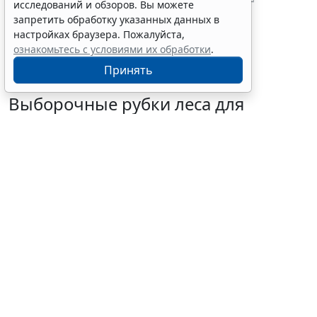
исследований и обзоров. Вы можете
требованиях к трудовым мигрантам
запретить обработку указанных данных в
настройках браузера. Пожалуйста,
ознакомьтесь с условиями их обработки
.
Принять
Выборочные рубки леса для
строительства рекреационных
объектов запретили
6 августа 2026 16:41
Общество