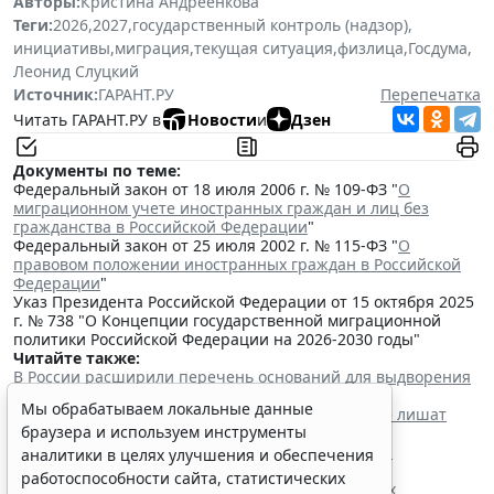
Авторы:
Кристина Андреенкова
Теги:
2026
,
2027
,
государственный контроль (надзор)
,
инициативы
,
миграция
,
текущая ситуация
,
физлица
,
Госдума
,
Леонид Слуцкий
Источник:
ГАРАНТ.РУ
Перепечатка
Читать ГАРАНТ.РУ в
Новости
и
Дзен
Документы по теме:
Федеральный закон от 18 июля 2006 г. № 109-ФЗ "
О
миграционном учете иностранных граждан и лиц без
гражданства в Российской Федерации
"
Федеральный закон от 25 июля 2002 г. № 115-ФЗ "
О
правовом положении иностранных граждан в Российской
Федерации
"
Указ Президента Российской Федерации от 15 октября 2025
г. № 738 "О Концепции государственной миграционной
политики Российской Федерации на 2026-2030 годы"
Читайте также:
В России расширили перечень оснований для выдворения
мигрантов из страны
Мы обрабатываем локальные данные
Мигрантов с судимостью за любое преступление лишат
браузера и используем инструменты
права на прием в гражданство
Данные об иностранных гражданах без права на
аналитики в целях улучшения и обеспечения
нахождение в РФ попадают в реестр
работоспособности сайта, статистических
Президент утвердил поправки о дополнительных