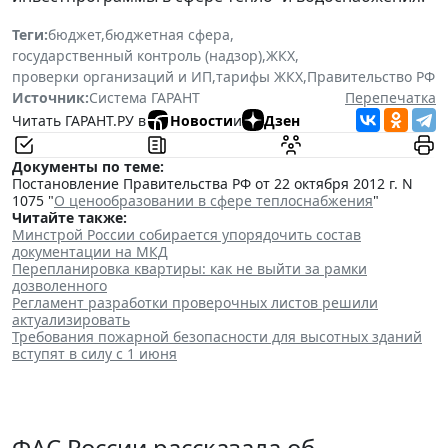
Теги:
бюджет
,
бюджетная сфера
,
государственный контроль (надзор)
,
ЖКХ
,
проверки организаций и ИП
,
тарифы ЖКХ
,
Правительство РФ
Источник:
Система ГАРАНТ
Перепечатка
Читать ГАРАНТ.РУ в
Новости
и
Дзен
Документы по теме:
Постановление Правительства РФ от 22 октября 2012 г. N
1075 "
О ценообразовании в сфере теплоснабжения
"
Читайте также:
Минстрой России собирается упорядочить состав
документации на МКД
Перепланировка квартиры: как не выйти за рамки
дозволенного
Регламент разработки проверочных листов решили
актуализировать
Требования пожарной безопасности для высотных зданий
вступят в силу с 1 июня
ФАС России рассказала об