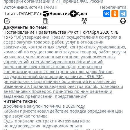
проверки организаций и ИП
,
юрлица
,
ФАС России
Источник:
Система ГАРАНТ
Перепечатка
Читать ГАРАНТ.РУ в
Новости
и
Дзен
Документы по теме:
Постановление Правительства РФ от 1 октября 2020 г. №
1576 "
Об утверждении Правил осуществления контроля в
сфере закупок товаров, работ, услуг в отношении
заказчиков, контрактных служб, контрактных управляющих,
комиссий по осуществлению закупок товаров, работ, услуг и
их членов, уполномоченных органов, уполномоченных
учреждений, специализированных организаций,
операторов электронных площадок, операторов
специализированных электронных площадок, банков,
государственной корпорации развития "ВЭБ.РФ",
региональных гарантийных организаций и о внесении
изменений в Правила ведения реестра жалоб, плановых и
внеплановых проверок, принятых по ним решений и
выданных предписаний, представлений
"
Читайте также:
Дробление закупок по 44-ФЗ в 2026 году
Кабмин приостановил действие порядка определения цен
при закупках топлива
Суды признали контракт ничтожным из-за
неподтверждения подрядчиком опыта