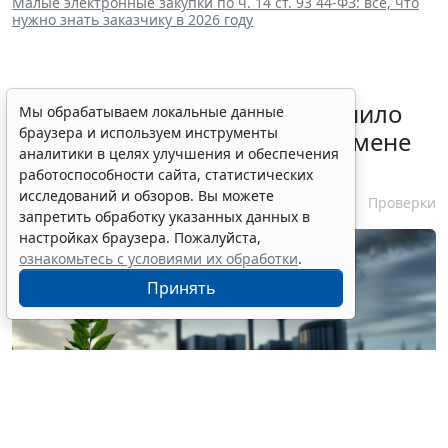
Малые электронные закупки по ч. 14 ст. 93 44-ФЗ: все, что
нужно знать заказчику в 2026 году
Минприроды России разъяснило
Мы обрабатываем локальные данные
браузера и используем инструменты
алгоритм действия КЭР при смене
аналитики в целях улучшения и обеспечения
категории объекта
работоспособности сайта, статистических
исследований и обзоров. Вы можете
4 августа 2026 11:21
Проверки
запретить обработку указанных данных в
настройках браузера. Пожалуйста,
ознакомьтесь с условиями их обработки
.
Принять