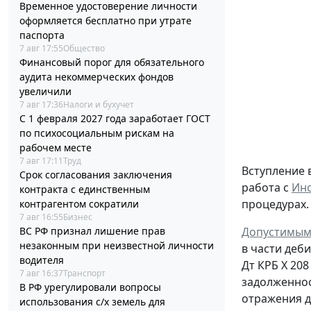
Временное удостоверение личности
оформляется бесплатно при утрате
паспорта
7 авг 17:55
Общество
Финансовый порог для обязательного
аудита некоммерческих фондов
увеличили
7 авг 17:36
Налоги и бухучет
С 1 февраля 2027 года заработает ГОСТ
по психосоциальным рискам на
рабочем месте
7 авг 17:11
Труд
Вступление 
Срок согласования заключения
работа с
Инс
контракта с единственным
процедурах.
контрагентом сократили
7 авг 16:55
Бизнес
Допустимым
ВС РФ признал лишение прав
незаконным при неизвестной личности
в части деб
водителя
Дт
КРБ Х 208
7 авг 16:37
Транспорт
задолженно
В РФ урегулировали вопросы
отражения д
использования с/х земель для