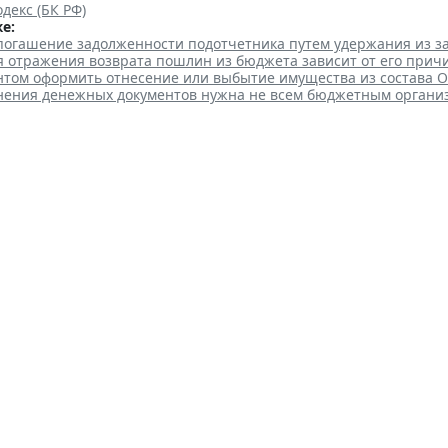
декс (БК РФ)
е:
 погашение задолженности подотчетника путем удержания из з
я отражения возврата пошлин из бюджета зависит от его прич
нтом оформить отнесение или выбытие имущества из состава 
анения денежных документов нужна не всем бюджетным органи
ыпустили методичку по соцза
нии госслужащих
 10:04