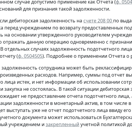
анном случае допустимо применение как Отчета (
ф. 050
оснований для признания такой задолженности.
сли дебиторская задолженность на
счете 208 00
по выда
ка перед учреждением
по возврату
предоставленных под
сь
на основании утвержденного руководителем учрежден
о отражать данную операцию
одновременно
с признани
. В отдельных случаях задолженность подотчетного ли
 отчету
(
ф. 0504505
).
Подробнее о применении Отчета о р
м задолженность сотрудника может быть реклассифицир
произведенных расходов. Например, суммы под отчет вы
о лица истек, и нет информации об использовании сот
и закупка не состоялась. В такой ситуации дебиторская
ожидает не предоставление отчета подотчетного лица, а
ации задолженности в монетарный актив, в том числе в
дет выступать уже не отчет подотчетного лица ввиду его
учетного документа
может использоваться Бухгалтерска
ный учреждением и
закрепленный
учетной политикой до