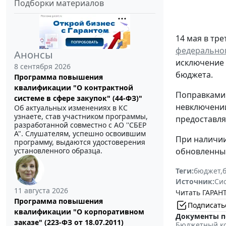
Подборки материалов
14 мая в тр
федеральног
Анонсы
исключение 
8 сентября 2026
бюджета.
Программа повышения
квалификации "О контрактной
Поправками 
системе в сфере закупок" (44-ФЗ)"
невключении
Об актуальных изменениях в КС
узнаете, став участником программы,
предоставля
разработанной совместно с АО ''СБЕР
А". Слушателям, успешно освоившим
При наличии
программу, выдаются удостоверения
обновленны
установленного образца.
Теги:
бюджет
,
Источник:
Си
11 августа 2026
Читать ГАРАНТ
Программа повышения
Подписать
квалификации "О корпоративном
Документы п
заказе" (223-ФЗ от 18.07.2011)
Бюджетный ко