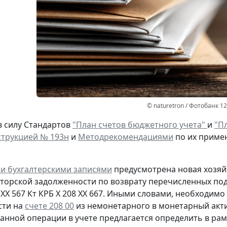
© naturetron / Фотобанк 1
в силу Стандартов
"План счетов бюджетного учета"
и
"Пл
трукцией № 193н
и
Методрекомендациями
по их приме
и бухгалтерскими записями
предусмотрена
новая
хозяй
иторской задолженности
по возврату
перечисленных под
 ХХ 567
Кт
КРБ Х 208 ХХ 667. Иными словами, необходим
сти на
счете 208 00
из немонетарного в монетарный акти
анной операции в учете предлагается определить в рам