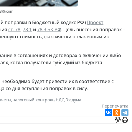
23RF.com
й поправки в Бюджетный кодекс РФ (
Проект
ения
ст. 78
,
78.1
и
78.3 БК РФ
. Цель внесения поправок –
ленную стоимость, фактически оплаченным из
ание в соглашениях и договорах о включении либо
аях, когда получатели субсидий из бюджета
необходимо будет привести их в соответствие с
а со дня вступления поправок в силу.
ычеты
,
налоговый контроль
,
НДС
,
Госдума
Перепечатка