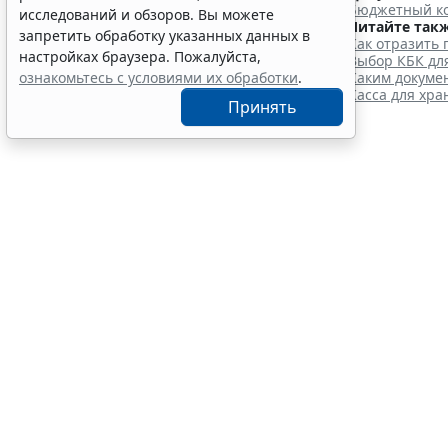
экзамена
Бюджетный ко
исследований и обзоров. Вы можете
7 авг 12:15
Образование
Читайте такж
запретить обработку указанных данных в
Как отразить
настройках браузера. Пожалуйста,
Выбор КБК дл
Каким докуме
ознакомьтесь с условиями их обработки
.
Касса для хр
Принять
В РФ в
обуче
7 августа 2026