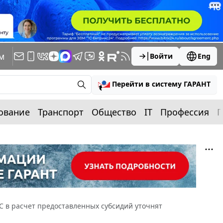
м
Войти
Eng
Перейти в систему ГАРАНТ
ование
Транспорт
Общество
IT
Профессия
П
 в расчет предоставленных субсидий уточнят