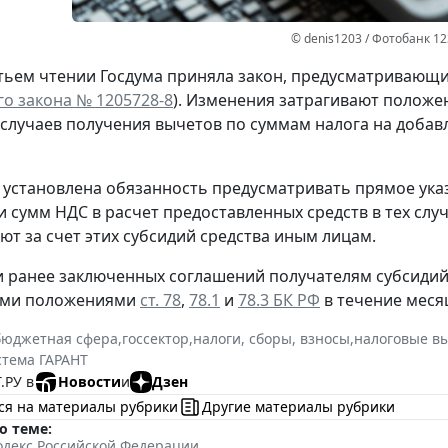
© denis1203 / Фотобанк 1
етьем чтении Госдума приняла закон, предусматривающи
о закона № 1205728-8
). Изменения затрагивают полож
случаев получения вычетов по суммам налога на добав
установлена обязанность предусматривать прямое указ
 сумм НДС в расчет предоставленных средств в тех случ
ют за счет этих субсидий средства иным лицам.
 ранее заключенных соглашений получателям субсидий 
ми положениями
ст. 78
,
78.1
и
78.3 БК РФ
в течение месяц
бюджетная сфера
,
госсектор
,
налоги, сборы, взносы
,
налоговые в
стема ГАРАНТ
.РУ в
Новости
и
Дзен
ся на материалы рубрики
Другие материалы рубрики
о теме:
декс Российской Федерации