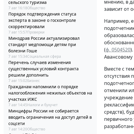
мнению, в д
сельского туризма
7 авг 16:18
Общество
зависит от 
Порядок подтверждения статуса
эксперта в законе о госконтроле
Например, е
скорректировали
подотчетни
7 авг 15:57
Проверки
образовала
Минздрав России актуализировал
обоснованн
стандарт медпомощи детям при
(
ф. 0504520
)
болезни Гоше
Авансовому
7 авг 15:34
Социальная сфера
Перечень случаев изменения
Вместе с те
существенных условий контракта
решили дополнить
отсутствия 
7 авг 15:02
Бизнес
подотчетног
Гражданам напомнили о порядке
отменили ил
налогообложения нежилых объектов на
учреждение 
участках ИЖС
реклассифик
7 авг 14:45
Налоги и бухучет
Минцифры России не собирается
средств), бу
вводить ограничения на доступ детей в
первичного 
соцсети
разработан
7 авг 14:20
Общество