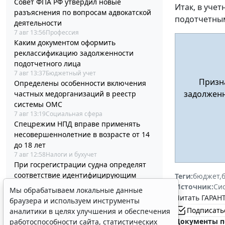
Совет ФПА РФ утвердил новые
Итак, в уче
разъяснения по вопросам адвокатской
подотчетны
деятельности
7 авг 13:56
Профессия
Каким документом оформить
реклассификацию задолженности
подотчетного лица
7 авг 13:37
Бюджетный учет
Призна
Определены особенности включения
задолженн
частных медорганизаций в реестр
системы ОМС
7 авг 13:19
Социальная сфера
Спецрежим НПД вправе применять
несовершеннолетние в возрасте от 14
до 18 лет
7 авг 12:58
Налоги и бухучет
При госрегистрации судна определят
соответствие идентифицирующим
Теги:
бюджет
,
признакам
Источник:
Си
Мы обрабатываем локальные данные
7 авг 12:34
Транспорт
Читать ГАРАНТ
браузера и используем инструменты
В Госдуме предложили заменить ЕГЭ
Подписать
аналитики в целях улучшения и обеспечения
аттестацией в форме государственного
Документы п
работоспособности сайта, статистических