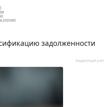
П
или
ал
а уточнят
ссификацию задолженности
Бюджетный учет