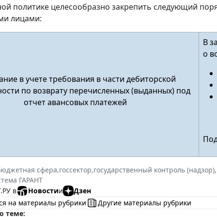
тной политике целесообразно закрепить следующий пор
ми лицами:
В з
о в
ние в учете требования в части дебиторской
ости по возврату перечисленных (выданных) под
отчет авансовых платежей
Под
бюджетная сфера
,
госсектор
,
государственный контроль (надзор)
,
стема ГАРАНТ
.РУ в
Новости
и
Дзен
ся на материалы рубрики
Другие материалы рубрики
о теме: