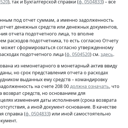
4520
), так и Бухгалтерской справки
(
ф. 0504833
) – все
нным под отчет суммам, а именно задолженность
отчет денежных средств или денежных документов,
ия отчета подотчетного лица, то вполне
ем расходов подотчетника, то есть согласно
Отчету
ца может сформироваться согласно утвержденному
асходах подотчетного лица (
ф. 0504520
) см.
здесь
.
ована из немонетарного в монетарный актив ввиду
даны, но срок представления отчета о расходах
рудником выданных ему средств – командировку
 задолженность на счете 208 00
должна означать
, что
 возврат средств, но основанием для
 целях изменения даты исполнения (срока возврата
 отсутствия, а иной документ-основание. В качестве
я справка (
ф. 0504833
) или иной
самостоятельно
кумент.