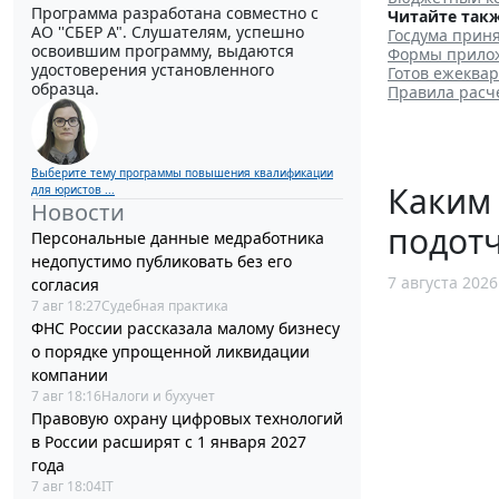
Программа разработана совместно с
Читайте такж
АО ''СБЕР А". Слушателям, успешно
Госдума прин
освоившим программу, выдаются
Формы прилож
удостоверения установленного
Готов ежеквар
образца.
Правила расче
Выберите тему программы повышения квалификации
Каким
для юристов ...
Новости
подотч
Персональные данные медработника
недопустимо публиковать без его
7 августа 2026
согласия
7 авг 18:27
Судебная практика
ФНС России рассказала малому бизнесу
о порядке упрощенной ликвидации
компании
7 авг 18:16
Налоги и бухучет
Правовую охрану цифровых технологий
в России расширят с 1 января 2027
года
7 авг 18:04
IT