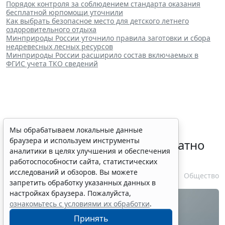
Порядок контроля за соблюдением стандарта оказания
бесплатной юрпомощи уточнили
Как выбрать безопасное место для детского летнего
оздоровительного отдыха
Минприроды России уточнило правила заготовки и сбора
недревесных лесных ресурсов
Минприроды России расширило состав включаемых в
ФГИС учета ТКО сведений
Временное удостоверение
Мы обрабатываем локальные данные
браузера и используем инструменты
личности оформляется бесплатно
аналитики в целях улучшения и обеспечения
при утрате паспорта
работоспособности сайта, статистических
исследований и обзоров. Вы можете
7 августа 2026 17:55
Общество
запретить обработку указанных данных в
настройках браузера. Пожалуйста,
ознакомьтесь с условиями их обработки
.
Принять