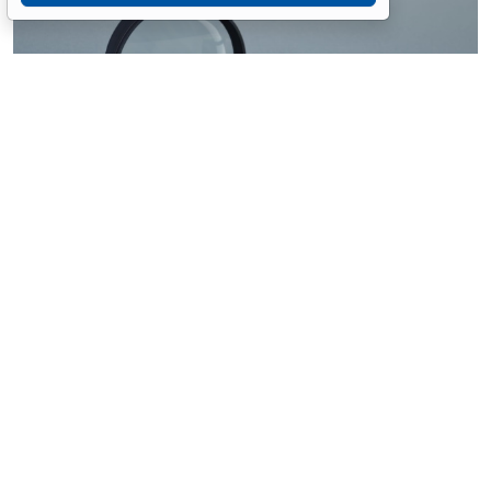
© ilixe48 / Фотобанк 123RF.com
Россиянам напомнили, как подтвердить свою
личность при отсутствии основного документа для
идентификации гражданина. Для этого необходимо
получить временное удостоверение лично в
подразделении МВД России. Оно выдается
бесплатно. Понадобится одно черно-белое или
цветное фото размером 3,5x4,5 см.
При замене паспорта такое удостоверение
оформляется по желанию при сдаче старого