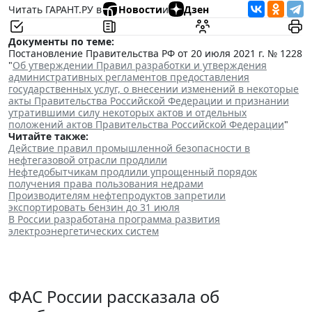
Читать ГАРАНТ.РУ в
Новости
и
Дзен
Документы по теме:
Постановление Правительства РФ от 20 июля 2021 г. № 1228
"
Об утверждении Правил разработки и утверждения
административных регламентов предоставления
государственных услуг, о внесении изменений в некоторые
акты Правительства Российской Федерации и признании
утратившими силу некоторых актов и отдельных
положений актов Правительства Российской Федерации
"
Читайте также:
Действие правил промышленной безопасности в
нефтегазовой отрасли продлили
Нефтедобытчикам продлили упрощенный порядок
получения права пользования недрами
Производителям нефтепродуктов запретили
экспортировать бензин до 31 июля
В России разработана программа развития
электроэнергетических систем
ФАС России рассказала об