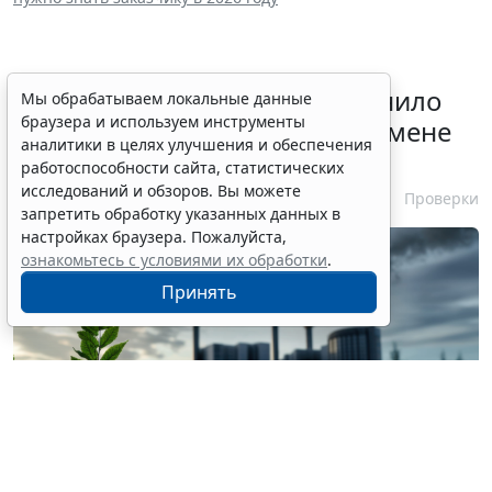
Минприроды России разъяснило
Мы обрабатываем локальные данные
браузера и используем инструменты
алгоритм действия КЭР при смене
аналитики в целях улучшения и обеспечения
категории объекта
работоспособности сайта, статистических
исследований и обзоров. Вы можете
4 августа 2026 11:21
Проверки
запретить обработку указанных данных в
настройках браузера. Пожалуйста,
ознакомьтесь с условиями их обработки
.
Принять