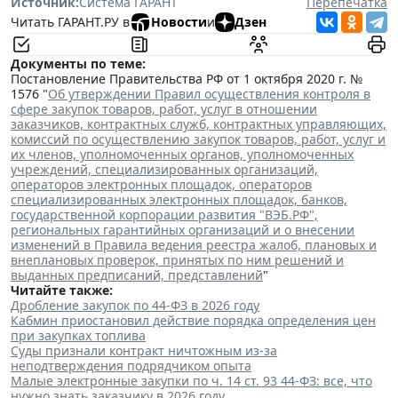
Источник:
Система ГАРАНТ
Перепечатка
Читать ГАРАНТ.РУ в
Новости
и
Дзен
Документы по теме:
Постановление Правительства РФ от 1 октября 2020 г. №
1576 "
Об утверждении Правил осуществления контроля в
сфере закупок товаров, работ, услуг в отношении
заказчиков, контрактных служб, контрактных управляющих,
комиссий по осуществлению закупок товаров, работ, услуг и
их членов, уполномоченных органов, уполномоченных
учреждений, специализированных организаций,
операторов электронных площадок, операторов
специализированных электронных площадок, банков,
государственной корпорации развития "ВЭБ.РФ",
региональных гарантийных организаций и о внесении
изменений в Правила ведения реестра жалоб, плановых и
внеплановых проверок, принятых по ним решений и
выданных предписаний, представлений
"
Читайте также:
Дробление закупок по 44-ФЗ в 2026 году
Кабмин приостановил действие порядка определения цен
при закупках топлива
Суды признали контракт ничтожным из-за
неподтверждения подрядчиком опыта
Малые электронные закупки по ч. 14 ст. 93 44-ФЗ: все, что
нужно знать заказчику в 2026 году