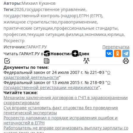
Авторы:
Михаил Куканов
Теги:
2026
,
государственное управление
,
государственный контроль (надзор)
,
ЕГРН (ЕГРП)
,
жилищное строительство
,
правоприменение
,
практические ситуации
,
профессиональные стандарты
,
профессия
,
текущая ситуация
,
физлица
,
экономика
,
юрлица
,
Росреестр
Источник:
ГАРАНТ.РУ
Перепечатка
Читать ГАРАНТ.РУ в
Новости
и
Дзен
Документы по теме:
Федеральный закон от 24 июля 2007 г. № 221-ФЗ "
О
кадастровой деятельности
"
Федеральный закон от 13 июля 2015 г. № 218-ФЗ "
О
государственной регистрации недвижимости
".
Читайте также:
Механизм заключения договоров о ГЧП в здравоохранении
скорректировали
Суд вправе установить факт отцовства без проведения
генетической экспертизы
Росреестр напомнил о порядке исправления ошибок и
неточностей в ЕГРН
Работодатель не вправе организовать выплату зарплаты со
счетов третьих лиц