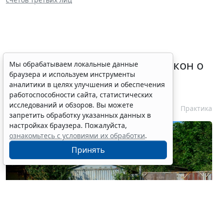
Владимир Путин подписал закон о
Мы обрабатываем локальные данные
браузера и используем инструменты
продлении срока действия
аналитики в целях улучшения и обеспечения
"гаражной амнистии"
работоспособности сайта, статистических
исследований и обзоров. Вы можете
4 августа 2026 18:46
Практика
Выбор редакции
запретить обработку указанных данных в
настройках браузера. Пожалуйста,
ознакомьтесь с условиями их обработки
.
Принять