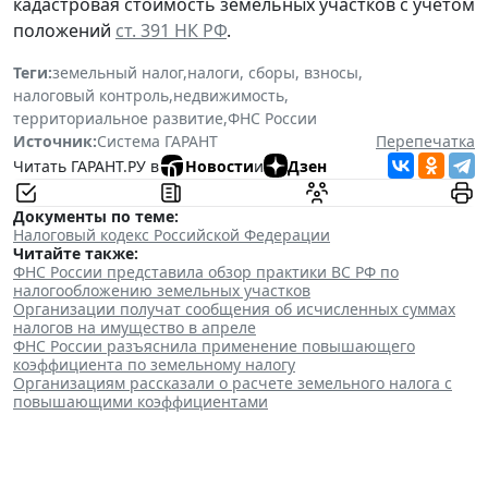
кадастровая стоимость земельных участков с учетом
положений
ст. 391 НК РФ
.
Теги:
земельный налог
,
налоги, сборы, взносы
,
налоговый контроль
,
недвижимость
,
территориальное развитие
,
ФНС России
Источник:
Система ГАРАНТ
Перепечатка
Читать ГАРАНТ.РУ в
Новости
и
Дзен
Документы по теме:
Налоговый кодекс Российской Федерации
Читайте также:
ФНС России представила обзор практики ВС РФ по
налогообложению земельных участков
Организации получат сообщения об исчисленных суммах
налогов на имущество в апреле
ФНС России разъяснила применение повышающего
коэффициента по земельному налогу
Организациям рассказали о расчете земельного налога с
повышающими коэффициентами