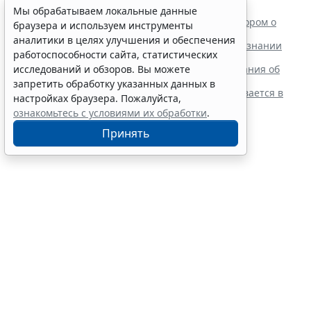
Читайте также:
Мы обрабатываем локальные данные
ВС РФ поддержал заявителя в споре с регистратором о
браузера и используем инструменты
внесении записи в ЕГРЮЛ
аналитики в целях улучшения и обеспечения
Суд обязал заключить трудовой договор при признании
работоспособности сайта, статистических
отказа в приеме незаконным
исследований и обзоров. Вы можете
Резидентам РФ указали на нюансы информирования об
открытии счетов за границей
запретить обработку указанных данных в
Обеспечительный платеж в рамках СПОТ учитывается в
настройках браузера. Пожалуйста,
расходах по УСН
ознакомьтесь с условиями их обработки
.
Принять
Финансовый порог для
обязательного аудита
некоммерческих фондов
увеличили
7 августа 2026 17:36
Налоги и бухучет