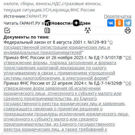
налоги, сборы, взносы
,
НДС
,
страховые взносы
,
текущая ситуация
,
УСН
,
юрлица
,
ФНС России
Источник:
ГАРАНТ.РУ
Перепечатка
Читать ГАРАНТ.РУ в
Новости
и
Дзен
Документы по теме:
Федеральный закон от 8 августа 2001 г. №129-ФЗ "
О
государственной регистрации юридических лиц и
индивидуальных предпринимателей
"
Приказ ФНС России от 26 ноября 2025 г. № ЕД-7-3/1017@ "
Об
утверждении формы, порядка заполнения и формата
представления налоговой декларации по налогу,
уплачиваемому в связи с применением упрощенной
системы налогообложения, в электронной форме
"
Приказ ФНС России от 22 апреля 2024 г. № ЕД-7-14/329@ "
Об
утверждении форм заявления об исключении
юридического лица, отнесенного к субъекту малого или
среднего предпринимательства, из Единого
государственного реестра юридических лиц и заявления,
содержащего сведения о принятии решения о
прекращении процедуры исключения юридического лица,
отнесенного к субъекту малого или среднего
предпринимательства, из Единого государственного
реестра юридических лиц, а также требований к
оформлению указанных заявлений
"