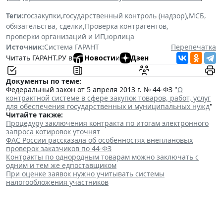
Теги:
госзакупки
,
государственный контроль (надзор)
,
МСБ
,
обязательства, сделки
,
Проверка контрагентов
,
проверки организаций и ИП
,
юрлица
Источник:
Система ГАРАНТ
Перепечатка
Читать ГАРАНТ.РУ в
Новости
и
Дзен
Документы по теме:
Федеральный закон от 5 апреля 2013 г. № 44-ФЗ "
О
контрактной системе в сфере закупок товаров, работ, услуг
для обеспечения государственных и муниципальных нужд
"
Читайте также:
Процедуру заключения контракта по итогам электронного
запроса котировок уточнят
ФАС России рассказала об особенностях внеплановых
проверок заказчиков по 44-ФЗ
Контракты по однородным товарам можно заключать с
одним и тем же едпоставщиком
При оценке заявок нужно учитывать системы
налогообложения участников