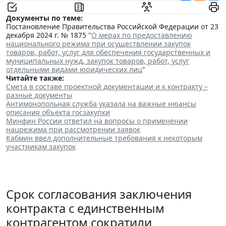
Документы по теме:
Постановление Правительства Российской Федерации от 23
декабря 2024 г. № 1875 "
О мерах по предоставлению
национального режима при осуществлении закупок
товаров, работ, услуг для обеспечения государственных и
муниципальных нужд, закупок товаров, работ, услуг
отдельными видами юридических лиц
"
Читайте также:
Смета в составе проектной документации и к контракту –
разные документы
Антимонопольная служба указала на важные нюансы
описания объекта госзакупки
Минфин России ответил на вопросы о применении
нацрежима при рассмотрении заявок
Кабмин ввел дополнительные требования к некоторым
участникам закупок
Срок согласования заключения
контракта с единственным
контрагентом сократили