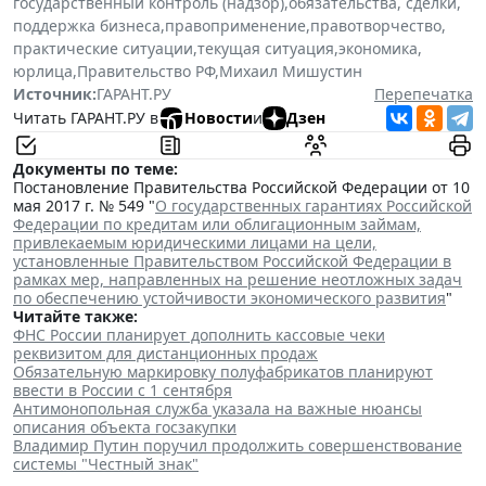
государственный контроль (надзор)
,
обязательства, сделки
,
поддержка бизнеса
,
правоприменение
,
правотворчество
,
практические ситуации
,
текущая ситуация
,
экономика
,
юрлица
,
Правительство РФ
,
Михаил Мишустин
Источник:
ГАРАНТ.РУ
Перепечатка
Читать ГАРАНТ.РУ в
Новости
и
Дзен
Документы по теме:
Постановление Правительства Российской Федерации от 10
мая 2017 г. № 549 "
О государственных гарантиях Российской
Федерации по кредитам или облигационным займам,
привлекаемым юридическими лицами на цели,
установленные Правительством Российской Федерации в
рамках мер, направленных на решение неотложных задач
по обеспечению устойчивости экономического развития
"
Читайте также:
ФНС России планирует дополнить кассовые чеки
реквизитом для дистанционных продаж
Обязательную маркировку полуфабрикатов планируют
ввести в России с 1 сентября
Антимонопольная служба указала на важные нюансы
описания объекта госзакупки
Владимир Путин поручил продолжить совершенствование
системы "Честный знак"