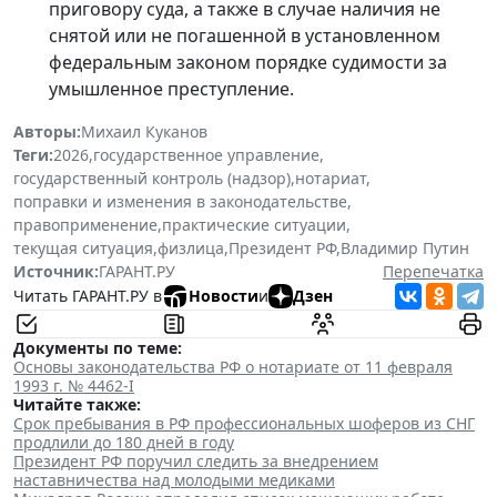
приговору суда, а также в случае наличия не
снятой или не погашенной в установленном
федеральным законом порядке судимости за
умышленное преступление.
Авторы:
Михаил Куканов
Теги:
2026
,
государственное управление
,
государственный контроль (надзор)
,
нотариат
,
поправки и изменения в законодательстве
,
правоприменение
,
практические ситуации
,
текущая ситуация
,
физлица
,
Президент РФ
,
Владимир Путин
Источник:
ГАРАНТ.РУ
Перепечатка
Читать ГАРАНТ.РУ в
Новости
и
Дзен
Документы по теме:
Основы законодательства РФ о нотариате от 11 февраля
1993 г. № 4462-I
Читайте также:
Срок пребывания в РФ профессиональных шоферов из СНГ
продлили до 180 дней в году
Президент РФ поручил следить за внедрением
наставничества над молодыми медиками