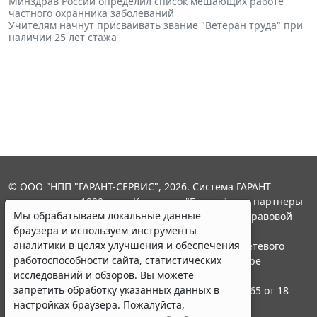
Минздрав России определил список мешающих работе
частного охранника заболеваний
Учителям начнут присваивать звание "Ветеран труда" при
наличии 25 лет стажа
© ООО "НПП "ГАРАНТ-СЕРВИС", 2026. Система ГАРАНТ
выпускается с 1990 года. Компания "Гарант" и ее партнеры
Мы обрабатываем локальные данные
являются участниками Российской ассоциации правовой
браузера и используем инструменты
информации ГАРАНТ.
аналитики в целях улучшения и обеспечения
Портал ГАРАНТ.РУ зарегистрирован в качестве сетевого
работоспособности сайта, статистических
издания Федеральной службой по надзору в сфере
исследований и обзоров. Вы можете
связи,информационных технологий и массовых
запретить обработку указанных данных в
коммуникаций (Роскомнадзором), Эл № ФС77-58365 от 18
настройках браузера. Пожалуйста,
июня 2014 года.