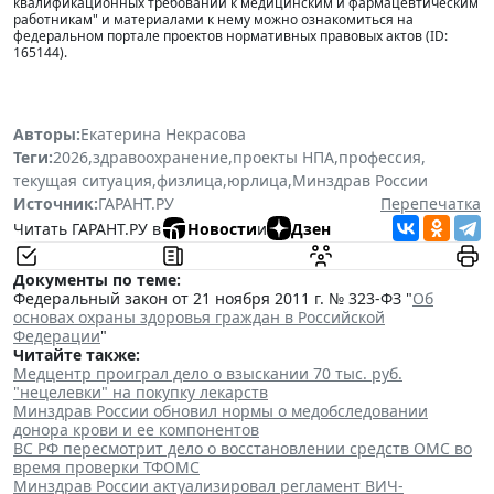
квалификационных требований к медицинским и фармацевтическим
работникам" и материалами к нему можно ознакомиться на
федеральном портале проектов нормативных правовых актов (ID:
165144).
Авторы:
Екатерина Некрасова
Теги:
2026
,
здравоохранение
,
проекты НПА
,
профессия
,
текущая ситуация
,
физлица
,
юрлица
,
Минздрав России
Источник:
ГАРАНТ.РУ
Перепечатка
Читать ГАРАНТ.РУ в
Новости
и
Дзен
Документы по теме:
Федеральный закон от 21 ноября 2011 г. № 323-ФЗ "
Об
основах охраны здоровья граждан в Российской
Федерации
"
Читайте также:
Медцентр проиграл дело о взыскании 70 тыс. руб.
"нецелевки" на покупку лекарств
Минздрав России обновил нормы о медобследовании
донора крови и ее компонентов
ВС РФ пересмотрит дело о восстановлении средств ОМС во
время проверки ТФОМС
Минздрав России актуализировал регламент ВИЧ-