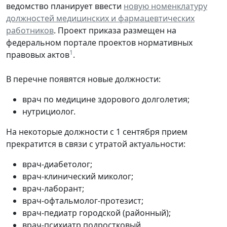
ведомство планирует ввести
новую номенклатуру
должностей медицинских и фармацевтических
работников
. Проект приказа размещен на
федеральном портале проектов нормативных
1
правовых актов
.
В перечне появятся новые должности:
врач по медицине здорового долголетия;
нутрициолог.
На некоторые должности с 1 сентября прием
прекратится в связи с утратой актуальности:
врач-диабетолог;
врач-клинический миколог;
врач-лаборант;
врач-офтальмолог-протезист;
врач-педиатр городской (районный);
врач-психиатр подростковый.