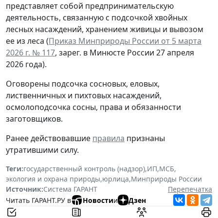
представляет собой предпринимательскую
деятельность, связанную с подсочкой хвойных
лесных насаждений, хранением живицы и вывозом
ее из леса (
Приказ Минприроды России от 5 марта
2026 г. № 117
, зарег. в Минюсте России 27 апреля
2026 года).
Оговорены подсочка сосновых, еловых,
лиственничных и пихтовых насаждений,
осмолоподсочка сосны, права и обязанности
заготовщиков.
Ранее действовавшие
правила
признаны
утратившими силу.
Теги:
государственный контроль (надзор)
,
ИП
,
МСБ
,
экология и охрана природы
,
юрлица
,
Минприроды России
Источник:
Система ГАРАНТ
Перепечатка
Читать ГАРАНТ.РУ в
Новости
и
Дзен