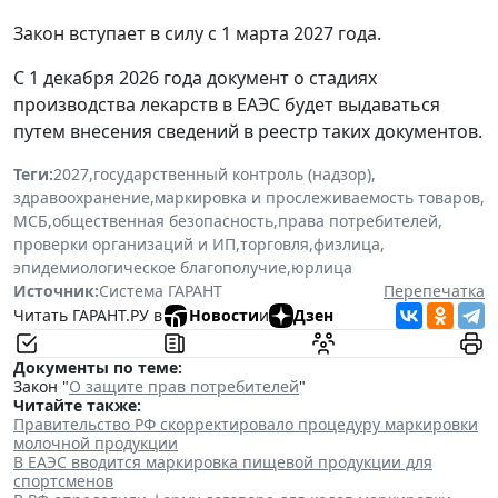
Закон вступает в силу с 1 марта 2027 года.
С 1 декабря 2026 года документ о стадиях
производства лекарств в ЕАЭС будет выдаваться
путем внесения сведений в реестр таких документов.
Теги:
2027
,
государственный контроль (надзор)
,
здравоохранение
,
маркировка и прослеживаемость товаров
,
МСБ
,
общественная безопасность
,
права потребителей
,
проверки организаций и ИП
,
торговля
,
физлица
,
эпидемиологическое благополучие
,
юрлица
Источник:
Система ГАРАНТ
Перепечатка
Читать ГАРАНТ.РУ в
Новости
и
Дзен
Документы по теме:
Закон "
О защите прав потребителей
"
Читайте также:
Правительство РФ скорректировало процедуру маркировки
молочной продукции
В ЕАЭС вводится маркировка пищевой продукции для
спортсменов