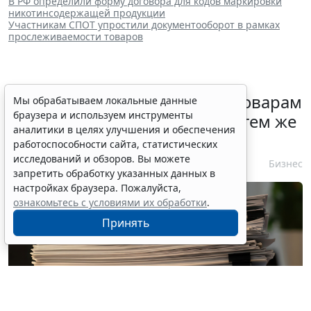
В РФ определили форму договора для кодов маркировки
никотинсодержащей продукции
Участникам СПОТ упростили документооборот в рамках
прослеживаемости товаров
Контракты по однородным товарам
Мы обрабатываем локальные данные
браузера и используем инструменты
можно заключать с одним и тем же
аналитики в целях улучшения и обеспечения
едпоставщиком
работоспособности сайта, статистических
исследований и обзоров. Вы можете
6 августа 2026 12:39
Бизнес
запретить обработку указанных данных в
настройках браузера. Пожалуйста,
ознакомьтесь с условиями их обработки
.
Принять