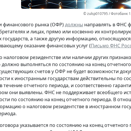
© zulsp010795 / Фотобанк 
и финансового рынка (ОФР)
должны
направлять в ФНС ф
ретателях и лицах, прямо или косвенно их контролир
 государств, а также другую информацию, относящуюся
вающему оказание финансовых услуг (
Письмо ФНС Росс
о налоговом резидентстве или наличии других признак
 должно выполняться по состоянию на конец отчетного
уществующих счетов у ОФР не будет возможности доку
сти к иностранным государствам действительны по сос
в течение отчетного периода, и соответственно гарант
ором они выявлены. ФНС не поддерживает всеобщего ис
сти по состоянию на конец отчетного периода. В отно
ормацию о налоговом резидентстве в иностранном гос
ериода.
оговора указывается по состоянию на конец отчетного п