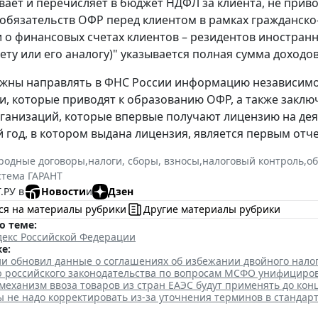
ает и перечисляет в бюджет НДФЛ за клиента, не прив
обязательств ОФР перед клиентом в рамках гражданск
о финансовых счетах клиентов – резидентов иностранн
чету или его аналогу)" указывается полная сумма доходо
жны направлять в ФНС России информацию независимо о
и, которые приводят к образованию ОФР, а также закл
организаций, которые впервые получают лицензию на де
 год, в котором выдана лицензия, является первым от
родные договоры
,
налоги, сборы, взносы
,
налоговый контроль
,
об
стема ГАРАНТ
.РУ в
Новости
и
Дзен
ся на материалы рубрики
Другие материалы рубрики
о теме:
декс Российской Федерации
е:
и обновил данные о соглашениях об избежании двойного нало
 российского законодательства по вопросам МСФО унифициро
еханизм ввоза товаров из стран ЕАЭС будут применять до кон
ы не надо корректировать из-за уточнения терминов в станда