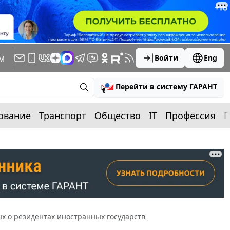
м
Войти
Eng
Перейти в систему ГАРАНТ
ование
Транспорт
Общество
IT
Профессия
П
 о резидентах иностранных государств