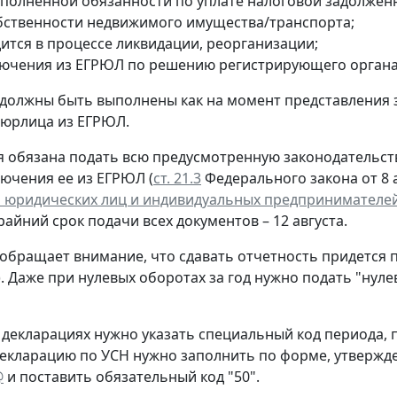
сполненной обязанности по уплате налоговой задолжен
обственности недвижимого имущества/транспорта;
дится в процессе ликвидации, реорганизации;
лючения из ЕГРЮЛ по решению регистрирующего органа
 должны быть выполнены как на момент представления 
 юрлица из ЕГРЮЛ.
 обязана подать всю предусмотренную законодательств
лючения ее из ЕГРЮЛ (
ст. 21.3
Федерального закона от 8 а
 юридических лиц и индивидуальных предпринимателе
крайний срок подачи всех документов – 12 августа.
обращает внимание, что сдавать отчетность придется 
. Даже при нулевых оборотах за год нужно подать "нул
 декларациях нужно указать специальный код периода
екларацию по УСН нужно заполнить по форме, утверж
@
и поставить обязательный код "50".