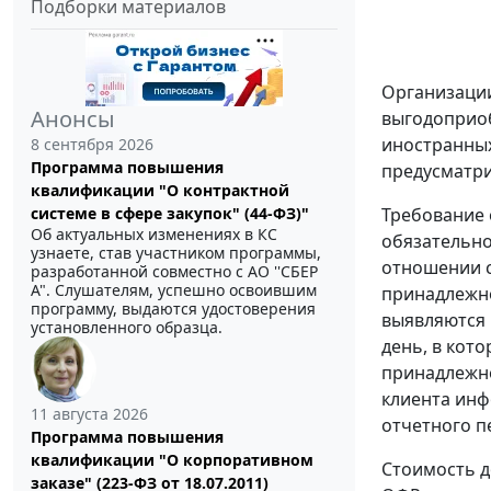
Подборки материалов
Организаци
Анонсы
выгодоприоб
иностранных
8 сентября 2026
Программа повышения
предусматри
квалификации "О контрактной
Требование 
системе в сфере закупок" (44-ФЗ)"
Об актуальных изменениях в КС
обязательно
узнаете, став участником программы,
отношении с
разработанной совместно с АО ''СБЕР
А". Слушателям, успешно освоившим
принадлежно
программу, выдаются удостоверения
выявляются 
установленного образца.
день, в кот
принадлежно
клиента инф
11 августа 2026
отчетного п
Программа повышения
квалификации "О корпоративном
Стоимость д
заказе" (223-ФЗ от 18.07.2011)