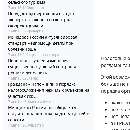
сельского туризма
7 авг 16:18
Общество
Порядок подтверждения статуса
эксперта в законе о госконтроле
скорректировали
7 авг 15:57
Проверки
Минздрав России актуализировал
стандарт медпомощи детям при
болезни Гоше
7 авг 15:34
Социальная сфера
Налоговые о
Перечень случаев изменения
регламента 
существенных условий контракта
решили дополнить
Этой возмож
7 авг 15:02
Бизнес
больше не н
Гражданам напомнили о порядке
налогообложения нежилых объектов на
порядка орг
участках ИЖС
включен
7 авг 14:45
Налоги и бухучет
Минцифры России не собирается
не явля
вводить ограничения на доступ детей в
нет нез
соцсети
в ЕГРЮЛ
7 авг 14:20
Общество