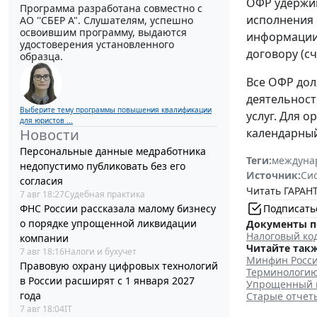
ОФР удержив
Программа разработана совместно с
исполнения 
АО ''СБЕР А". Слушателям, успешно
освоившим программу, выдаются
информации 
удостоверения установленного
договору (с
образца.
Все ОФР дол
деятельност
Выберите тему программы повышения квалификации
услуг. Для 
для юристов ...
календарный
Новости
Персональные данные медработника
Теги:
междуна
недопустимо публиковать без его
Источник:
Си
согласия
Читать ГАРАНТ
7 авг 18:27
Судебная практика
Подписать
ФНС России рассказала малому бизнесу
о порядке упрощенной ликвидации
Документы п
Налоговый ко
компании
Читайте такж
7 авг 18:16
Налоги и бухучет
Минфин Росси
Правовую охрану цифровых технологий
Терминологию
в России расширят с 1 января 2027
Упрощенный м
года
Старые отчет
7 авг 18:04
IT