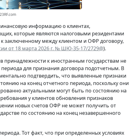
123RF.com
инансовую информацию о клиентах,
ующих, которые являются налоговыми резидентами
 к заключенному между клиентом и ОФР договору,
ии от 18 марта 2026 г. № ШЮ-35-17/2729@
).
ов принадлежности к иностранным государствам не
 периода для признания договора подотчетным. В
ментально подтвердить, что выявленные признаки
тоянию на конец отчетного периода, поскольку они
ированно актуальными могут быть по состоянию на
требования у клиентов обновления признаков
шении новых счетов ОФР не может получить от
ударстве по состоянию на конец незавершенного
ериода. Тот факт, что при определенных условиях