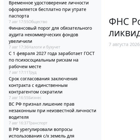
Временное удостоверение личности
оформляется бесплатно при утрате
паспорта
ФНС Ро
7 авг 17:55
Общество
Финансовый порог для обязательного
ликви
аудита некоммерческих фондов
увеличили
7 августа 2026
7 авг 17:36
Налоги и бухучет
С 1 февраля 2027 года заработает ГОСТ
по психосоциальным рискам на
рабочем месте
7 авг 17:11
Труд
Срок согласования заключения
контракта с единственным
контрагентом сократили
7 авг 16:55
Бизнес
ВС РФ признал лишение прав
незаконным при неизвестной личности
водителя
7 авг 16:37
Транспорт
В РФ урегулировали вопросы
использования с/х земель для