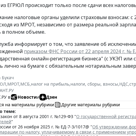
из ЕГРЮЛ происходит только после сдачи всех налогов
ание налоговые органы уделили страховым взносам: с 
сходя из МРОТ, независимо от размера реальной зарпла
 в полном объеме.
лужба информирует о том, что заявление об исключени
ержденной
приказом ФНС России от 22 апреля 2024 г. № 
ударственная онлайн-регистрация бизнеса" (с УКЭП или 
ь лично на бумаге с обязательным нотариальным заве
 Букач
РЮЛ
,
МРОТ
,
МСБ
,
налог на прибыль
,
налоги, сборы, взносы
,
НДС
,
ст
АНТ.РУ
.РУ в
Новости
и
Дзен
ся на материалы рубрики
Другие материалы рубрики
о теме:
акон от 8 августа 2001 г. №129-ФЗ "
О государственной регист
телей
"
ссии от 26 ноября 2025 г. № ЕД-7-3/1017@ "
Об утверждении фор
кларации по налогу, уплачиваемому в связи с применением уп