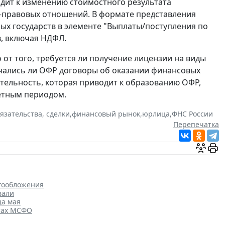
одит к изменению стоимостного результата
о-правовых отношений. В формате представления
ых государств в элементе "Выплаты/поступления по
в, включая НДФЛ.
т того, требуется ли получение лицензии на виды
ючались ли ОФР договоры об оказании финансовых
ятельность, которая приводит к образованию ОФР,
четным периодом.
язательства, сделки
,
финансовый рынок
,
юрлица
,
ФНС России
Перепечатка
гообложения
вали
ца мая
ртах МСФО