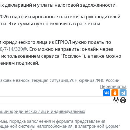
ых деклараций и уплаты налоговой задолженности.
2026 года фиксированные платежи за руководителей
ты. Эти суммы нужно включить в расчеты и
и юридического лица из ЕГРЮЛ нужно подать по
ЕД-7-14/329@
. Его можно направить: онлайн через
с использованием сервиса "Госключ"), а также можно
рением подписей.
раховые взносы
,
текущая ситуация
,
УСН
,
юрлица
,
ФНС России
Перепечатка
рации юридических лиц и индивидуальных
мы, порядка заполнения и формата представления
рощенной системы налогообложения, в электронной форме
"