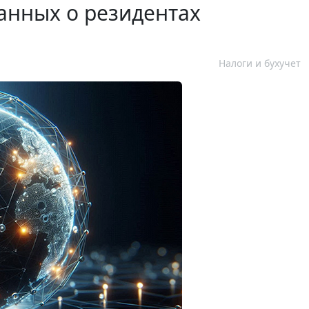
нных о резидентах
Налоги и бухучет