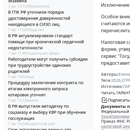
экзамена
Исключение 
7 авг 12:15
Образование
В ГПК РФ уточнили порядок
Особое вним
удостоверения доверенностей
считаются и
находящихся в СИЗО лиц
перечислить
7 авг 11:56
Общество
В РФ актуализировали стандарт
Налоговая с
помощи при хронической сердечной
недостаточности
форме, утв
7 авг 11:40
Социальная сфера
сервис "Гос
Работодатели могут получить субсидии
предоставит
при трудоустройстве одиноких
родителей
Авторы:
Елена
7 авг 10:54
Труд
Теги:
2026
,
ЕГ
Процедуру заключения контракта по
Источник:
ГАР
итогам электронного запроса
Читать ГАРАНТ
котировок уточнят
Подписать
7 авг 10:32
Бизнес
В РФ выпустили методичку по
Документы п
Федеральный з
соцзаказу и выбору КВР при обучении
предпринима
госслужащих
Приказ ФНС Ро
7 авг 10:04
Бюджетный учет
налоговой де
Срок актуализации данных для