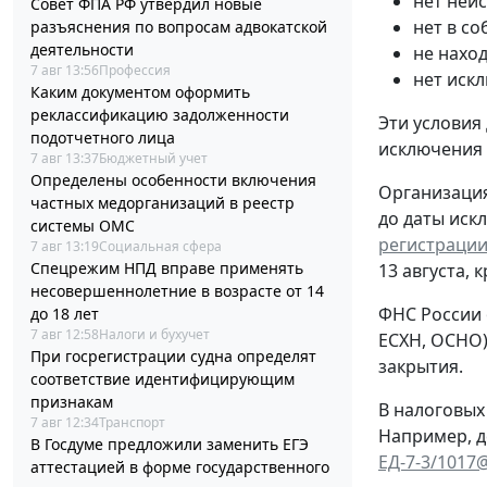
нет неи
Совет ФПА РФ утвердил новые
нет в с
разъяснения по вопросам адвокатской
деятельности
не нахо
7 авг 13:56
Профессия
нет иск
Каким документом оформить
реклассификацию задолженности
Эти условия
подотчетного лица
исключения
7 авг 13:37
Бюджетный учет
Определены особенности включения
Организация
частных медорганизаций в реестр
до даты иск
системы ОМС
регистрации
7 авг 13:19
Социальная сфера
Спецрежим НПД вправе применять
13 августа, 
несовершеннолетние в возрасте от 14
ФНС России 
до 18 лет
7 авг 12:58
Налоги и бухучет
ЕСХН, ОСНО)
При госрегистрации судна определят
закрытия.
соответствие идентифицирующим
признакам
В налоговых
7 авг 12:34
Транспорт
Например, д
В Госдуме предложили заменить ЕГЭ
ЕД-7-3/1017
аттестацией в форме государственного