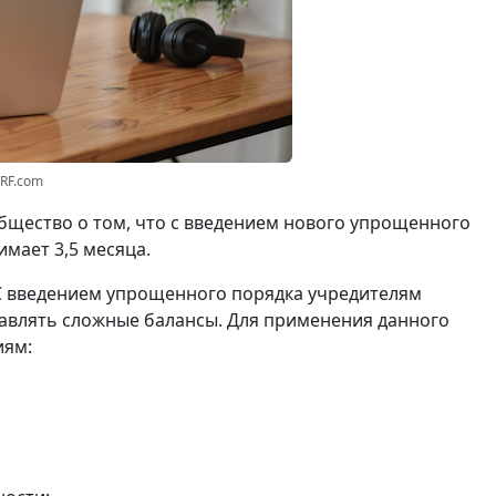
3RF.com
щество о том, что с введением нового упрощенного
мает 3,5 месяца.
С введением упрощенного порядка учредителям
авлять сложные балансы. Для применения данного
иям: