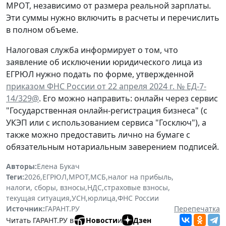
МРОТ, независимо от размера реальной зарплаты.
Эти суммы нужно включить в расчеты и перечислить
в полном объеме.
Налоговая служба информирует о том, что
заявление об исключении юридического лица из
ЕГРЮЛ нужно подать по форме, утвержденной
приказом ФНС России от 22 апреля 2024 г. № ЕД-7-
14/329@
. Его можно направить: онлайн через сервис
"Государственная онлайн-регистрация бизнеса" (с
УКЭП или с использованием сервиса "Госключ"), а
также можно предоставить лично на бумаге с
обязательным нотариальным заверением подписей.
Авторы:
Елена Букач
Теги:
2026
,
ЕГРЮЛ
,
МРОТ
,
МСБ
,
налог на прибыль
,
налоги, сборы, взносы
,
НДС
,
страховые взносы
,
текущая ситуация
,
УСН
,
юрлица
,
ФНС России
Источник:
ГАРАНТ.РУ
Перепечатка
Читать ГАРАНТ.РУ в
Новости
и
Дзен