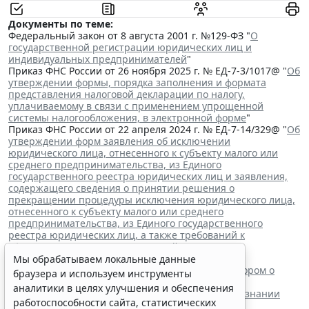
Документы по теме:
Федеральный закон от 8 августа 2001 г. №129-ФЗ "
О
государственной регистрации юридических лиц и
индивидуальных предпринимателей
"
Приказ ФНС России от 26 ноября 2025 г. № ЕД-7-3/1017@ "
Об
утверждении формы, порядка заполнения и формата
представления налоговой декларации по налогу,
уплачиваемому в связи с применением упрощенной
системы налогообложения, в электронной форме
"
Приказ ФНС России от 22 апреля 2024 г. № ЕД-7-14/329@ "
Об
утверждении форм заявления об исключении
юридического лица, отнесенного к субъекту малого или
среднего предпринимательства, из Единого
государственного реестра юридических лиц и заявления,
содержащего сведения о принятии решения о
прекращении процедуры исключения юридического лица,
отнесенного к субъекту малого или среднего
предпринимательства, из Единого государственного
реестра юридических лиц, а также требований к
оформлению указанных заявлений
"
Читайте также:
Мы обрабатываем локальные данные
ВС РФ поддержал заявителя в споре с регистратором о
браузера и используем инструменты
внесении записи в ЕГРЮЛ
аналитики в целях улучшения и обеспечения
Суд обязал заключить трудовой договор при признании
работоспособности сайта, статистических
отказа в приеме незаконным