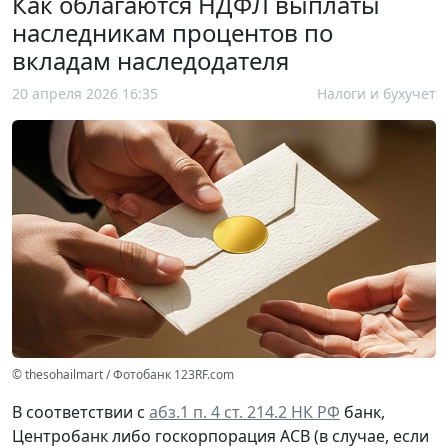
Как облагаются НДФЛ выплаты
наследникам процентов по
вкладам наследодателя
20 апреля 2026 16:35
Налоги и бухучет
© thesohailmart / Фотобанк 123RF.com
В соответствии с
абз.1 п. 4 ст. 214.2 НК РФ
банк,
Центробанк либо госкорпорация АСВ (в случае, если