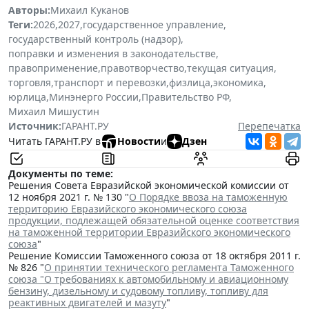
Авторы:
Михаил Куканов
Теги:
2026
,
2027
,
государственное управление
,
государственный контроль (надзор)
,
поправки и изменения в законодательстве
,
правоприменение
,
правотворчество
,
текущая ситуация
,
торговля
,
транспорт и перевозки
,
физлица
,
экономика
,
юрлица
,
Минэнерго России
,
Правительство РФ
,
Михаил Мишустин
Источник:
ГАРАНТ.РУ
Перепечатка
Читать ГАРАНТ.РУ в
Новости
и
Дзен
Документы по теме:
Решения Совета Евразийской экономической комиссии от
12 ноября 2021 г. № 130 "
О Порядке ввоза на таможенную
территорию Евразийского экономического союза
продукции, подлежащей обязательной оценке соответствия
на таможенной территории Евразийского экономического
союза
"
Решение Комиссии Таможенного союза от 18 октября 2011 г.
№ 826 "
О принятии технического регламента Таможенного
союза "О требованиях к автомобильному и авиационному
бензину, дизельному и судовому топливу, топливу для
реактивных двигателей и мазуту
"