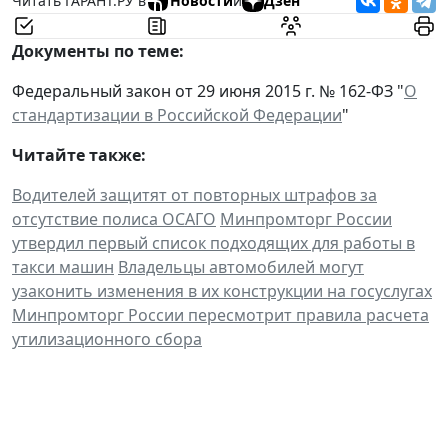
Читать ГАРАНТ.РУ в
Новости
и
Дзен
Документы по теме:
Федеральный закон от 29 июня 2015 г. № 162-ФЗ "
О
стандартизации в Российской Федерации
"
Читайте также:
Водителей защитят от повторных штрафов за
отсутствие полиса ОСАГО
Минпромторг России
утвердил первый список подходящих для работы в
такси машин
Владельцы автомобилей могут
узаконить изменения в их конструкции на госуслугах
Минпромторг России пересмотрит правила расчета
утилизационного сбора