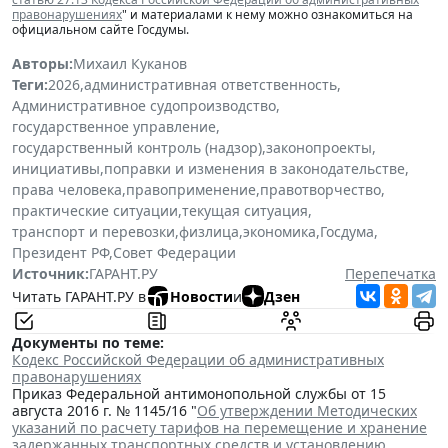
правонарушениях
" и материалами к нему можно ознакомиться на
официальном сайте Госдумы.
Авторы:
Михаил Куканов
Теги:
2026
,
административная ответственность
,
Административное судопроизводство
,
государственное управление
,
государственный контроль (надзор)
,
законопроекты
,
инициативы
,
поправки и изменения в законодательстве
,
права человека
,
правоприменение
,
правотворчество
,
практические ситуации
,
текущая ситуация
,
транспорт и перевозки
,
физлица
,
экономика
,
Госдума
,
Президент РФ
,
Совет Федерации
Источник:
ГАРАНТ.РУ
Перепечатка
Читать ГАРАНТ.РУ в
Новости
и
Дзен
Документы по теме:
Кодекс Российской Федерации об административных
правонарушениях
Приказ Федеральной антимонопольной службы от 15
августа 2016 г. № 1145/16 "
Об утверждении Методических
указаний по расчету тарифов на перемещение и хранение
задержанных транспортных средств и установлению