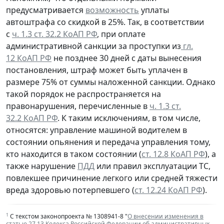
предусматривается
возможность
уплаты
автоштрафа со скидкой в 25%. Так, в соответствии
с
ч. 1.3 ст. 32.2 КоАП РФ
, при оплате
административной санкции за проступки из
гл.
12 КоАП РФ
не позднее 30 дней с даты вынесения
постановления, штраф может быть уплачен в
размере 75% от суммы наложенной санкции. Однако
такой порядок не распространяется на
правонарушения, перечисленные в
ч. 1.3 ст.
32.2 КоАП РФ
. К таким исключениям, в том числе,
относятся: управление машиной водителем в
состоянии опьянения и передача управления тому,
кто находится в таком состоянии (
ст. 12.8 КоАП РФ
), а
также нарушение
ПДД
или правил эксплуатации ТС,
повлекшее причинение легкого или средней тяжести
вреда здоровью потерпевшего (
ст. 12.24 КоАП РФ
).
1
С текстом законопроекта № 1308941-8 "
О внесении изменения в
статью 27.13 Кодекса Российской Федерации об административных