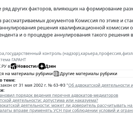
е ряд других факторов, влияющих на формирование раз
з рассматриваемых документов Комиссия по этике и ст
аннулирования решения квалификационной комиссии о 
ендента и о процедуре аннулирования такого решения в
ра
,
государственный контроль (надзор)
,
карьера
,
профессия
,
физл
стема ГАРАНТ
.РУ в
Новости
и
Дзен
ся на материалы рубрики
Другие материалы рубрики
о теме:
акон от 31 мая 2002 г. № 63-ФЗ "
Об адвокатской деятельности 
е:
тановил порядок ведения перечня адвокатов-медиаторов
тской деятельности: допустима или наказуема?
вокатской деятельности: может ли доверитель рассчитывать н
палаты вправе применять УСН при соблюдении условий и огра