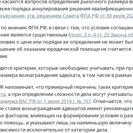
 касаются вопросов определения рыночного размера в
акже порядка аннулирования решения квалификационно
зъяснения, утв. решением Совета ФПА РФ от 30 июля 202
, по мнению ФПА РФ, в связи с тем, что условие согла
ния является существенным (
подп. 3 п. 4 ст. 25 Закона
словию о цене или порядке ее определения не может б
ашение об оказании юридической помощи не считается 
вие.
дятся критерии, которые необходимо учитывать при п
азмера вознаграждения адвоката, в том числе в рамках
Ф напоминает, что примерный перечень таких критери
ата
, а при определении сложности дела могут учитыват
идиума ВАС РФ от 1 июля 2014 г. № 167
. Отмечается, чт
 ставки вознаграждения адвокатов имеют рекомендат
х факторов, влияющих на формирование условия о раз
ю помощь, и указывают лишь на наименьшую величину 
висимости исключительно от категории дела.