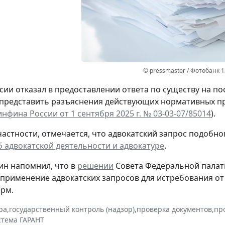
© pressmaster / Фотобанк 
ии отказал в предоставлении ответа по существу на п
представить разъяснения действующих нормативных пр
нфина России от 1 сентября 2025 г. № 03-03-07/85014
).
 частности, отмечается, что адвокатский запрос подобн
об адвокатской деятельности и адвокатуре
.
н напомнил, что в
решении
Совета Федеральной палаты 
 применение адвокатских запросов для истребования от
рм.
ра
,
государственный контроль (надзор)
,
проверка документов
,
пр
стема ГАРАНТ