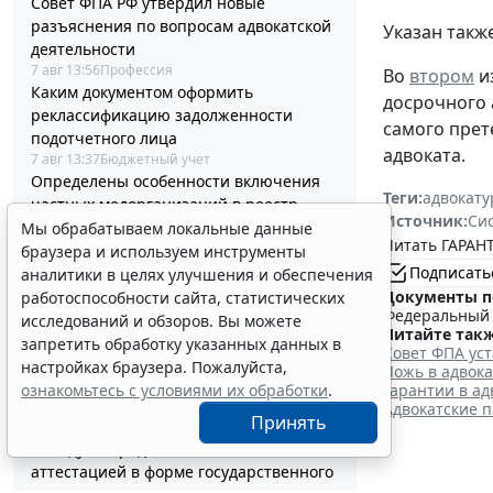
Совет ФПА РФ утвердил новые
разъяснения по вопросам адвокатской
Указан такж
деятельности
7 авг 13:56
Профессия
Во
втором
и
Каким документом оформить
досрочного 
реклассификацию задолженности
самого прет
подотчетного лица
адвоката.
7 авг 13:37
Бюджетный учет
Определены особенности включения
Теги:
адвокату
частных медорганизаций в реестр
Источник:
Си
системы ОМС
Мы обрабатываем локальные данные
Читать ГАРАНТ
7 авг 13:19
Социальная сфера
браузера и используем инструменты
Спецрежим НПД вправе применять
Подписать
аналитики в целях улучшения и обеспечения
несовершеннолетние в возрасте от 14
Документы п
работоспособности сайта, статистических
Федеральный з
до 18 лет
исследований и обзоров. Вы можете
Читайте такж
7 авг 12:58
Налоги и бухучет
запретить обработку указанных данных в
Совет ФПА ус
При госрегистрации судна определят
настройках браузера. Пожалуйста,
Ложь в адвока
соответствие идентифицирующим
Гарантии в ад
ознакомьтесь с условиями их обработки
.
признакам
Адвокатские 
Принять
7 авг 12:34
Транспорт
В Госдуме предложили заменить ЕГЭ
аттестацией в форме государственного