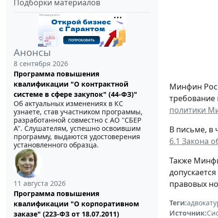
Подборки материалов
Анонсы
8 сентября 2026
Программа повышения
квалификации "О контрактной
Минфин Росс
системе в сфере закупок" (44-ФЗ)"
требование 
Об актуальных изменениях в КС
политики Ми
узнаете, став участником программы,
разработанной совместно с АО ''СБЕР
А". Слушателям, успешно освоившим
В письме, в
программу, выдаются удостоверения
6.1 Закона 
установленного образца.
Также Минфи
допускается
11 августа 2026
правовых но
Программа повышения
Теги:
адвокату
квалификации "О корпоративном
Источник:
Си
заказе" (223-ФЗ от 18.07.2011)