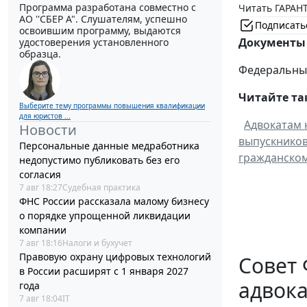
Программа разработана совместно с
Читать ГАРАНТ
АО ''СБЕР А". Слушателям, успешно
Подписать
освоившим программу, выдаются
Документы 
удостоверения установленного
образца.
Федеральный 
Читайте та
Выберите тему программы повышения квалификации
для юристов ...
Адвокатам 
Новости
выпускников
Персональные данные медработника
гражданском
недопустимо публиковать без его
согласия
7 авг 18:27
Судебная практика
ФНС России рассказала малому бизнесу
о порядке упрощенной ликвидации
компании
7 авг 18:16
Налоги и бухучет
Правовую охрану цифровых технологий
Совет 
в России расширят с 1 января 2027
адвока
года
7 авг 18:04
IT