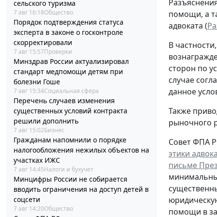
Разъяснения
сельского туризма
7 авг 16:18
Общество
помощи, а т
Порядок подтверждения статуса
адвоката (
Ра
эксперта в законе о госконтроле
скорректировали
В частности
7 авг 15:57
Проверки
вознагражде
Минздрав России актуализировал
сторон по у
стандарт медпомощи детям при
случае согл
болезни Гоше
данное усло
7 авг 15:34
Социальная сфера
Перечень случаев изменения
Также приво
существенных условий контракта
решили дополнить
рыночного р
7 авг 15:02
Бизнес
Гражданам напомнили о порядке
Совет ФПА Р
налогообложения нежилых объектов на
этики адвок
участках ИЖС
письме През
7 авг 14:45
Налоги и бухучет
минимальные
Минцифры России не собирается
существенны
вводить ограничения на доступ детей в
соцсети
юридическу
7 авг 14:20
Общество
помощи в за