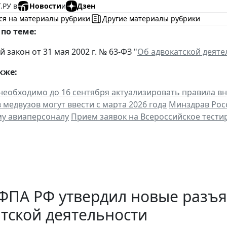
.РУ в
Новости
и
Дзен
ся на материалы рубрики
Другие материалы рубрики
по теме:
закон от 31 мая 2002 г. № 63-ФЗ "
Об адвокатской деяте
кже:
необходимо до 16 сентября актуализировать правила в
 медвузов могут ввести с марта 2026 года
Минздрав Рос
у авиаперсоналу
Прием заявок на Всероссийское тестир
ФПА РФ утвердил новые разъ
тской деятельности