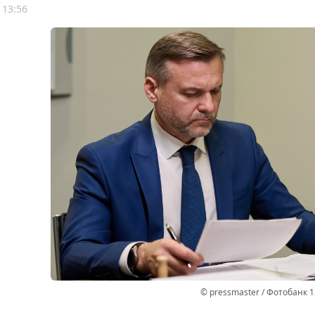
 13:56
© pressmaster / Фотобанк 