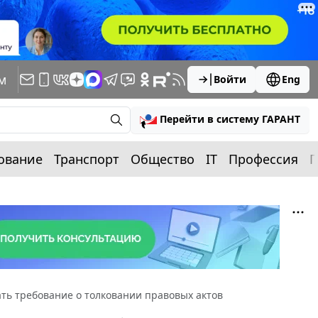
м
Войти
Eng
Перейти в систему ГАРАНТ
ование
Транспорт
Общество
IT
Профессия
П
ть требование о толковании правовых актов