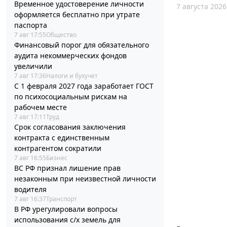
Временное удостоверение личности
7 августа 2026
оформляется бесплатно при утрате
паспорта
7 авг 17:55
Общество
Финансовый порог для обязательного
аудита некоммерческих фондов
увеличили
7 авг 17:36
Налоги и бухучет
С 1 февраля 2027 года заработает ГОСТ
по психосоциальным рискам на
рабочем месте
7 авг 17:11
Труд
Срок согласования заключения
контракта с единственным
контрагентом сократили
7 авг 16:55
Бизнес
ВС РФ признал лишение прав
незаконным при неизвестной личности
водителя
7 авг 16:37
Транспорт
В РФ урегулировали вопросы
использования с/х земель для