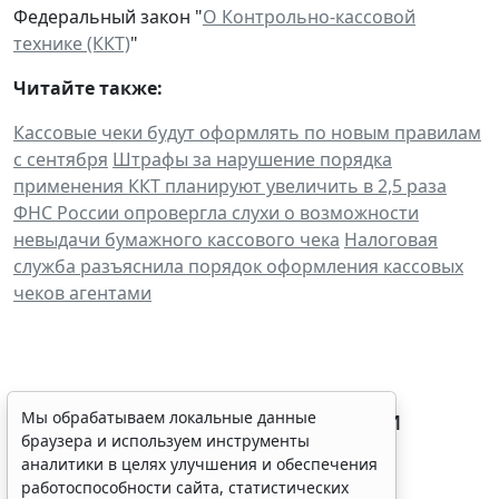
Федеральный закон "
О Контрольно-кассовой
технике (ККТ)
"
Читайте также:
Кассовые чеки будут оформлять по новым правилам
с сентября
Штрафы за нарушение порядка
применения ККТ планируют увеличить в 2,5 раза
ФНС России опровергла слухи о возможности
невыдачи бумажного кассового чека
Налоговая
служба разъяснила порядок оформления кассовых
чеков агентами
Процедуру приостановки или
Мы обрабатываем локальные данные
браузера и используем инструменты
запрета реализации опасной
аналитики в целях улучшения и обеспечения
продукции оптимизируют
работоспособности сайта, статистических