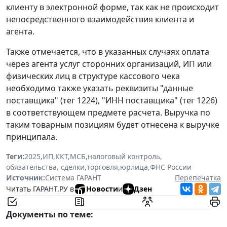
клиенту в электронной форме, так как не происходит
непосредственного взаимодействия клиента и
агента.
Также отмечается, что в указанных случаях оплата
через агента услуг сторонних организаций, ИП или
физических лиц в структуре кассового чека
необходимо также указать реквизиты "данные
поставщика" (тег 1224), "ИНН поставщика" (тег 1226)
в соответствующем предмете расчета. Выручка по
таким товарным позициям будет отнесена к выручке
принципала.
Теги:
2025
,
ИП
,
ККТ
,
МСБ
,
налоговый контроль
,
обязательства, сделки
,
торговля
,
юрлица
,
ФНС России
Источник:
Система ГАРАНТ
Перепечатка
Читать ГАРАНТ.РУ в
Новости
и
Дзен
Документы по теме: