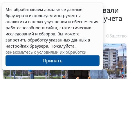
Депутаты Госдумы инициировали
Мы обрабатываем локальные данные
браузера и используем инструменты
ужесточение миграционного учета
аналитики в целях улучшения и обеспечения
в регионах
работоспособности сайта, статистических
исследований и обзоров. Вы можете
6 августа 2026 17:20
Общество
запретить обработку указанных данных в
настройках браузера. Пожалуйста,
ознакомьтесь с условиями их обработки
.
Принять
© haritonoff / Фотобанк 123RF.com
Группа законодателей во главе с
Леонидом