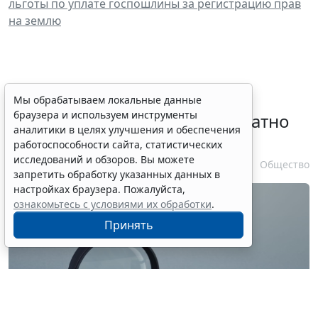
льготы по уплате госпошлины за регистрацию прав
на землю
Временное удостоверение
Мы обрабатываем локальные данные
браузера и используем инструменты
личности оформляется бесплатно
аналитики в целях улучшения и обеспечения
при утрате паспорта
работоспособности сайта, статистических
исследований и обзоров. Вы можете
7 августа 2026 17:55
Общество
запретить обработку указанных данных в
настройках браузера. Пожалуйста,
ознакомьтесь с условиями их обработки
.
Принять