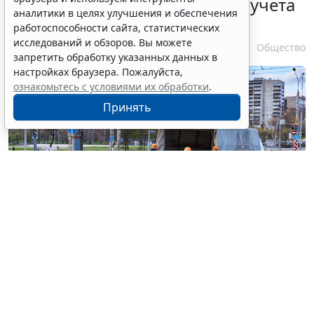
ужесточение миграционного учета
аналитики в целях улучшения и обеспечения
в регионах
работоспособности сайта, статистических
исследований и обзоров. Вы можете
6 августа 2026 17:20
Общество
запретить обработку указанных данных в
настройках браузера. Пожалуйста,
ознакомьтесь с условиями их обработки
.
Принять
© haritonoff / Фотобанк 123RF.com
Группа законодателей во главе с
Леонидом
Слуцким
внесла на рассмотрение нижней палаты
парламента законопроект об ужесточении правил