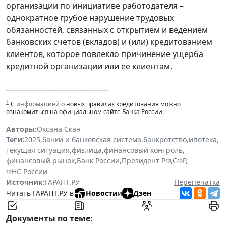
организации по инициативе работодателя –
однократное грубое нарушение трудовых
обязанностей, связанных с открытием и ведением
банковских счетов (вкладов) и (или) кредитованием
клиентов, которое повлекло причинение ущерба
кредитной организации или ее клиентам.
_____________________________
1
С
информацией
о новых правилах кредитования можно
ознакомиться на официальном сайте Банка России.
Авторы:
Оксана Скан
Теги:
2025
,
банки и банковская система
,
банкротство
,
ипотека
,
текущая ситуация
,
физлица
,
финансовый контроль
,
финансовый рынок
,
Банк России
,
Президент РФ
,
СФР
,
ФНС России
Источник:
ГАРАНТ.РУ
Перепечатка
Читать ГАРАНТ.РУ в
Новости
и
Дзен
Документы по теме: