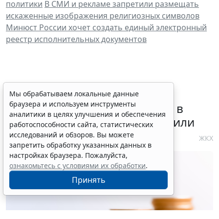
политики
В СМИ и рекламе запретили размещать
искаженные изображения религиозных символов
Минюст России хочет создать единый электронный
реестр исполнительных документов
Требования к контролю
Мы обрабатываем локальные данные
браузера и используем инструменты
реализации инвестпрограмм в
аналитики в целях улучшения и обеспечения
сфере теплоснабжения уточнили
работоспособности сайта, статистических
исследований и обзоров. Вы можете
4 августа 2026 10:58
ЖКХ
запретить обработку указанных данных в
настройках браузера. Пожалуйста,
ознакомьтесь с условиями их обработки
.
Принять