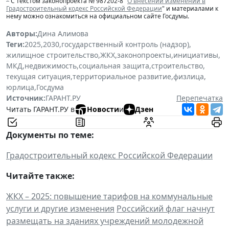
С текстом законопроекта № 987202-8 "
О внесении изменений в
Градостроительный кодекс Российской Федерации
" и материалами к
нему можно ознакомиться на официальном сайте Госдумы.
Авторы:
Дина Алимова
Теги:
2025
,
2030
,
государственный контроль (надзор)
,
жилищное строительство
,
ЖКХ
,
законопроекты
,
инициативы
,
МКД
,
недвижимость
,
социальная защита
,
строительство
,
текущая ситуация
,
территориальное развитие
,
физлица
,
юрлица
,
Госдума
Источник:
ГАРАНТ.РУ
Перепечатка
Читать ГАРАНТ.РУ в
Новости
и
Дзен
Документы по теме:
Градостроительный кодекс Российской Федерации
Читайте также:
ЖКХ – 2025: повышение тарифов на коммунальные
услуги и другие изменения
Российский флаг начнут
размещать на зданиях учреждений молодежной