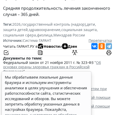
Средняя продолжительность лечения законченного
случая – 365 дней.
Теги:
2026
,
государственный контроль (надзор)
,
дети
,
защита детей
,
здравоохранение
,
социальная защита
,
социальная сфера
,
физлица
,
Минздрав России
Источник:
Система ГАРАНТ
Перепечатка
Читать ГАРАНТ.РУ в
Новости
и
Дзен
Документы по теме:
Федеральный закон от 21 ноября 2011 г. № 323-ФЗ "
Об
основах охраны здоровья граждан в Российской
Федерации
"
Читайте также:
Мы обрабатываем локальные данные
В РФ утвердили стандарт медпомощи детям при
браузера и используем инструменты
наследственной тирозинемии 1 типа
аналитики в целях улучшения и обеспечения
Вступил в силу стандарт медицинской помощи детям при
иммунной тромбоцитопении
работоспособности сайта, статистических
Минздрав России выпустил стандарт медицинской помощи
исследований и обзоров. Вы можете
детям при туберкулезе
запретить обработку указанных данных в
Минздрав России утвердил стандарт медицинской помощи
настройках браузера. Пожалуйста,
детям с анемией при ХБП
ознакомьтесь с условиями их обработки
.