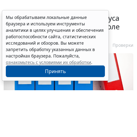
Порядок подтверждения статуса
Мы обрабатываем локальные данные
браузера и используем инструменты
эксперта в законе о госконтроле
аналитики в целях улучшения и обеспечения
скорректировали
работоспособности сайта, статистических
исследований и обзоров. Вы можете
7 августа 2026 15:57
Проверки
запретить обработку указанных данных в
настройках браузера. Пожалуйста,
ознакомьтесь с условиями их обработки
.
Принять
© ginasanders / Фотобанк 123RF.com