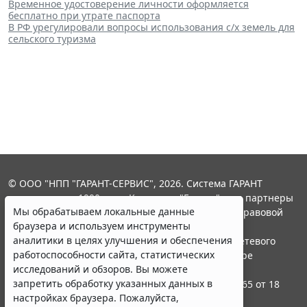
Временное удостоверение личности оформляется
бесплатно при утрате паспорта
В РФ урегулировали вопросы использования с/х земель для
сельского туризма
© ООО "НПП "ГАРАНТ-СЕРВИС", 2026. Система ГАРАНТ
выпускается с 1990 года. Компания "Гарант" и ее партнеры
Мы обрабатываем локальные данные
являются участниками Российской ассоциации правовой
браузера и используем инструменты
информации ГАРАНТ.
аналитики в целях улучшения и обеспечения
Портал ГАРАНТ.РУ зарегистрирован в качестве сетевого
работоспособности сайта, статистических
издания Федеральной службой по надзору в сфере
исследований и обзоров. Вы можете
связи,информационных технологий и массовых
запретить обработку указанных данных в
коммуникаций (Роскомнадзором), Эл № ФС77-58365 от 18
настройках браузера. Пожалуйста,
июня 2014 года.