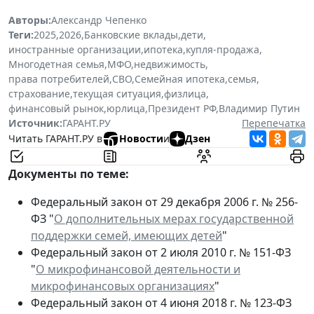
Авторы:
Александр Чепенко
Теги:
2025
,
2026
,
Банковские вклады
,
дети
,
иностранные организации
,
ипотека
,
купля-продажа
,
Многодетная семья
,
МФО
,
недвижимость
,
права потребителей
,
СВО
,
Семейная ипотека
,
семья
,
страхование
,
текущая ситуация
,
физлица
,
финансовый рынок
,
юрлица
,
Президент РФ
,
Владимир Путин
Источник:
ГАРАНТ.РУ
Перепечатка
Читать ГАРАНТ.РУ в
Новости
и
Дзен
Документы по теме:
Федеральный закон от 29 декабря 2006 г. № 256-
ФЗ "
О дополнительных мерах государственной
поддержки семей, имеющих детей
"
Федеральный закон от 2 июля 2010 г. № 151-ФЗ
"
О микрофинансовой деятельности и
микрофинансовых организациях
"
Федеральный закон от 4 июня 2018 г. № 123-ФЗ