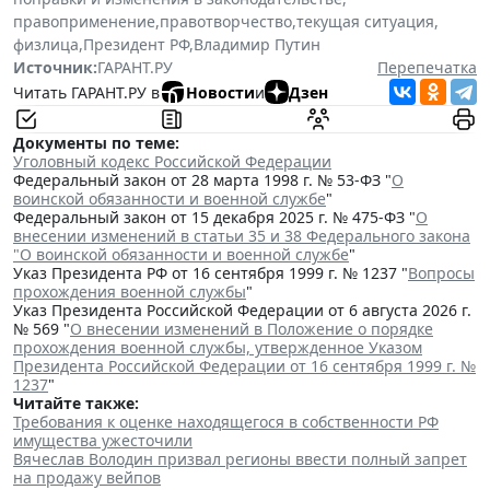
правоприменение
,
правотворчество
,
текущая ситуация
,
физлица
,
Президент РФ
,
Владимир Путин
Источник:
ГАРАНТ.РУ
Перепечатка
Читать ГАРАНТ.РУ в
Новости
и
Дзен
Документы по теме:
Уголовный кодекс Российской Федерации
Федеральный закон от 28 марта 1998 г. № 53-ФЗ "
О
воинской обязанности и военной службе
"
Федеральный закон от 15 декабря 2025 г. № 475-ФЗ "
О
внесении изменений в статьи 35 и 38 Федерального закона
"О воинской обязанности и военной службе
"
Указ Президента РФ от 16 сентября 1999 г. № 1237 "
Вопросы
прохождения военной службы
"
Указ Президента Российской Федерации от 6 августа 2026 г.
№ 569 "
О внесении изменений в Положение о порядке
прохождения военной службы, утвержденное Указом
Президента Российской Федерации от 16 сентября 1999 г. №
1237
"
Читайте также:
Требования к оценке находящегося в собственности РФ
имущества ужесточили
Вячеслав Володин призвал регионы ввести полный запрет
на продажу вейпов