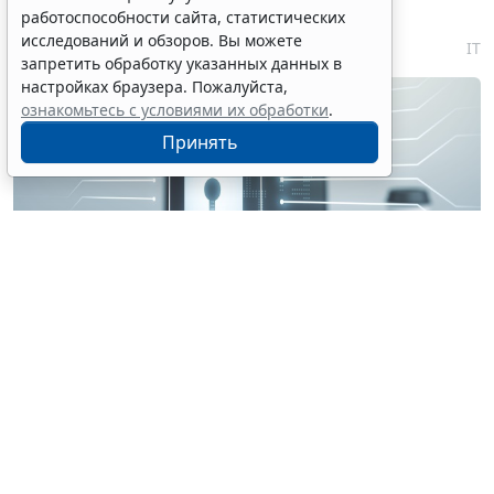
января 2027 года
работоспособности сайта, статистических
исследований и обзоров. Вы можете
7 августа 2026 18:04
IT
запретить обработку указанных данных в
настройках браузера. Пожалуйста,
ознакомьтесь с условиями их обработки
.
Принять
© perfectpixelshunter / Фотобанк 123RF.com
В качестве изобретения будет охраняться в т. ч.
техническое решение, которое реализуется
посредством устройства (системы устройств),
способного осуществлять автоматизированную