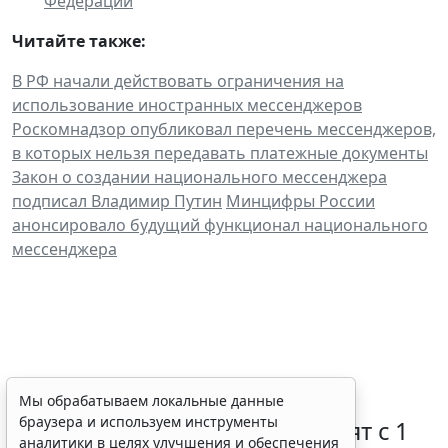
Федерации
"
Читайте также:
В РФ начали действовать ограничения на
использование иностранных мессенджеров
Роскомнадзор опубликовал перечень мессенджеров,
в которых нельзя передавать платежные документы
Закон о создании национального мессенджера
подписал Владимир Путин
Минцифры России
анонсировало будущий функционал национального
мессенджера
Правовую охрану цифровых
Мы обрабатываем локальные данные
браузера и используем инструменты
технологий в России расширят с 1
аналитики в целях улучшения и обеспечения