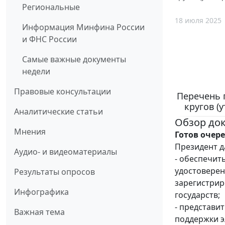
Региональные
18 июля 2025
Информация Минфина России
и ФНС России
Самые важные документы
недели
Правовые консультации
Перечень 
кругов (
Аналитические статьи
Обзор до
Мнения
Готов очер
Президент д
Аудио- и видеоматериалы
- обеспечит
удостоверен
Результаты опросов
зарегистрир
Инфографика
государств;
- представи
Важная тема
поддержки э