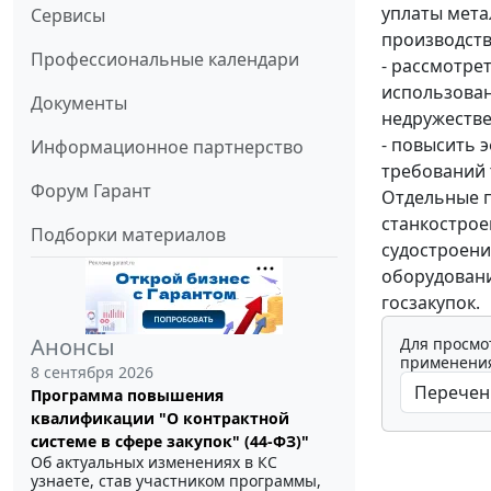
уплаты мета
Сервисы
производств
Профессиональные календари
- рассмотре
использован
Документы
недружестве
- повысить 
Информационное партнерство
требований 
Форум Гарант
Отдельные п
станкострое
Подборки материалов
судостроени
оборудовани
госзакупок.
Анонсы
Для просмо
применения
8 сентября 2026
Программа повышения
квалификации "О контрактной
системе в сфере закупок" (44-ФЗ)"
Об актуальных изменениях в КС
узнаете, став участником программы,