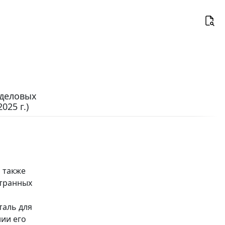
 деловых
025 г.)
 также
странных
таль для
ии его