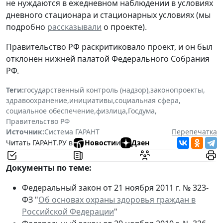
не нуждаются в ежедневном наблюдении в условиях
дневного стационара и стационарных условиях (мы
подробно
рассказывали
о проекте).
Правительство РФ раскритиковало проект, и он был
отклонен нижней палатой Федерального Собрания
РФ.
Теги:
государственный контроль (надзор)
,
законопроекты
,
здравоохранение
,
инициативы
,
социальная сфера
,
социальное обеспечение
,
физлица
,
Госдума
,
Правительство РФ
Источник:
Система ГАРАНТ
Перепечатка
Читать ГАРАНТ.РУ в
Новости
и
Дзен
Документы по теме:
Федеральный закон от 21 ноября 2011 г. № 323-
ФЗ "
Об основах охраны здоровья граждан в
Российской Федерации
"