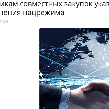
икам совместных закупок ука
нения нацрежима
17:54