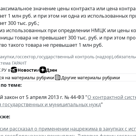
аксимальное значение цены контракта или цена контра
ет 1 млн руб. и при этом ни одна из использованных пр
т 300 тыс. руб.;
 из использованных при определении НМЦК или цены ко
иницы товара не превышает 300 тыс. руб. и при этом п
во такого товара не превышает 1 млн руб.
закупки
,
госсектор
,
государственный контроль (надзор)
,
обязатель
стема ГАРАНТ
.РУ в
Новости
и
Дзен
ся на материалы рубрики
Другие материалы рубрики
по теме:
закон от 5 апреля 2013 г. № 44-ФЗ "
О контрактной систе
 государственных и муниципальных нужд
"
кже:
ии рассказал о применении нацрежима в закупках с и