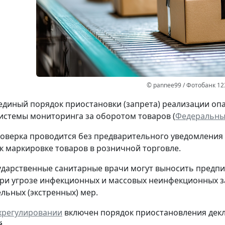
© pannee99 / Фотобанк 12
единый порядок приостановки (запрета) реализации оп
стемы мониторинга за оборотом товаров (
Федеральный
оверка проводится без предварительного уведомления
к маркировке товаров в розничной торговле.
ударственные санитарные врачи могут выносить предпи
ри угрозе инфекционных и массовых неинфекционных з
льных (экстренных) мер.
ехрегулировании
включен порядок приостановления декл
.