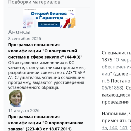
Подборки материалов
Анонсы
8 сентября 2026
Программа повышения
квалификации "О контрактной
Специалисты
системе в сфере закупок" (44-ФЗ)"
1875 "
О мера
Об актуальных изменениях в КС
обеспечения
узнаете, став участником программы,
разработанной совместно с АО ''СБЕР
лиц
" (далее
А". Слушателям, успешно освоившим
п. 5
Постанов
программу, выдаются удостоверения
установленного образца.
06/61858
). 
касающиеся 
проведения 
11 августа 2026
Напомним, 
Программа повышения
применяться
квалификации "О корпоративном
35
,
140
,
141
,
заказе" (223-ФЗ от 18.07.2011)