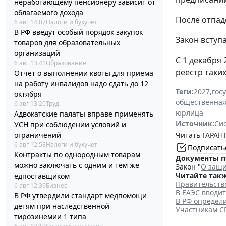
неработающему пенсионеру зависит от
облагаемого дохода
После отпад
6 авг 14:07
Налоги и бухучет
В РФ введут особый порядок закупок
Закон вступа
товаров для образовательных
организаций
С 1 декабря
6 авг 13:41
Образование
реестр таки
Отчет о выполнении квоты для приема
на работу инвалидов надо сдать до 12
Теги:
2027
,
гос
октября
общественная
6 авг 13:20
Труд
юрлица
Адвокатские палаты вправе применять
Источник:
Си
УСН при соблюдении условий и
Читать ГАРАНТ
ограничений
6 авг 12:58
Налоги и бухучет
Подписать
Контракты по однородным товарам
Документы п
можно заключать с одним и тем же
Закон "
О защи
Читайте такж
едпоставщиком
Правительств
6 авг 12:39
Бизнес
В ЕАЭС вводи
В РФ утвердили стандарт медпомощи
В РФ определ
детям при наследственной
Участникам С
тирозинемии 1 типа