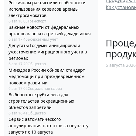
продукцию п
Россиянам разъяснили особенности
Как установ
использования сервисов аренды
электросамокатов
6 авг 18:03
Транспорт
Важные новости от федеральных
органов власти в третьей декаде июля
6 авг 17:46
Бюджетный учет
Процед
Депутаты Госдумы инициировали
проду
ужесточение миграционного учета в
регионах
6 авг 17:20
Общество
6 августа 2026
Минздрав России обновил стандарт
медпомощи при преждевременном
половом развитии
6 авг 17:02
Социальная сфера
Выборочные рубки леса для
строительства рекреационных
объектов запретили
6 авг 16:41
Общество
Сервис автоматического
аннулирования патентов за неуплату
запустят с 10 августа