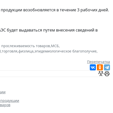
 продукции возобновляется в течение 3 рабочих дней.
ЕАЭС будет выдаваться путем внесения сведений в
и прослеживаемость товаров
,
МСБ
,
П
,
торговля
,
физлица
,
эпидемиологическое благополучие
,
Перепечатка
ции
 продукции
оваров