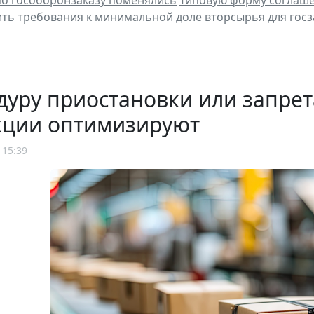
о гособоронзаказу поменялись
Типовую форму соглаше
ить требования к минимальной доле вторсырья для госз
уру приостановки или запрет
кции оптимизируют
 15:39