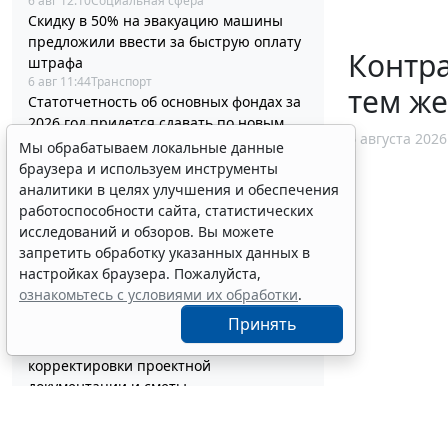
6 авг 12:10
Социальная сфера
Скидку в 50% на эвакуацию машины
предложили ввести за быструю оплату
Контр
штрафа
6 авг 11:44
Транспорт
тем ж
Статотчетность об основных фондах за
2026 год придется сдавать по новым
6 августа 2026
формам
Мы обрабатываем локальные данные
6 авг 11:19
Бюджетный учет
браузера и используем инструменты
Суд поддержал снижение работнику
аналитики в целях улучшения и обеспечения
премии к профессиональному
работоспособности сайта, статистических
празднику
исследований и обзоров. Вы можете
6 авг 10:58
Судебная практика
запретить обработку указанных данных в
Бензин экологических классов
настройках браузера. Пожалуйста,
Евро-2/3/4 разрешили продавать до 1
ознакомьтесь с условиями их обработки
.
июля 2027 года
Принять
6 авг 10:33
Транспорт
Минстрой России разъяснил порядок
корректировки проектной
документации и сметы
6 авг 10:04
Бизнес
Вступил в силу стандарт медицинской
помощи детям при иммунной