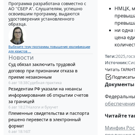
Программа разработана совместно с
НМЦК, м
АО ''СБЕР А". Слушателям, успешно
освоившим программу, выдаются
превыша
удостоверения установленного
превышае
образца.
ни одна
цена ед
количест
Выберите тему программы повышения квалификации
для юристов ...
Новости
Теги:
2025
,
гос
Источник:
Си
Суд обязал заключить трудовой
Читать ГАРАНТ
договор при признании отказа в
Подписать
приеме незаконным
6 авг 18:38
Судебная практика
Документы 
Резидентам РФ указали на нюансы
информирования об открытии счетов
Федеральный 
за границей
обеспечения
6 авг 18:27
Налоги и бухучет
Племенные свидетельства и паспорта
Читайте та
решено перевести в электронный
формат
Минфин Росс
6 авг 18:16
IT