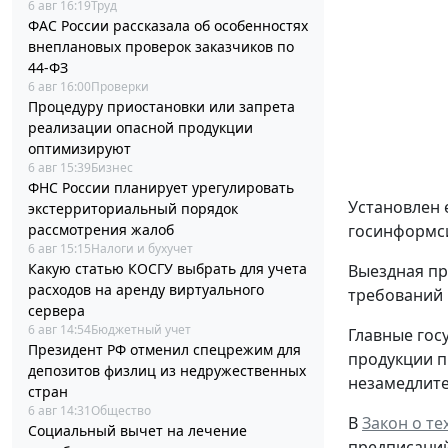
6 авг 16:19
Труд
ФАС России рассказала об особенностях
внеплановых проверок заказчиков по
44-ФЗ
6 авг 16:00
Проверки
Процедуру приостановки или запрета
реализации опасной продукции
оптимизируют
6 авг 15:39
Бизнес
ФНС России планирует урегулировать
Установлен 
экстерриториальный порядок
рассмотрения жалоб
госинформси
6 авг 15:15
Налоги и бухучет
Какую статью КОСГУ выбрать для учета
Выездная пр
расходов на аренду виртуального
требований 
сервера
6 авг 14:54
Бюджетный учет
Главные гос
Президент РФ отменил спецрежим для
продукции п
депозитов физлиц из недружественных
незамедлите
стран
6 авг 14:31
Общество
В
Закон о т
Социальный вычет на лечение
предписаний