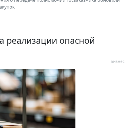
ния о передаче полномочий госзаказчика обновили
акупок
а реализации опасной
Бизнес