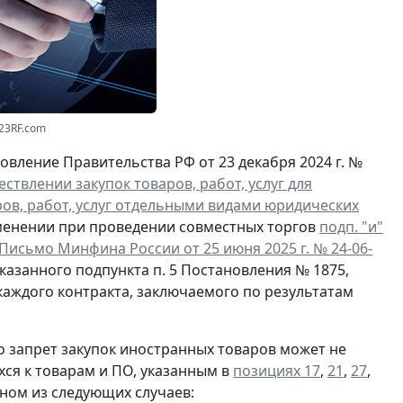
123RF.com
вление Правительства РФ от 23 декабря 2024 г. №
твлении закупок товаров, работ, услуг для
ов, работ, услуг отдельными видами юридических
именении при проведении совместных торгов
подп. "и"
Письмо Минфина России от 25 июня 2025 г. № 24-06-
казанного подпункта п. 5 Постановления № 1875,
ждого контракта, заключаемого по результатам
о запрет закупок иностранных товаров может не
хся к товарам и ПО, указанным в
позициях 17
,
21
,
27
,
ном из следующих случаев: