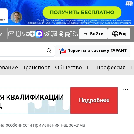
м
Войти
Eng
Перейти в систему ГАРАНТ
ование
Транспорт
Общество
IT
Профессия
П
и на особенности применения нацрежима