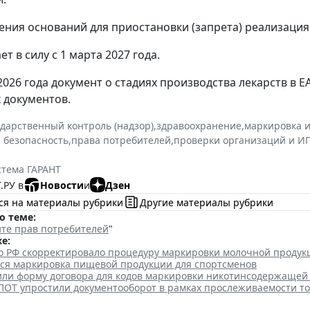
ения оснований для приостановки (запрета) реализация
ет в силу с 1 марта 2027 года.
 2026 года документ о стадиях производства лекарств в 
х документов.
ударственный контроль (надзор)
,
здравоохранение
,
маркировка 
 безопасность
,
права потребителей
,
проверки организаций и И
стема ГАРАНТ
.РУ в
Новости
и
Дзен
ся на материалы рубрики
Другие материалы рубрики
о теме:
те прав потребителей
"
е:
о РФ скорректировало процедуру маркировки молочной продук
тся маркировка пищевой продукции для спортсменов
или форму договора для кодов маркировки никотинсодержащей
ПОТ упростили документооборот в рамках прослеживаемости т