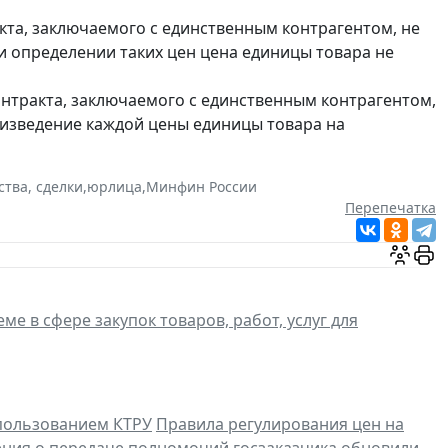
кта, заключаемого с единственным контрагентом, не
и определении таких цен цена единицы товара не
нтракта, заключаемого с единственным контрагентом,
роизведение каждой цены единицы товара на
ства, сделки
,
юрлица
,
Минфин России
Перепечатка
ме в сфере закупок товаров, работ, услуг для
спользованием КТРУ
Правила регулирования цен на