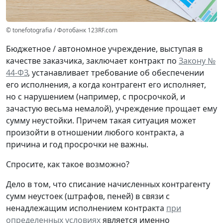
© tonefotografia / Фотобанк 123RF.com
Бюджетное / автономное учреждение, выступая в
качестве заказчика, заключает контракт по
Закону №
44-ФЗ
, устанавливает требование об обеспечении
его исполнения, а когда контрагент его исполняет,
но с нарушением (например, с просрочкой, и
зачастую весьма немалой), учреждение прощает ему
сумму неустойки. Причем такая ситуация может
произойти в отношении
любого контракта
, а
причина и год просрочки не важны
.
Спросите, как такое возможно?
Дело в том, что списание начисленных контрагенту
сумм неустоек (штрафов, пеней) в связи с
ненадлежащим исполнением контракта
при
определенных условиях
является именно