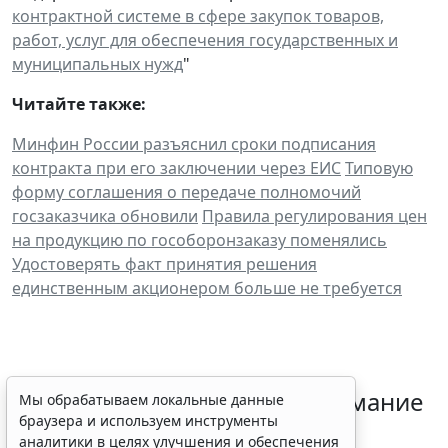
контрактной системе в сфере закупок товаров,
работ, услуг для обеспечения государственных и
муниципальных нужд
"
Читайте также:
Минфин России разъяснил сроки подписания
контракта при его заключении через ЕИС
Типовую
форму соглашения о передаче полномочий
госзаказчика обновили
Правила регулирования цен
на продукцию по гособоронзаказу поменялись
Удостоверять факт принятия решения
единственным акционером больше не требуется
Минфин России обратил внимание
Мы обрабатываем локальные данные
браузера и используем инструменты
на правила учета затрат и
аналитики в целях улучшения и обеспечения