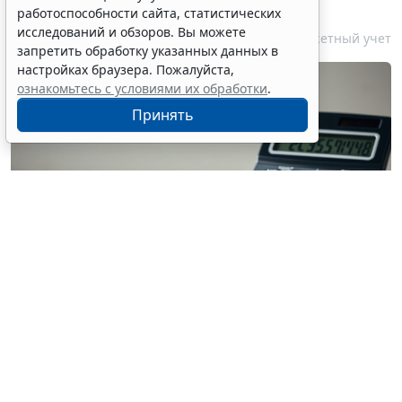
калькулирования по ГОЗ
работоспособности сайта, статистических
исследований и обзоров. Вы можете
10 августа 2026 16:26
Бюджетный учет
запретить обработку указанных данных в
настройках браузера. Пожалуйста,
ознакомьтесь с условиями их обработки
.
Принять
© haniak138 / Фотобанк 123RF.com
Минфин России сообщает, что с 1 января 2027
года
изменятся
правила ведения выполняющими
гособоронзаказ организациями раздельного учета
результатов финансово-хозяйственной