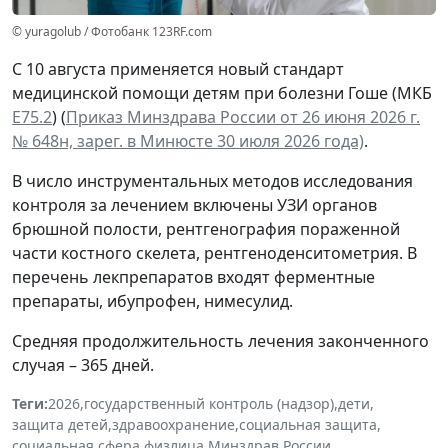
© yuragolub / Фотобанк 123RF.com
С 10 августа применяется новый стандарт
медицинской помощи детям при болезни Гоше (МКБ
Е75.2
) (
Приказ Минздрава России от 26 июня 2026 г.
№ 648н, зарег. в Минюсте 30 июля 2026 года)
.
В число инструментальных методов исследования
контроля за лечением включены УЗИ органов
брюшной полости, рентгенография пораженной
части костного скелета, рентгеноденситометрия. В
перечень лекпрепаратов входят ферментные
препараты, ибупрофен, нимесулид.
Средняя продолжительность лечения законченного
случая – 365 дней.
Теги:
2026
,
государственный контроль (надзор)
,
дети
,
защита детей
,
здравоохранение
,
социальная защита
,
социальная сфера
,
физлица
,
Минздрав России