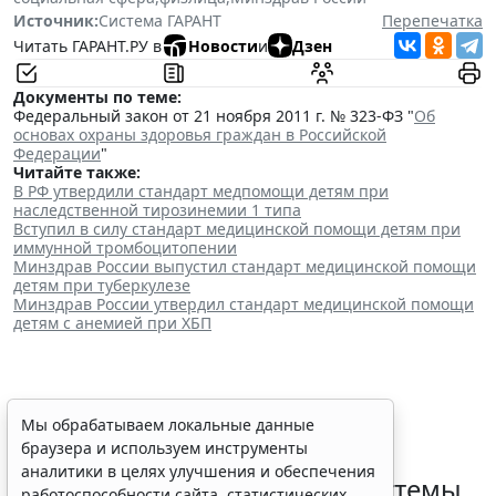
Источник:
Система ГАРАНТ
Перепечатка
Читать ГАРАНТ.РУ в
Новости
и
Дзен
Документы по теме:
Федеральный закон от 21 ноября 2011 г. № 323-ФЗ "
Об
основах охраны здоровья граждан в Российской
Федерации
"
Читайте также:
В РФ утвердили стандарт медпомощи детям при
наследственной тирозинемии 1 типа
Вступил в силу стандарт медицинской помощи детям при
иммунной тромбоцитопении
Минздрав России выпустил стандарт медицинской помощи
детям при туберкулезе
Минздрав России утвердил стандарт медицинской помощи
детям с анемией при ХБП
Определены особенности
Мы обрабатываем локальные данные
браузера и используем инструменты
включения частных
аналитики в целях улучшения и обеспечения
медорганизаций в реестр системы
работоспособности сайта, статистических