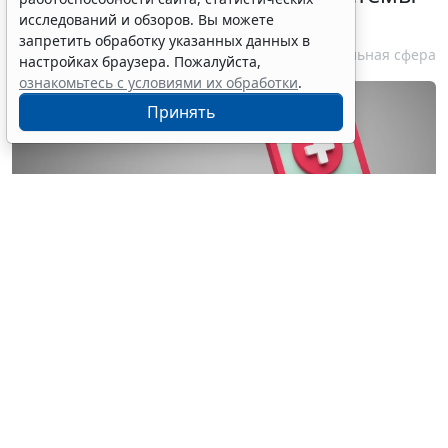
ОМС
исследований и обзоров. Вы можете
запретить обработку указанных данных в
7 августа 2026 13:19
Социальная сфера
настройках браузера. Пожалуйста,
ознакомьтесь с условиями их обработки
.
Принять
© wellyans / Фотобанк 123RF.com
Установлен порядок включения частных
медорганизаций в реестр организаций системы ОМС
(для работы в системе в 2027 году): для включения в
реестр такая медорганизация должна до 1 сентября