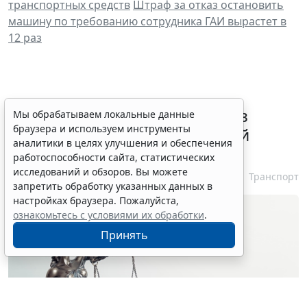
транспортных средств
Штраф за отказ остановить
машину по требованию сотрудника ГАИ вырастет в
12 раз
ВС РФ признал лишение прав
Мы обрабатываем локальные данные
браузера и используем инструменты
незаконным при неизвестной
аналитики в целях улучшения и обеспечения
личности водителя
работоспособности сайта, статистических
исследований и обзоров. Вы можете
7 августа 2026 16:37
Транспорт
запретить обработку указанных данных в
настройках браузера. Пожалуйста,
ознакомьтесь с условиями их обработки
.
Принять