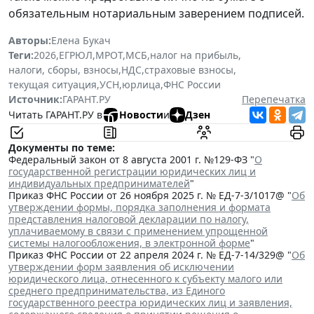
обязательным нотариальным заверением подписей.
Авторы:
Елена Букач
Теги:
2026
,
ЕГРЮЛ
,
МРОТ
,
МСБ
,
налог на прибыль
,
налоги, сборы, взносы
,
НДС
,
страховые взносы
,
текущая ситуация
,
УСН
,
юрлица
,
ФНС России
Источник:
ГАРАНТ.РУ
Перепечатка
Читать ГАРАНТ.РУ в
Новости
и
Дзен
Документы по теме:
Федеральный закон от 8 августа 2001 г. №129-ФЗ "
О
государственной регистрации юридических лиц и
индивидуальных предпринимателей
"
Приказ ФНС России от 26 ноября 2025 г. № ЕД-7-3/1017@ "
Об
утверждении формы, порядка заполнения и формата
представления налоговой декларации по налогу,
уплачиваемому в связи с применением упрощенной
системы налогообложения, в электронной форме
"
Приказ ФНС России от 22 апреля 2024 г. № ЕД-7-14/329@ "
Об
утверждении форм заявления об исключении
юридического лица, отнесенного к субъекту малого или
среднего предпринимательства, из Единого
государственного реестра юридических лиц и заявления,