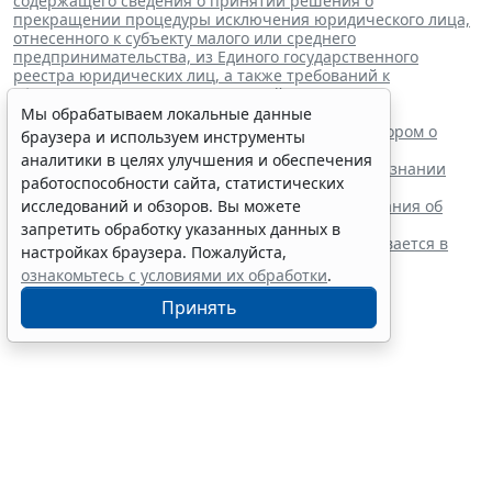
содержащего сведения о принятии решения о
прекращении процедуры исключения юридического лица,
отнесенного к субъекту малого или среднего
предпринимательства, из Единого государственного
реестра юридических лиц, а также требований к
оформлению указанных заявлений
"
Читайте также:
Мы обрабатываем локальные данные
ВС РФ поддержал заявителя в споре с регистратором о
браузера и используем инструменты
внесении записи в ЕГРЮЛ
аналитики в целях улучшения и обеспечения
Суд обязал заключить трудовой договор при признании
работоспособности сайта, статистических
отказа в приеме незаконным
Резидентам РФ указали на нюансы информирования об
исследований и обзоров. Вы можете
открытии счетов за границей
запретить обработку указанных данных в
Обеспечительный платеж в рамках СПОТ учитывается в
настройках браузера. Пожалуйста,
расходах по УСН
ознакомьтесь с условиями их обработки
.
Принять
Финансовый порог для
обязательного аудита
некоммерческих фондов