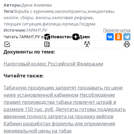
Авторы:
Дина Алимова
Теги:
борьба с курением
,
законопроекты
,
инициативы
,
налоги, сборы, взносы
,
налоговая реформа
,
текущая ситуация
,
физлица
,
юрлица
,
Госдума
Источник:
ГАРАНТ.РУ
Перепечатка
Читать ГАРАНТ.РУ в
Новости
и
Дзен
Документы по теме:
Налоговый кодекс Российской Федерации
Читайте также:
Табачную продукцию запретят продавать по цене
ниже установленной кабмином
Несоблюдение
правил производства табака повлечет штраф в
размере 150 тыс. руб.
Депутаты готовы поддержать
введение полного запрета на продажу вейпов
Кабмин разработал формулы для определения
минимальной цены на табак