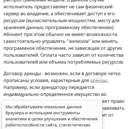
исполнитель предоставляет не сам физический
сервер во владение, а обеспечивает доступ к его
ресурсам (вычислительным мощностям, месту для
хранения данных, программному обеспечению).
Абонент при этом обычно не имеет возможности
самостоятельно управлять "железом" или менять
программное обеспечение, не зависящее от других
пользователей. Оплата часто зависит от количества
пользователей или объема потребляемых ресурсов.
Договор аренды -
возможен, если в договоре четко
прописаны условия, характерные для
аренды.
Например, если арендатору передается
индивидуально-определенное имущество во
временное владение и пользование, он имеет право
Мы обрабатываем локальные данные
самостоятельно управлять сервером, устанавливать
браузера и используем инструменты
свое программное обеспечение и не зависит от
аналитики в целях улучшения и обеспечения
других пользователей.
работоспособности сайта, статистических