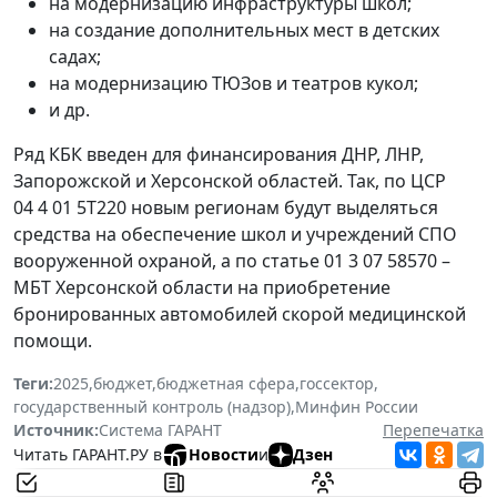
на модернизацию инфраструктуры школ;
на создание дополнительных мест в детских
садах;
на модернизацию ТЮЗов и театров кукол;
и др.
Ряд КБК введен для финансирования ДНР, ЛНР,
Запорожской и Херсонской областей. Так, по ЦСР
04 4 01 5Т220 новым регионам будут выделяться
средства на обеспечение школ и учреждений СПО
вооруженной охраной, а по статье 01 3 07 58570 –
МБТ Херсонской области на приобретение
бронированных автомобилей скорой медицинской
помощи.
Теги:
2025
,
бюджет
,
бюджетная сфера
,
госсектор
,
государственный контроль (надзор)
,
Минфин России
Источник:
Система ГАРАНТ
Перепечатка
Читать ГАРАНТ.РУ в
Новости
и
Дзен