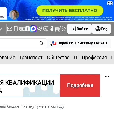
м
Войти
Eng
Перейти в систему ГАРАНТ
ование
Транспорт
Общество
IT
Профессия
П
ный бюджет" начнут уже в этом году