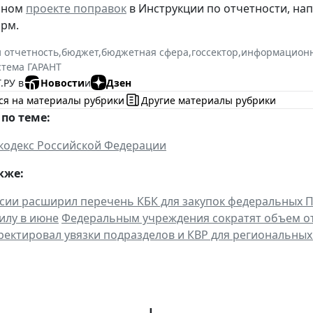
нном
проекте поправок
в Инструкции по отчетности, на
рм.
и отчетность
,
бюджет
,
бюджетная сфера
,
госсектор
,
информационн
стема ГАРАНТ
.РУ в
Новости
и
Дзен
ся на материалы рубрики
Другие материалы рубрики
по теме:
кодекс Российской Федерации
кже:
ии расширил перечень КБК для закупок федеральных 
силу в июне
Федеральным учреждения сократят объем от
ректировал увязки подразделов и КВР для региональны