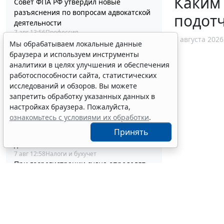
Каким
Совет ФПА РФ утвердил новые
разъяснения по вопросам адвокатской
подотч
деятельности
7 авг 13:56
Профессия
7 августа 2026
Каким документом оформить
Мы обрабатываем локальные данные
реклассификацию задолженности
браузера и используем инструменты
подотчетного лица
аналитики в целях улучшения и обеспечения
7 авг 13:37
Бюджетный учет
работоспособности сайта, статистических
Определены особенности включения
исследований и обзоров. Вы можете
частных медорганизаций в реестр
запретить обработку указанных данных в
системы ОМС
настройках браузера. Пожалуйста,
7 авг 13:19
Социальная сфера
ознакомьтесь с условиями их обработки
.
Спецрежим НПД вправе применять
Принять
несовершеннолетние в возрасте от 14
до 18 лет
7 авг 12:58
Налоги и бухучет
При госрегистрации судна определят
соответствие идентифицирующим
признакам
7 авг 12:34
Транспорт
В Госдуме предложили заменить ЕГЭ
аттестацией в форме государственного