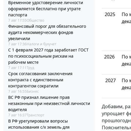
Временное удостоверение личности
оформляется бесплатно при утрате
2025
По 
паспорта
7 авг 17:55
Общество
дек
Финансовый порог для обязательного
аудита некоммерческих фондов
увеличили
7 авг 17:36
Налоги и бухучет
С 1 февраля 2027 года заработает ГОСТ
по психосоциальным рискам на
2026
По 
рабочем месте
дек
7 авг 17:11
Труд
Срок согласования заключения
контракта с единственным
2027
По 
контрагентом сократили
дек
7 авг 16:55
Бизнес
ВС РФ признал лишение прав
незаконным при неизвестной личности
Добавим, ра
водителя
упрощает фе
7 авг 16:37
Транспорт
прошлогодни
В РФ урегулировали вопросы
использования с/х земель для
Пояснительн