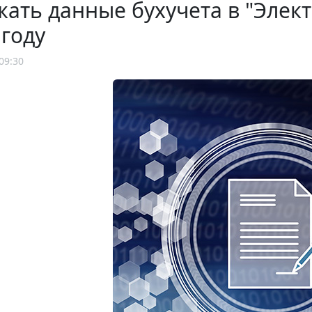
ать данные бухучета в "Элек
 году
09:30