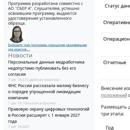
Программа разработана совместно с
Статус дан
АО ''СБЕР А". Слушателям, успешно
освоившим программу, выдаются
удостоверения установленного
Оперативн
образца.
Операцион
Выберите тему программы повышения квалификации
для юристов ...
Новости
Персональные данные медработника
Отчетные
недопустимо публиковать без его
согласия
7 авг 18:27
Судебная практика
ФНС России рассказала малому бизнесу
Внесение из
о порядке упрощенной ликвидации
положений
с
компании
7 авг 18:16
Налоги и бухучет
Размещать д
Правовую охрану цифровых технологий
три этапа:
в России расширят с 1 января 2027
года
7 авг 18:04
IT
Год