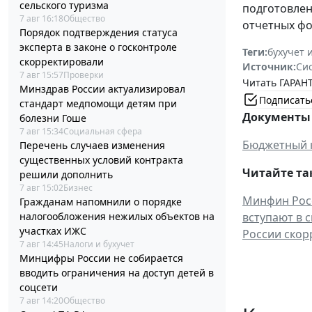
сельского туризма
подготовле
7 авг 16:18
Общество
отчетных фо
Порядок подтверждения статуса
эксперта в законе о госконтроле
Теги:
бухучет 
скорректировали
Источник:
Си
7 авг 15:57
Проверки
Читать ГАРАНТ
Минздрав России актуализировал
Подписать
стандарт медпомощи детям при
Документы 
болезни Гоше
7 авг 15:34
Социальная сфера
Бюджетный 
Перечень случаев изменения
существенных условий контракта
Читайте та
решили дополнить
7 авг 15:02
Бизнес
Минфин Росс
Гражданам напомнили о порядке
налогообложения нежилых объектов на
вступают в 
участках ИЖС
России скор
7 авг 14:45
Налоги и бухучет
Минцифры России не собирается
вводить ограничения на доступ детей в
соцсети
7 авг 14:20
Общество