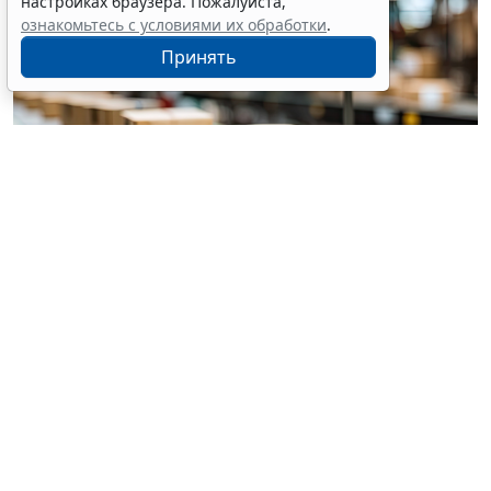
настройках браузера. Пожалуйста,
ознакомьтесь с условиями их обработки
.
Принять
© pannee99 / Фотобанк 123RF.com
Установлен единый порядок приостановки (запрета)
реализации опасной продукции с использованием
госинформсистемы мониторинга за оборотом
товаров (
Федеральный закон от 4 августа 2026 г. №
331-ФЗ
).
Выездная проверка проводится без
предварительного уведомления контролируемого