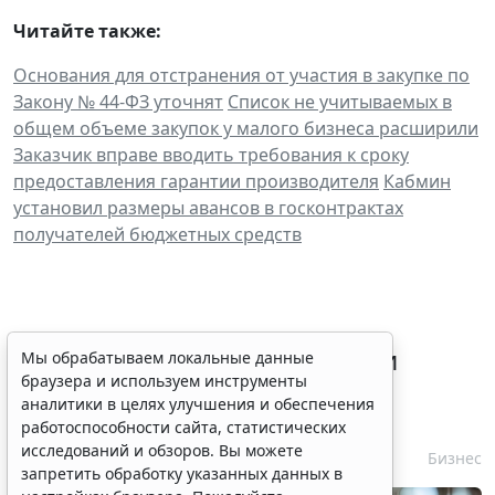
Читайте также:
Основания для отстранения от участия в закупке по
Закону № 44-ФЗ уточнят
Список не учитываемых в
общем объеме закупок у малого бизнеса расширили
Заказчик вправе вводить требования к сроку
предоставления гарантии производителя
Кабмин
установил размеры авансов в госконтрактах
получателей бюджетных средств
Процедуру приостановки или
Мы обрабатываем локальные данные
браузера и используем инструменты
запрета реализации опасной
аналитики в целях улучшения и обеспечения
продукции оптимизируют
работоспособности сайта, статистических
исследований и обзоров. Вы можете
6 августа 2026 15:39
Бизнес
запретить обработку указанных данных в