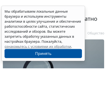
Временное удостоверение
Мы обрабатываем локальные данные
браузера и используем инструменты
личности оформляется бесплатно
аналитики в целях улучшения и обеспечения
при утрате паспорта
работоспособности сайта, статистических
исследований и обзоров. Вы можете
7 августа 2026 17:55
Общество
запретить обработку указанных данных в
настройках браузера. Пожалуйста,
ознакомьтесь с условиями их обработки
.
Принять
© ilixe48 / Фотобанк 123RF.com