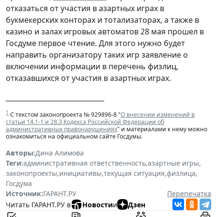
отказаться от участия в азартных играх в
букмекерских конторах и тотализаторах, а также в
казино и залах игровых автоматов 28 мая прошел в
Госдуме первое чтение. Для этого нужно будет
направить организатору таких игр заявление о
включении информации в перечень физлиц,
отказавшихся от участия в азартных играх.
_____________________________
1
С текстом законопроекта № 929896-8 "
О внесении изменений в
статьи 14.1-1 и 28.3 Кодекса Российской Федерации об
административных правонарушениях
" и материалами к нему можно
ознакомиться на официальном сайте Госдумы.
Авторы:
Дина Алимова
Теги:
административная ответственность
,
азартные игры
,
законопроекты
,
инициативы
,
текущая ситуация
,
физлица
,
Госдума
Источник:
ГАРАНТ.РУ
Перепечатка
Читать ГАРАНТ.РУ в
Новости
и
Дзен