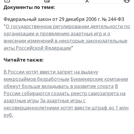
Документы по теме:
Федеральный закон от 29 декабря 2006 г. № 244-ФЗ
"
О государственном регулировании деятельности по
организации и проведению азартных игр и о
внесении изменений в некоторые законодательные
акты Российской Федерации
"
Читайте также:
В России хотят ввести запрет на выдачу
микрозаймов безработным
Букмекерские компании
обяжут больше вкладывать в развитие спорта
В
России собираются создать реестр самозапрета на
азартные игры
За азартные игры с
несовершеннолетними хотят ввести штраф до 1 млн
руб.