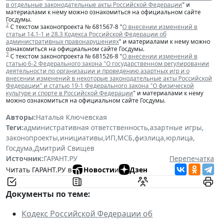
в отдельные законодательные акты Российской Федерации
" и
материалами к нему можно ознакомиться на официальном сайте
Госдумы.
2
С текстом законопроекта № 681567-8 "
О внесении изменений в
статьи 14.1-1 и 28.3 Кодекса Российской Федерации об
административных правонарушениях
" и материалами к нему можно
ознакомиться на официальном сайте Госдумы.
3
С текстом законопроекта № 681526-8 "
О внесении изменений в
статью 6-2 Федерального закона "О государственном регулировании
деятельности по организации и проведению азартных игр и о
внесении изменений в некоторые законодательные акты Российской
Федерации" и статью 19-1 Федерального закона "О физической
культуре и спорте в Российской Федерации
" и материалами к нему
можно ознакомиться на официальном сайте Госдумы.
Авторы:
Наталья Ключевская
Теги:
административная ответственность
,
азартные игры
,
законопроекты
,
инициативы
,
ИП
,
МСБ
,
физлица
,
юрлица
,
Госдума
,
Дмитрий Свищев
Источник:
ГАРАНТ.РУ
Перепечатка
Читать ГАРАНТ.РУ в
Новости
и
Дзен
Документы по теме:
Кодекс Российской Федерации об