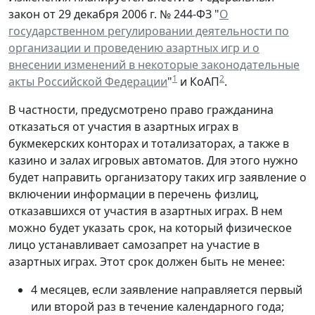
закон от 29 декабря 2006 г. № 244-ФЗ "
О
государственном регулировании деятельности по
организации и проведению азартных игр и о
внесении изменений в некоторые законодательные
1
2
акты Российской Федерации
"
и КоАП
.
В частности, предусмотрено право гражданина
отказаться от участия в азартных играх в
букмекерских конторах и тотализаторах, а также в
казино и залах игровых автоматов. Для этого нужно
будет направить организатору таких игр заявление о
включении информации в перечень физлиц,
отказавшихся от участия в азартных играх. В нем
можно будет указать срок, на который физическое
лицо устанавливает самозапрет на участие в
азартных играх. Этот срок должен быть не менее:
4 месяцев, если заявление направляется первый
или второй раз в течение календарного года;