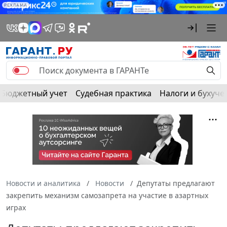
РЕКЛАМА
Бюджетный учет
Судебная практика
Налоги и бухуче
Новости и аналитика
Новости
Депутаты предлагают
закрепить механизм самозапрета на участие в азартных
играх