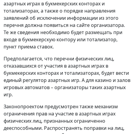
азартных играх в букмекерских конторах и
тотализаторах, а также о порядке направления
заявлений об исключении информации из этого
перечня должна появиться на сайте организатора.
Те же сведения необходимо будет размещать при
входе в букмекерскую контору или тотализатор,
пункт приема ставок.
Предполагается, что перечни физических лиц,
отказавшихся от участия в азартных играх в
букмекерских конторах и тотализаторах, будет вести
единый регулятор азартных игр. А для казино и залов
игровых автоматов – организаторы таких азартных
игр.
Законопроектом предусмотрен также механизм
ограничения прав на участие в азартных играх
физических лиц, признанных ограниченно
дееспособными. Распространять поправки на лиц,