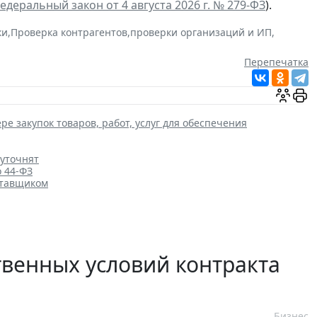
едеральный закон от 4 августа 2026 г. № 279-ФЗ
).
ки
,
Проверка контрагентов
,
проверки организаций и ИП
,
Перепечатка
ре закупок товаров, работ, услуг для обеспечения
 уточнят
о 44-ФЗ
ставщиком
венных условий контракта
Бизнес