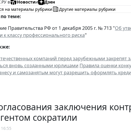
.РУ в
Новости
и
Дзен
ся на материалы рубрики
Другие материалы рубрики
по теме:
ие Правительства РФ от 1 декабря 2005 г. № 713 "
Об утв
и к классу профессионального риска
"
кже:
течественных компаний перед зарубежными закрепят 
ться вновь созданными юрлицами
Правила оценки конку
знесу и самозанятым могут разрешить оформлять кред
огласования заключения конт
гентом сократили
 16:55