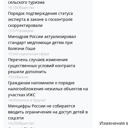
сельского туризма
16:18
Общество
Порядок подтверждения статуса
эксперта в законе о госконтроле
скорректировали
15:57
Проверки
Минздрав России актуализировал
стандарт медпомощи детям при
болезни Гоше
15:34
Социальная сфера
Перечень случаев изменения
существенных условий контракта
решили дополнить
15:02
Бизнес
Гражданам напомнили о порядке
налогообложения нежилых объектов на
участках ИЖС
14:45
Налоги и бухучет
Минцифры России не собирается
вводить ограничения на доступ детей в
соцсети
Изменения 
14:20
Общество