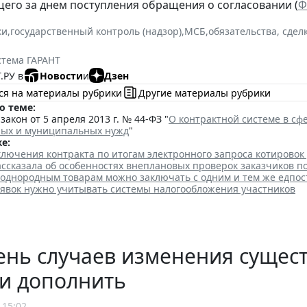
щего за днем поступления обращения о согласовании (
Ф
ки
,
государственный контроль (надзор)
,
МСБ
,
обязательства, сдел
стема ГАРАНТ
.РУ в
Новости
и
Дзен
ся на материалы рубрики
Другие материалы рубрики
о теме:
акон от 5 апреля 2013 г. № 44-ФЗ "
О контрактной системе в сфе
ных и муниципальных нужд
"
е:
лючения контракта по итогам электронного запроса котировок
ссказала об особенностях внеплановых проверок заказчиков п
 однородным товарам можно заключать с одним и тем же едпо
аявок нужно учитывать системы налогообложения участников
нь случаев изменения сущест
и дополнить
 15:02