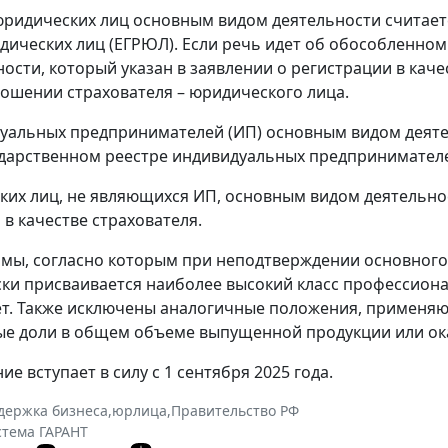
юридических лиц основным видом деятельности считаетс
дических лиц (ЕГРЮЛ). Если речь идет об обособленном
ности, который указан в заявлении о регистрации в каче
ошении страхователя – юридического лица.
уальных предпринимателей (ИП) основным видом деятел
дарственном реестре индивидуальных предпринимателе
ких лиц, не являющихся ИП, основным видом деятельност
 в качестве страхователя.
мы, согласно которым при неподтверждении основного
ки присваивается наиболее высокий класс профессионал
т. Также исключены аналогичные положения, применяющ
е доли в общем объеме выпущенной продукции или ока
е вступает в силу с 1 сентября 2025 года.
держка бизнеса
,
юрлица
,
Правительство РФ
стема ГАРАНТ