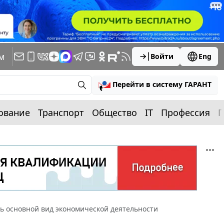
м
Войти
Eng
Перейти в систему ГАРАНТ
ование
Транспорт
Общество
IT
Профессия
П
ь основной вид экономической деятельности