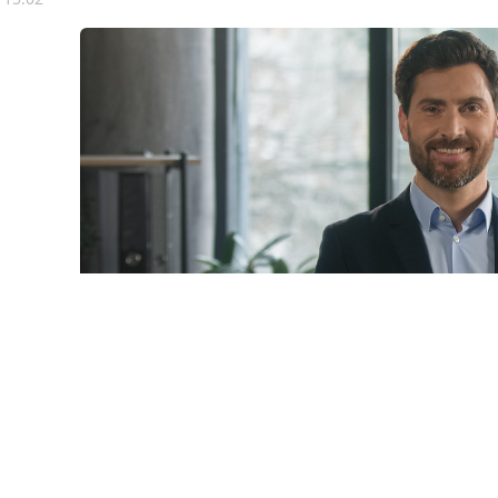
© mayaporto / Фотобанк 1
 даты
ч. 1 ст. 95 Закона № 44-ФЗ
будет дополнена новыми 