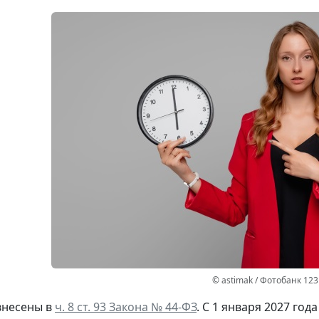
© astimak / Фотобанк 12
внесены в
ч. 8 ст. 93 Закона № 44-ФЗ
. С 1 января 2027 год