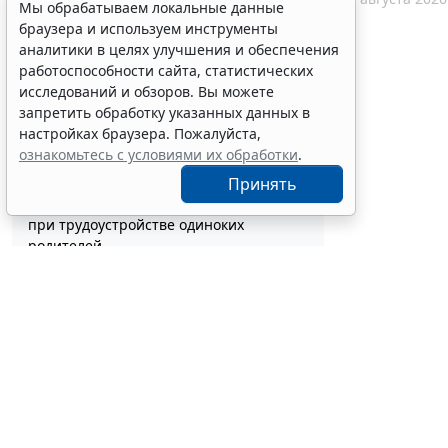
экзамена
Мы обрабатываем локальные данные
12:15
Образование
браузера и используем инструменты
В ГПК РФ уточнили порядок
аналитики в целях улучшения и обеспечения
удостоверения доверенностей
работоспособности сайта, статистических
находящихся в СИЗО лиц
исследований и обзоров. Вы можете
11:56
Общество
запретить обработку указанных данных в
В РФ актуализировали стандарт
настройках браузера. Пожалуйста,
помощи при хронической сердечной
ознакомьтесь с условиями их обработки
.
недостаточности
Принять
11:40
Социальная сфера
Работодатели могут получить субсидии
при трудоустройстве одиноких
родителей
10:54
Труд
Процедуру заключения контракта по
итогам электронного запроса
котировок уточнят
10:32
Бизнес
В РФ выпустили методичку по
соцзаказу и выбору КВР при обучении
госслужащих
10:04
Бюджетный учет
С указанной
Срок актуализации данных для