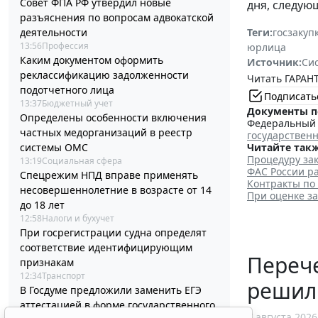
Совет ФПА РФ утвердил новые
дня, следую
разъяснения по вопросам адвокатской
деятельности
Теги:
госзакуп
13:56
Профессия
юрлица
Каким документом оформить
Источник:
Си
реклассификацию задолженности
Читать ГАРАНТ
подотчетного лица
Подписать
13:37
Бюджетный учет
Документы п
Определены особенности включения
Федеральный з
частных медорганизаций в реестр
государствен
системы ОМС
Читайте такж
Процедуру зак
13:19
Социальная сфера
ФАС России ра
Спецрежим НПД вправе применять
Контракты по
несовершеннолетние в возрасте от 14
При оценке з
до 18 лет
12:58
Налоги и бухучет
При госрегистрации судна определят
соответствие идентифицирующим
Перече
признакам
12:34
Транспорт
решил
В Госдуме предложили заменить ЕГЭ
аттестацией в форме государственного
7 августа 2026