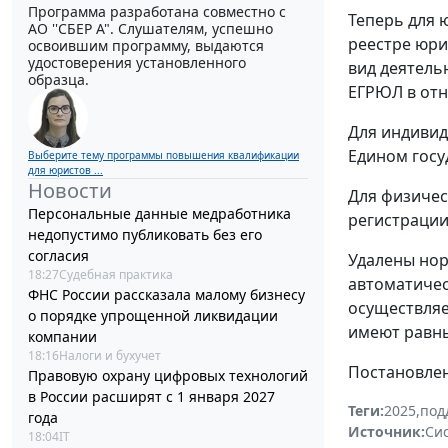
Программа разработана совместно с
Теперь для 
АО ''СБЕР А". Слушателям, успешно
реестре юри
освоившим программу, выдаются
удостоверения установленного
вид деятель
образца.
ЕГРЮЛ в отн
Для индивид
Едином госу
Выберите тему программы повышения квалификации
для юристов ...
Новости
Для физичес
Персональные данные медработника
регистрации
недопустимо публиковать без его
согласия
Удалены нор
18:27
Судебная практика
автоматичес
ФНС России рассказала малому бизнесу
осуществляе
о порядке упрощенной ликвидации
имеют равны
компании
18:16
Налоги и бухучет
Постановлени
Правовую охрану цифровых технологий
в России расширят с 1 января 2027
Теги:
2025
,
под
года
Источник:
Си
18:04
IT