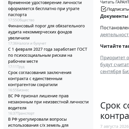
Читать ГАРАНТ
Временное удостоверение личности
оформляется бесплатно при утрате
Подписать
паспорта
Документы 
17:55
Общество
Финансовый порог для обязательного
Постановлен
аудита некоммерческих фондов
деятельност
увеличили
17:36
Налоги и бухучет
Читайте та
С 1 февраля 2027 года заработает ГОСТ
по психосоциальным рискам на
Приоритет о
рабочем месте
будут счита
17:11
Труд
сентября
Би
Срок согласования заключения
контракта с единственным
контрагентом сократили
16:55
Бизнес
ВС РФ признал лишение прав
незаконным при неизвестной личности
Срок с
водителя
контра
16:37
Транспорт
В РФ урегулировали вопросы
использования с/х земель для
7 августа 2026