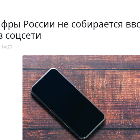
ры России не собирается вво
в соцсети
 14:20