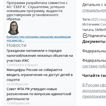
Программа разработана совместно с
Детально с 
АО ''СБЕР А". Слушателям, успешно
специально
освоившим программу, выдаются
удостоверения установленного
образца.
Теги:
2025
,
гос
Источник:
Си
Читать ГАРАНТ
Подписать
Выберите тему программы повышения квалификации
для юристов ...
Документы 
Новости
Гражданам напомнили о порядке
Федеральный
налогообложения нежилых объектов на
Федеральный 
участках ИЖС
14:45
Налоги и бухучет
системе пуб
Минцифры России не собирается
вводить ограничения на доступ детей в
Читайте та
соцсети
14:20
Общество
В России сф
Совет ФПА РФ утвердил новые
дополнител
разъяснения по вопросам адвокатской
предложили 
деятельности
13:56
Профессия