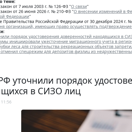
о теме:
акон от 7 июля 2003 г. № 126-ФЗ "
О связи
"
акон от 26 июня 2026 г. № 210-ФЗ "
О внесении изменений в Фе
кой Федерации
"
 Правительства Российской Федерации от 30 декабря 2024 г. №
чня организаций, имеющих право осуществлять подтверждение 
е:
чнили порядок удостоверения доверенностей находящихся в СИ
думы инициировали ужесточение миграционного учета в регио
убки леса для строительства рекреационных объектов запрети
 отменил спецрежим для депозитов физлиц из недружественны
РФ уточнили порядок удостов
ящихся в СИЗО лиц
 11:56