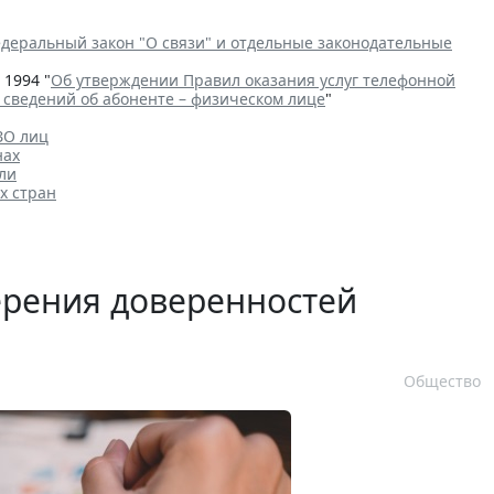
деральный закон "О связи" и отдельные законодательные
 1994 "
Об утверждении Правил оказания услуг телефонной
сведений об абоненте – физическом лице
"
ЗО лиц
нах
ли
х стран
ерения доверенностей
Общество