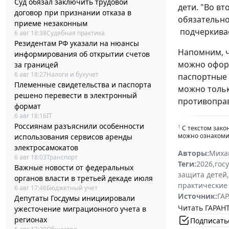
Суд обязал заключить трудовой
дети. "Во в
договор при признании отказа в
обязательно
приеме незаконным
подчеркивае
6 авг 18:38
Судебная практика
Резидентам РФ указали на нюансы
Напомним, ч
информирования об открытии счетов
можно оформ
за границей
6 авг 18:27
Налоги и бухучет
паспортные 
Племенные свидетельства и паспорта
можно тольк
решено перевести в электронный
противопра
формат
6 авг 18:16
IT
Россиянам разъяснили особенности
1
С текстом зако
можно ознакомит
использования сервисов аренды
электросамокатов
Авторы:
Миха
6 авг 18:03
Транспорт
Теги:
2026
,
гос
Важные новости от федеральных
защита детей
,
органов власти в третьей декаде июля
практические
6 авг 17:46
Бюджетный учет
Источник:
ГАР
Депутаты Госдумы инициировали
Читать ГАРАНТ
ужесточение миграционного учета в
регионах
Подписать