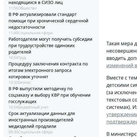
находящихся в СИЗО лиц
11:56
Общество
В РФ актуализировали стандарт
помощи при хронической сердечной
недостаточности
11:40
Социальная сфера
Работодатели могут получить субсидии
Такая мера 
при трудоустройстве одиноких
несовершенн
родителей
вводить доп
10:54
Труд
Процедуру заключения контракта по
изменений в
итогам электронного запроса
котировок уточнят
Вместе с те
10:32
Бизнес
детскими си
В РФ выпустили методичку по
(за исключе
соцзаказу и выбору КВР при обучении
текстовых с
госслужащих
системах). 
10:04
Бюджетный учет
Срок актуализации данных для
утверждении
иностранных производителей
подтвержден
медизделий продлили
09:30
Социальная сфера
В министерс