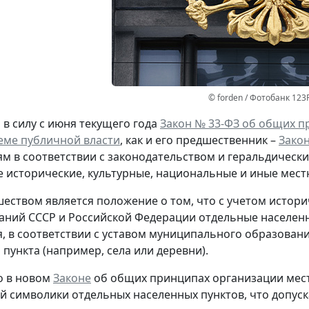
© forden / Фотобанк 123
в силу с июня текущего года
Закон № 33-ФЗ об общих п
еме публичной власти
, как и его предшественник –
Зако
м в соответствии с законодательством и геральдичес
исторические, культурные, национальные и иные мест
еством является положение о том, что с учетом истори
аний СССР и Российской Федерации отдельные населенн
, в соответствии с уставом муниципального образован
 пункта (например, села или деревни).
о в новом
Законе
об общих принципах организации мест
 символики отдельных населенных пунктов, что допуск