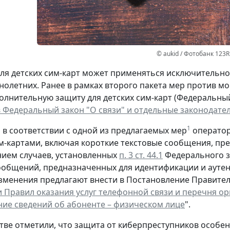
© aukid / Фотобанк 123R
для детских сим-карт может применяться исключительн
олетних. Ранее в рамках второго пакета мер против 
олнительную защиту для детских сим-карт (Федеральный 
 Федеральный закон "О связи" и отдельные законодате
1
м в соответствии с одной из предлагаемых мер
оператор
м-картами, включая короткие текстовые сообщения, пр
нием случаев, установленных
п. 3 ст. 44.1
Федерального за
ообщений, предназначенных для идентификации и аут
Изменения предлагают внести в Постановление Правительс
 Правил оказания услуг телефонной связи и перечня о
ие сведений об абоненте – физическом лице
".
тве отметили, что защита от киберпреступников особен