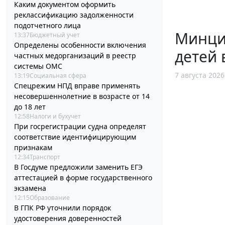
Каким документом оформить
реклассификацию задолженности
подотчетного лица
Минциф
13:37
Бюджетный учет
Определены особенности включения
детей 
частных медорганизаций в реестр
системы ОМС
7 августа 2026
13:19
Социальная сфера
Спецрежим НПД вправе применять
несовершеннолетние в возрасте от 14
до 18 лет
12:58
Налоги и бухучет
При госрегистрации судна определят
соответствие идентифицирующим
признакам
12:34
Транспорт
В Госдуме предложили заменить ЕГЭ
аттестацией в форме государственного
экзамена
12:15
Образование
В ГПК РФ уточнили порядок
удостоверения доверенностей