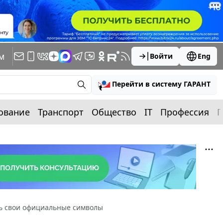
м
Войти
Eng
Перейти в систему ГАРАНТ
ование
Транспорт
Общество
IT
Профессия
П
ть свои официальные символы