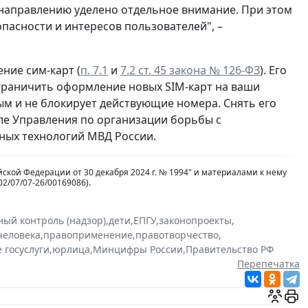
 направлению уделено отдельное внимание. При этом
пасности и интересов пользователей", –
ние сим-карт (
п. 7.1
и
7.2 ст. 45 закона № 126-ФЗ
). Его
ограничить оформление новых SIM-карт на ваши
ым и не блокирует действующие номера. Снять его
ле Управления по организации борьбы с
ых технологий МВД России.
кой Федерации от 30 декабря 2024 г. № 1994" и материалами к нему
2/07/07-26/00169086).
ный контроль (надзор)
,
дети
,
ЕПГУ
,
законопроекты
,
человека
,
правоприменение
,
правотворчество
,
 госуслуги
,
юрлица
,
Минцифры России
,
Правительство РФ
Перепечатка