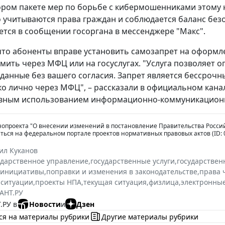
тором пакете мер по борьбе с кибермошенниками этому
 учитываются права граждан и соблюдается баланс безо
тся в сообщении госоргана в мессенджере "Макс".
то абоненты вправе установить самозапрет на оформле
ить через МФЦ или на госуслугах. "Услуга позволяет 
данные без вашего согласия. Запрет является бессрочн
о лично через МФЦ", – рассказали в официальном кана
вным использованием информационно-коммуникационн
нопроекта "О внесении изменений в постановление Правительства Российс
ься на федеральном портале проектов нормативных правовых актов (ID: 0
ил Куканов
ударственное управление
,
государственные услуги
,
государствен
инициативы
,
поправки и изменения в законодательстве
,
права 
 ситуации
,
проекты НПА
,
текущая ситуация
,
физлица
,
электронные
АНТ.РУ
.РУ в
Новости
и
Дзен
ся на материалы рубрики
Другие материалы рубрики