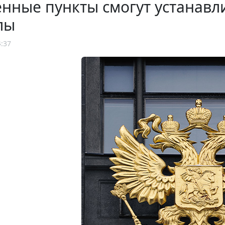
нные пункты смогут устанав
лы
4:37