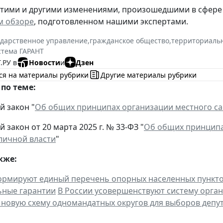
этими и другими изменениями, произошедшими в сфере
м обзоре
, подготовленном нашими экспертами.
ударственное управление
,
гражданское общество
,
территориаль
стема ГАРАНТ
.РУ в
Новости
и
Дзен
ся на материалы рубрики
Другие материалы рубрики
по теме:
 закон "
Об общих принципах организации местного с
закон от 20 марта 2025 г. № 33-ФЗ "
Об общих принципа
личной власти
"
кже:
ормируют единый перечень опорных населенных пункт
ьные гарантии
В России усовершенствуют систему орга
новую схему одномандатных округов для выборов депу