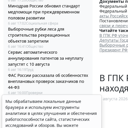
6 авг 17:20
Общество
Документы п
Минздрав России обновил стандарт
Федеральный з
Федеральный з
медпомощи при преждевременном
акты Российс
половом развитии
Постановление
6 авг 17:02
Социальная сфера
связи и пере
Выборочные рубки леса для
Читайте такж
строительства рекреационных
В ГПК РФ уто
Депутаты Гос
объектов запретили
Выборочные р
6 авг 16:41
Общество
Президент РФ
Сервис автоматического
аннулирования патентов за неуплату
запустят с 10 августа
6 авг 16:19
Труд
В ГПК 
ФАС России рассказала об особенностях
внеплановых проверок заказчиков по
наход
44-ФЗ
6 авг 16:00
Проверки
Процедуру приостановки или запрета
7 августа 2026
Мы обрабатываем локальные данные
реализации опасной продукции
браузера и используем инструменты
оптимизируют
аналитики в целях улучшения и обеспечения
6 авг 15:39
Бизнес
работоспособности сайта, статистических
ФНС России планирует урегулировать
исследований и обзоров. Вы можете
экстерриториальный порядок