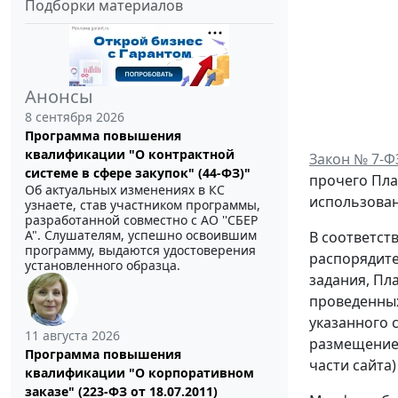
Подборки материалов
Анонсы
8 сентября 2026
Программа повышения
квалификации "О контрактной
Закон № 7-Ф
системе в сфере закупок" (44-ФЗ)"
прочего Пла
Об актуальных изменениях в КС
использован
узнаете, став участником программы,
разработанной совместно с АО ''СБЕР
А". Слушателям, успешно освоившим
В соответст
программу, выдаются удостоверения
распорядите
установленного образца.
задания, Пл
проведенных
указанного 
11 августа 2026
размещение
Программа повышения
части сайта)
квалификации "О корпоративном
заказе" (223-ФЗ от 18.07.2011)