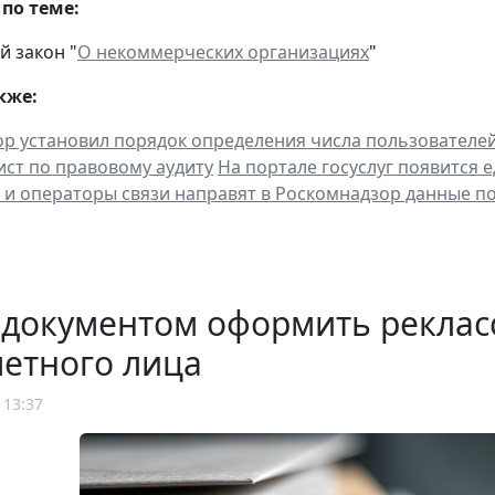
по теме:
 закон "
О некоммерческих организациях
"
кже:
р установил порядок определения числа пользователе
лист по правовому аудиту
На портале госуслуг появится
и операторы связи направят в Роскомнадзор данные по
 документом оформить рекла
етного лица
 13:37