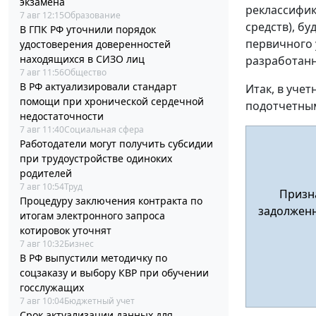
экзамена
реклассифик
7 авг 12:15
Образование
средств), бу
В ГПК РФ уточнили порядок
первичного 
удостоверения доверенностей
находящихся в СИЗО лиц
разработан
7 авг 11:56
Общество
В РФ актуализировали стандарт
Итак, в уче
помощи при хронической сердечной
подотчетны
недостаточности
7 авг 11:40
Социальная сфера
Работодатели могут получить субсидии
при трудоустройстве одиноких
родителей
7 авг 10:54
Труд
Призна
Процедуру заключения контракта по
задолженн
итогам электронного запроса
котировок уточнят
7 авг 10:32
Бизнес
В РФ выпустили методичку по
соцзаказу и выбору КВР при обучении
госслужащих
7 авг 10:04
Бюджетный учет
Срок актуализации данных для