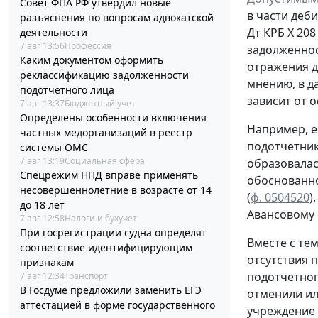
Совет ФПА РФ утвердил новые
в части деб
разъяснения по вопросам адвокатской
Дт
КРБ Х 208
деятельности
7 авг 13:56
Профессия
задолженно
Каким документом оформить
отражения д
реклассификацию задолженности
мнению, в д
подотчетного лица
зависит от 
7 авг 13:37
Бюджетный учет
Определены особенности включения
Например, е
частных медорганизаций в реестр
подотчетни
системы ОМС
7 авг 13:19
Социальная сфера
образовала
Спецрежим НПД вправе применять
обоснованн
несовершеннолетние в возрасте от 14
(
ф. 0504520
)
до 18 лет
Авансовому
7 авг 12:58
Налоги и бухучет
При госрегистрации судна определят
Вместе с те
соответствие идентифицирующим
отсутствия 
признакам
подотчетног
7 авг 12:34
Транспорт
В Госдуме предложили заменить ЕГЭ
отменили ил
аттестацией в форме государственного
учреждение 