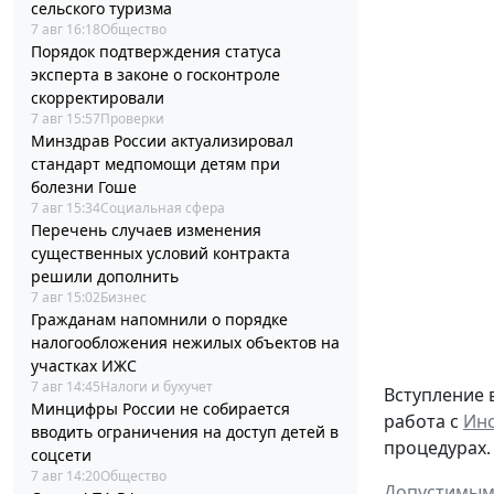
сельского туризма
7 авг 16:18
Общество
Порядок подтверждения статуса
эксперта в законе о госконтроле
скорректировали
7 авг 15:57
Проверки
Минздрав России актуализировал
стандарт медпомощи детям при
болезни Гоше
7 авг 15:34
Социальная сфера
Перечень случаев изменения
существенных условий контракта
решили дополнить
7 авг 15:02
Бизнес
Гражданам напомнили о порядке
налогообложения нежилых объектов на
участках ИЖС
7 авг 14:45
Налоги и бухучет
Вступление 
Минцифры России не собирается
работа с
Инс
вводить ограничения на доступ детей в
процедурах.
соцсети
7 авг 14:20
Общество
Допустимым