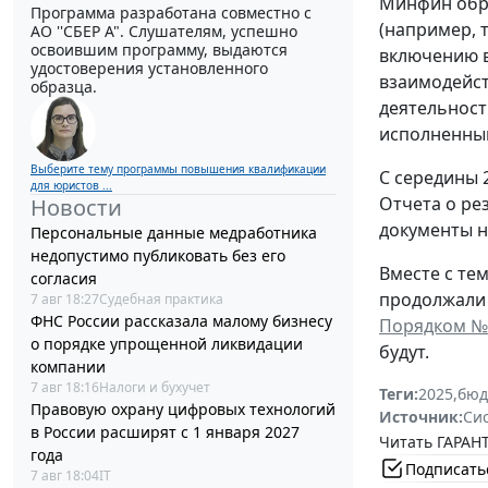
Минфин обр
Программа разработана совместно с
(например, 
АО ''СБЕР А". Слушателям, успешно
освоившим программу, выдаются
включению в
удостоверения установленного
взаимодейст
образца.
деятельност
исполненным
Выберите тему программы повышения квалификации
С середины 
для юристов ...
Отчета о ре
Новости
документы 
Персональные данные медработника
недопустимо публиковать без его
Вместе с те
согласия
продолжали 
7 авг 18:27
Судебная практика
ФНС России рассказала малому бизнесу
Порядком №
о порядке упрощенной ликвидации
будут.
компании
7 авг 18:16
Налоги и бухучет
Теги:
2025
,
бюд
Правовую охрану цифровых технологий
Источник:
Си
в России расширят с 1 января 2027
Читать ГАРАНТ
года
Подписать
7 авг 18:04
IT