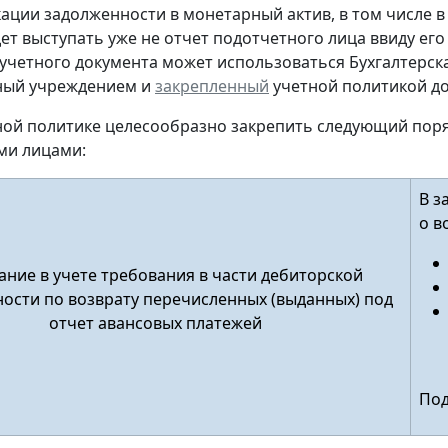
ации задолженности в монетарный актив, в том числе в
дет выступать уже не отчет подотчетного лица ввиду его
учетного документа
может использоваться Бухгалтерска
ный учреждением и
закрепленный
учетной политикой до
тной политике целесообразно закрепить следующий пор
ми лицами:
В з
о в
ние в учете требования в части дебиторской
ости по возврату перечисленных (выданных) под
отчет авансовых платежей
Под