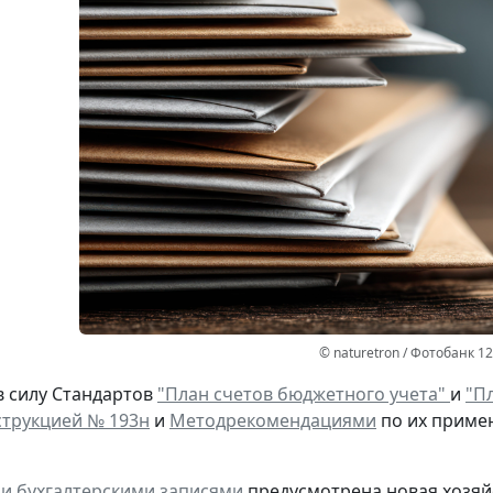
© naturetron / Фотобанк 1
в силу Стандартов
"План счетов бюджетного учета"
и
"Пл
трукцией № 193н
и
Методрекомендациями
по их приме
и бухгалтерскими записями
предусмотрена
новая
хозяй