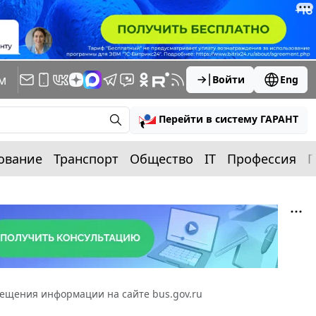
м
Войти
Eng
Перейти в систему ГАРАНТ
ование
Транспорт
Общество
IT
Профессия
П
ещения информации на сайте bus.gov.ru