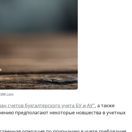
23RF.com
ан счетов бухгалтерского учета БУ и АУ"
, а также
нению предполагают некоторые новшества в учетных
ственная операция по
признанию
в учете
требования