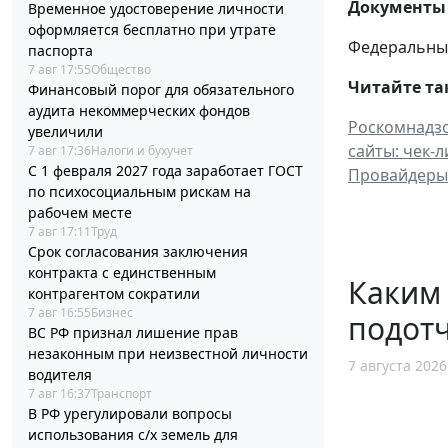
Документы 
Временное удостоверение личности
оформляется бесплатно при утрате
Федеральный
паспорта
7 авг 17:55
Общество
Читайте та
Финансовый порог для обязательного
аудита некоммерческих фондов
Роскомнадзо
увеличили
сайты: чек-
7 авг 17:36
Налоги и бухучет
С 1 февраля 2027 года заработает ГОСТ
Провайдеры 
по психосоциальным рискам на
рабочем месте
7 авг 17:11
Труд
Срок согласования заключения
контракта с единственным
Каким
контрагентом сократили
7 авг 16:55
Бизнес
подотч
ВС РФ признал лишение прав
незаконным при неизвестной личности
7 августа 2026
водителя
7 авг 16:37
Транспорт
В РФ урегулировали вопросы
использования с/х земель для