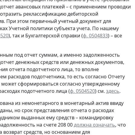
отчет авансовых платежей – с применением проводки
о отразить реклассификацию дебиторской
в. При этом первичный учетный документ для
ках Учетной политики субъекта учета. По нашему
4520
), так и Бухгалтерской справки
(
ф. 0504833
) – все
нным под отчет суммам, а именно задолженность
отчет денежных средств или денежных документов,
ия отчета подотчетного лица, то вполне
ем расходов подотчетника, то есть согласно
Отчету
ца может сформироваться согласно утвержденному
асходах подотчетного лица (
ф. 0504520
) см.
здесь
.
ована из немонетарного в монетарный актив ввиду
даны, но срок представления отчета о расходах
рудником выданных ему средств – командировку
 задолженность на счете 208 00
должна означать
, что
 возврат средств, но основанием для