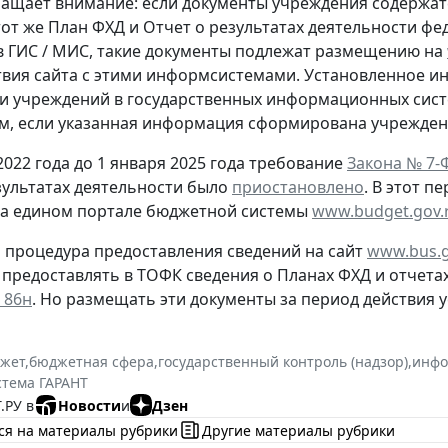
ащает внимание: если документы учреждения содержат
тот же План ФХД и Отчет о результатах деятельности ф
 ГИС / МИС, такие документы подлежат размещению на
вия сайта с этими информсистемами. Установленное 
и учреждений в государственных информационных систе
, если указанная информация сформирована учрежден
2022 года до 1 января 2025 года требование
Закона № 7-
зультатах деятельности было
приостановлено
. В этот 
на едином портале бюджетной системы
www.budget.gov.
м процедура предоставления сведений на сайт
www.bus.g
предоставлять в ТОФК сведения о Планах ФХД и отчетах 
 86н
. Но размещать эти документы за период действия 
жет
,
бюджетная сфера
,
государственный контроль (надзор)
,
инфо
стема ГАРАНТ
.РУ в
Новости
и
Дзен
ся на материалы рубрики
Другие материалы рубрики