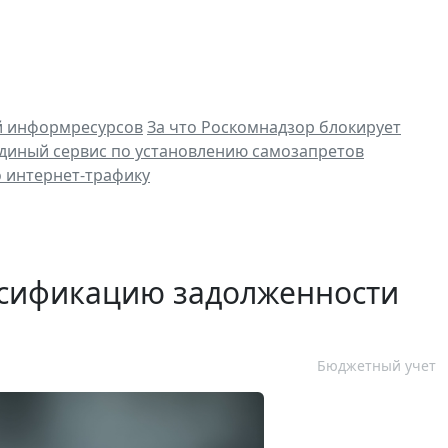
й информресурсов
За что Роскомнадзор блокирует
 единый сервис по установлению самозапретов
 интернет-трафику
ссификацию задолженности
Бюджетный учет