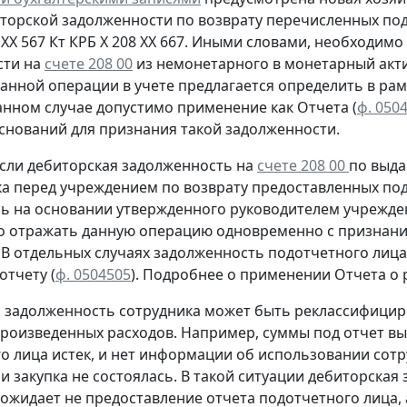
иторской задолженности
по возврату
перечисленных под
 ХХ 567
Кт
КРБ Х 208 ХХ 667. Иными словами, необходим
сти на
счете 208 00
из немонетарного в монетарный акти
анной операции в учете предлагается определить в рам
анном случае допустимо применение как Отчета (
ф. 050
оснований для признания такой задолженности.
сли дебиторская задолженность на
счете 208 00
по выда
ка перед учреждением
по возврату
предоставленных под
сь
на основании утвержденного руководителем учрежден
о отражать данную операцию
одновременно
с признани
. В отдельных случаях задолженность подотчетного ли
 отчету
(
ф. 0504505
).
Подробнее о применении Отчета о р
м задолженность сотрудника может быть реклассифицир
произведенных расходов. Например, суммы под отчет вы
о лица истек, и нет информации об использовании сот
и закупка не состоялась. В такой ситуации дебиторская
ожидает не предоставление отчета подотчетного лица, а