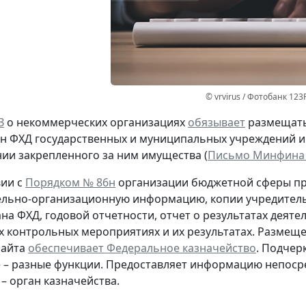
© vrvirus / Фотобанк 123
З
о некоммерческих организациях
обязывает
размещать
н ФХД государственных и муниципальных учреждений и 
ии закрепленного за ним имущества (
Письмо Минфина Ро
вии с
Порядком № 86н
организации бюджетной сферы пр
льно-организационную информацию, копии учредительн
ана ФХД, годовой отчетности, отчет о результатах деят
 контрольных мероприятиях и их результатах. Разме
сайта
обеспечивает Федеральное казначейство
. Подчер
 – разные функции
. Предоставляет информацию непосре
 – орган казначейства.