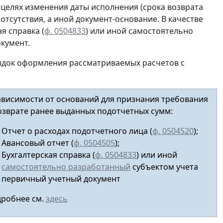
 целях изменения даты исполнения (срока возврата
 отсутствия, а иной документ-основание. В качестве
я справка (
ф. 0504833
) или иной
самостоятельно
кумент.
ядок оформления рассматриваемых расчетов с
ависимости от оснований для признания требования
озврате ранее выданных подотчетных сумм:
Отчет о расходах подотчетного лица (
ф. 0504520
);
Авансовый отчет
(
ф. 0504505
);
Бухгалтерская справка (
ф. 0504833
) или иной
самостоятельно разработанный
субъектом учета
первичный учетный документ
робнее см.
здесь