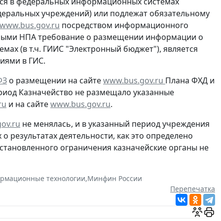
ся в федеральных информационных системах
едеральных учреждений) или подлежат обязательному
www.bus.gov.ru
посредством информационного
иными НПА требование о размещении информации о
мах (в т.ч. ГИИС "Электронный бюджет"),
является
иями в ГИС
.
ФЗ
о размещении на сайте
www.bus.gov.ru
Плана ФХД и
период Казначейство не размещало указанные
ru
и на сайте
www.bus.gov.ru
.
ov.ru
не менялась, и в указанный период учреждения
о результатах деятельности, как это определено
установленного ограничения казначейские органы не
рмационные технологии
,
Минфин России
Перепечатка