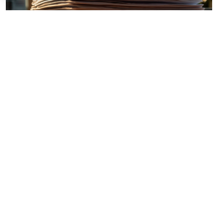
© vitaliyborkovskiy / Фотобанк 123RF.com
Организации, ведущие деятельность, связанную с
добычей углеводородного сырья на новом морском
месторождении углеводородного сырья,
вправе
обратиться в ФНС России, с заявлением о
согласовании порядка распределения
соответствующих
расходов
. Уточнены требования к
оформлению такого заявления: отметка о печати
проставляется только при ее наличии (
Приказ ФНС
России от 3 июля 2026 г. № ЕД-1-3/447@
).
Кроме того, с 1 июля 2026 года производители