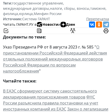
Теги:
государственное управление
,
международные договоры
,
налоги, сборы, взносы
,
таможня
,
физлица
,
юрлица
,
Минфин России
Источник:
Система ГАРАНТ
Перепечатка
Читать ГАРАНТ.РУ в
Новости
и
Дзен
Документы по теме:
Указ Президента РФ от 8 августа 2023 г. № 585 "
О
приостановлении Российской Федерацией действия
отдельных положений международных договоров
Российской Федерации по вопросам
налогообложения
"
Читайте также:
В ЕАЭС сформируют систему самостоятельного
декларирования происхождения товаров
ФНС
России разъяснила правила постановки на учет
иностранных компаний из ЕАЭС
Закон о легализации