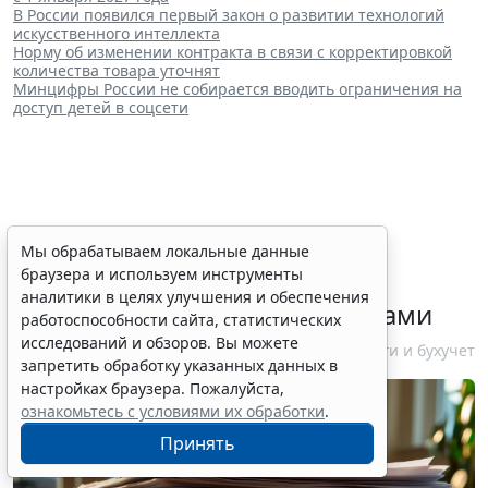
В России появился первый закон о развитии технологий
искусственного интеллекта
Норму об изменении контракта в связи с корректировкой
количества товара уточнят
Минцифры России не собирается вводить ограничения на
доступ детей в соцсети
ФНС России рассказала
Мы обрабатываем локальные данные
браузера и используем инструменты
налогоплательщикам об
аналитики в целях улучшения и обеспечения
изменениях в работе с акцизами
работоспособности сайта, статистических
исследований и обзоров. Вы можете
10 августа 2026 12:10
Налоги и бухучет
запретить обработку указанных данных в
настройках браузера. Пожалуйста,
ознакомьтесь с условиями их обработки
.
Принять