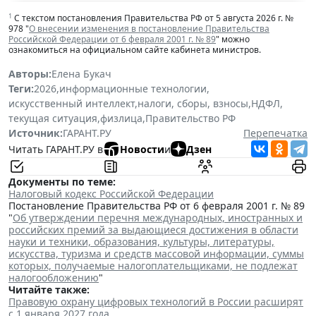
1
С текстом постановления Правительства РФ от 5 августа 2026 г. №
978 "
О внесении изменения в постановление Правительства
Российской Федерации от 6 февраля 2001 г. № 89
" можно
ознакомиться на официальном сайте кабинета министров.
Авторы:
Елена Букач
Теги:
2026
,
информационные технологии
,
искусственный интеллект
,
налоги, сборы, взносы
,
НДФЛ
,
текущая ситуация
,
физлица
,
Правительство РФ
Источник:
ГАРАНТ.РУ
Перепечатка
Читать ГАРАНТ.РУ в
Новости
и
Дзен
Документы по теме:
Налоговый кодекс Российской Федерации
Постановление Правительства РФ от 6 февраля 2001 г. № 89
"
Об утверждении перечня международных, иностранных и
российских премий за выдающиеся достижения в области
науки и техники, образования, культуры, литературы,
искусства, туризма и средств массовой информации, суммы
которых, получаемые налогоплательщиками, не подлежат
налогообложению
"
Читайте также:
Правовую охрану цифровых технологий в России расширят
с 1 января 2027 года