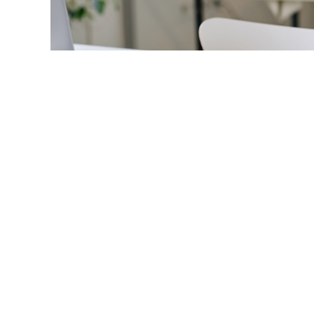
© annastills / Фотобанк 1
ступил в силу стандарт медпомощи детям иммунной тро
 № 626н
, зарег. в Минюсте 22 июля 2026 года).
тики этого орфанного заболевания предусмотрен осмотр
х и 11 инструментальных методов.
дусматривает возможность спленэктомии, в том числе 
 и гемотрансфузии.