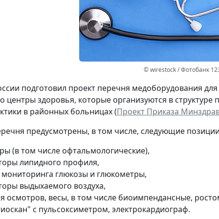
© wirestock / Фотобанк 12
ссии подготовил проект перечня медоборудования для
то центры здоровья, которые организуются в структуре 
тики в районных больницах (
Проект Приказа Минздрава
речня предусмотрены, в том числе, следующие позиции
ры (в том числе офтальмологические),
торы липидного профиля,
 мониторинга глюкозы и глюкометры,
торы выдыхаемого воздуха,
ля осмотров, весы, в том числе биоимпендансные, росто
гиоскан" с пульсоксиметром, электрокардиограф.