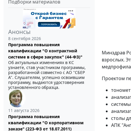
Подборки материалов
Анонсы
8 сентября 2026
Программа повышения
квалификации "О контрактной
Минздрав Ро
системе в сфере закупок" (44-ФЗ)"
взрослых. Э
Об актуальных изменениях в КС
медпрофилак
узнаете, став участником программы,
разработанной совместно с АО ''СБЕР
А". Слушателям, успешно освоившим
Проектом пе
программу, выдаются удостоверения
установленного образца.
тономет
анализа
системы
11 августа 2026
анализа
Программа повышения
столы д
квалификации "О корпоративном
АПК "Ан
заказе" (223-ФЗ от 18.07.2011)