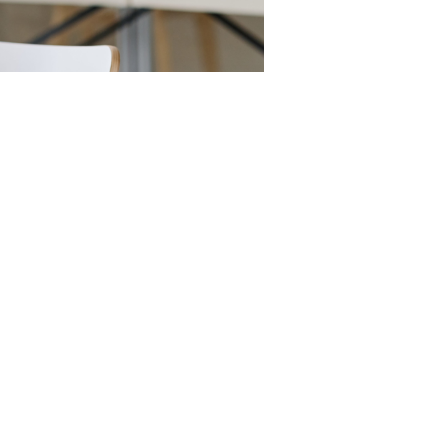
23RF.com
мбоцитопении (
D69.3
) (
Приказ Минздрава России от 17
 у 10 специалистов, перечислены более 30
с использованием видеоэндохирургических