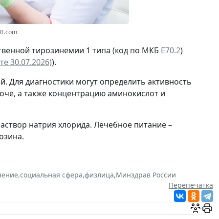
RF.com
твенной тирозинемии 1 типа (код по МКБ
Е70.2
)
е 30.07.2026)
).
й. Для диагностики могут определить активность
моче, а также концентрацию аминокислот и
раствор натрия хлорида. Лечебное питание –
озина.
нение
,
социальная сфера
,
физлица
,
Минздрав России
Перепечатка