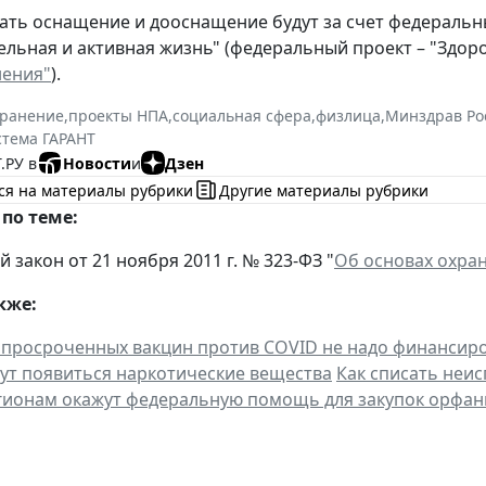
ть оснащение и дооснащение будут за счет федеральн
льная и активная жизнь" (федеральный проект – "Здоро
нения"
).
хранение
,
проекты НПА
,
социальная сфера
,
физлица
,
Минздрав Ро
стема ГАРАНТ
.РУ в
Новости
и
Дзен
ся на материалы рубрики
Другие материалы рубрики
по теме:
закон от 21 ноября 2011 г. № 323-ФЗ "
Об основах охра
кже:
просроченных вакцин против COVID не надо финансиро
т появиться наркотические вещества
Как списать неи
гионам окажут федеральную помощь для закупок орфан