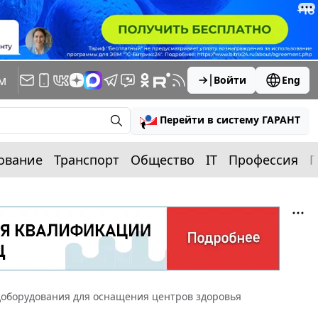
м
Войти
Eng
Перейти в систему ГАРАНТ
ование
Транспорт
Общество
IT
Профессия
П
доборудования для оснащения центров здоровья