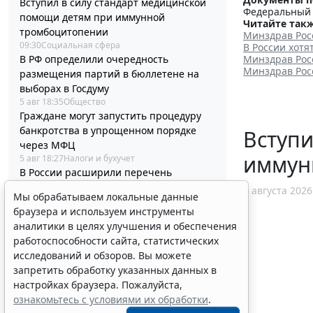
Вступил в силу стандарт медицинской
Федеральный з
помощи детям при иммунной
Читайте такж
тромбоцитопении
Минздрав Рос
09:30
Социальная сфера
В России хотя
В РФ определили очередность
Минздрав Рос
Минздрав Рос
размещения партий в бюллетене на
выборах в Госдуму
5 авг 18:35
Общество
Граждане могут запустить процедуру
банкротства в упрощенном порядке
Вступи
через МФЦ
иммун
5 авг 18:27
Налоги и бухучет
В России расширили перечень
оснований для выдворения мигрантов
6 августа 2026
Мы обрабатываем локальные данные
из страны
браузера и используем инструменты
5 авг 18:16
Общество
аналитики в целях улучшения и обеспечения
Работодатель вправе учитывать
работоспособности сайта, статистических
опасность от БПЛА при оценке
исследований и обзоров. Вы можете
профрисков
запретить обработку указанных данных в
5 авг 18:03
Труд
настройках браузера. Пожалуйста,
Водителям рассказали о случаях
ознакомьтесь с условиями их обработки
.
неприменения скидки к штрафам