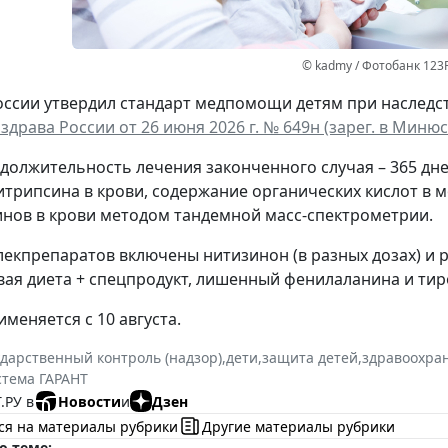
© kadmy / Фотобанк 123
ссии утвердил стандарт медпомощи детям при наследс
драва России от 26 июня 2026 г. № 649н (зарег. в Минюст
должительность лечения законченного случая – 365 дне
итрипсина в крови, содержание органических кислот в 
нов в крови методом тандемной масс-спектрометрии.
лекпрепаратов включены нитизинон (в разных дозах) и 
ая диета + спецпродукт, лишенный фенилаланина и тир
меняется с 10 августа.
ударственный контроль (надзор)
,
дети
,
защита детей
,
здравоохра
стема ГАРАНТ
.РУ в
Новости
и
Дзен
ся на материалы рубрики
Другие материалы рубрики
о теме: