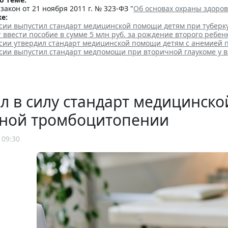
акон от 21 ноября 2011 г. № 323-ФЗ "
Об основах охраны здоро
е:
сии выпустил стандарт медицинской помощи детям при туберк
т ввести пособие в сумме 5 млн руб. за рождение второго ребен
сии утвердил стандарт медицинской помощи детям с анемией 
сии выпустил стандарт медпомощи при вторичной глаукоме у 
л в силу стандарт медицинск
ной тромбоцитопении
 09:30