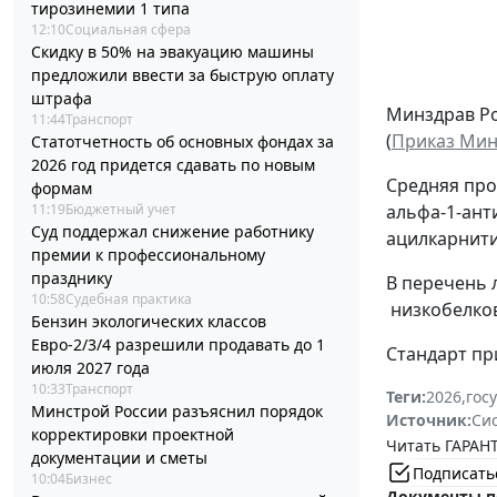
тирозинемии 1 типа
12:10
Социальная сфера
Скидку в 50% на эвакуацию машины
предложили ввести за быструю оплату
штрафа
Минздрав Ро
11:44
Транспорт
(
Приказ Минз
Статотчетность об основных фондах за
2026 год придется сдавать по новым
Средняя про
формам
11:19
Бюджетный учет
альфа-1-ант
Суд поддержал снижение работнику
ацилкарнити
премии к профессиональному
празднику
В перечень 
10:58
Судебная практика
низкобелков
Бензин экологических классов
Евро-2/3/4 разрешили продавать до 1
Стандарт при
июля 2027 года
10:33
Транспорт
Теги:
2026
,
гос
Минстрой России разъяснил порядок
Источник:
Си
корректировки проектной
Читать ГАРАНТ
документации и сметы
Подписать
10:04
Бизнес
Документы п