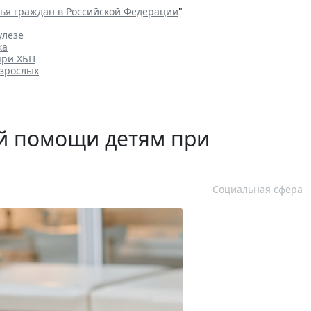
вья граждан в Российской Федерации
"
улезе
ка
при ХБП
взрослых
ой помощи детям при
Социальная сфера