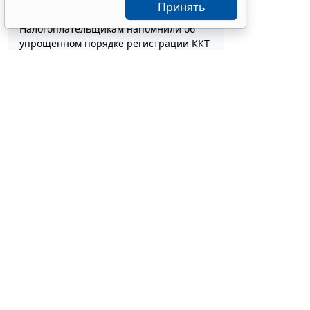
за нарушение ПДД
Принять
5 авг 17:45
Транспорт
Налогоплательщикам напомнили об
упрощенном порядке регистрации ККТ
через ЛК
5 авг 17:12
Бизнес
Глава государства утвердил поправки в
НК РФ для стабилизации топливного
рынка
5 авг 16:54
Налоги и бухучет
Список актов для работ по
каталогизации в сфере
гособоронзаказа скорректируют
2 августа в
5 авг 16:30
Общество
В России уточнили порядок
июня 2026 г.
лицензионного контроля
фармацевтических производств
Для диагнос
5 авг 16:02
Бизнес
лабораторны
Как учесть суммы туристического
налога при применении
Лечение пре
автоматизированной УСН
технологий,
5 авг 15:37
Налоги и бухучет
Предельный размер больничного