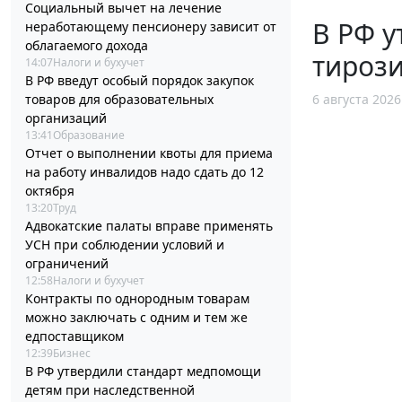
Социальный вычет на лечение
В РФ у
неработающему пенсионеру зависит от
облагаемого дохода
тироз
14:07
Налоги и бухучет
В РФ введут особый порядок закупок
товаров для образовательных
6 августа 2026
организаций
13:41
Образование
Отчет о выполнении квоты для приема
на работу инвалидов надо сдать до 12
октября
13:20
Труд
Адвокатские палаты вправе применять
УСН при соблюдении условий и
ограничений
12:58
Налоги и бухучет
Контракты по однородным товарам
можно заключать с одним и тем же
едпоставщиком
12:39
Бизнес
В РФ утвердили стандарт медпомощи
детям при наследственной