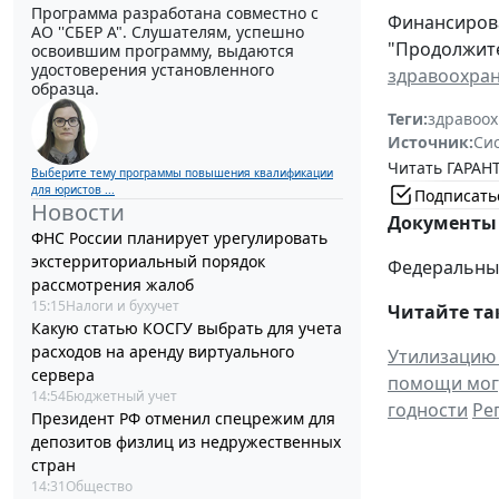
Программа разработана совместно с
Финансирова
АО ''СБЕР А". Слушателям, успешно
"Продолжите
освоившим программу, выдаются
удостоверения установленного
здравоохра
образца.
Теги:
здравоо
Источник:
Си
Читать ГАРАНТ
Выберите тему программы повышения квалификации
для юристов ...
Подписать
Новости
Документы 
ФНС России планирует урегулировать
экстерриториальный порядок
Федеральный 
рассмотрения жалоб
15:15
Налоги и бухучет
Читайте та
Какую статью КОСГУ выбрать для учета
расходов на аренду виртуального
Утилизацию 
сервера
помощи могу
14:54
Бюджетный учет
годности
Ре
Президент РФ отменил спецрежим для
депозитов физлиц из недружественных
стран
14:31
Общество