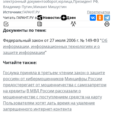
электронный документооборот
,
юрлица
,
Президент РФ
,
Владимир Путин
,
Михаил Мишустин
Источник:
ГАРАНТ.РУ
Перепечатка
Читать ГАРАНТ.РУ в
Новости
и
Дзен
Документы по теме:
Федеральный закон от 27 июля 2006 г. № 149-ФЗ "
Об
информации, информационных технологиях и о
защите информации
"
Читайте также:
Госдума приняла в третьем чтении закон о защите
россиян от кибермошенников
Минцифры России
предостерегает от мошенничества с самозапретом
на кредиты
В МВД России рассказали о
мошенничестве с поступлением средств на карту
Пользователям хотят дать время на удаление
запрещенного интернет-контента